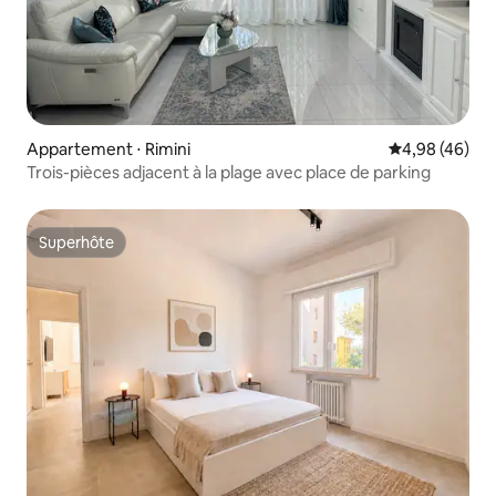
Appartement ⋅ Rimini
Évaluation mo
4,98 (46)
Trois-pièces adjacent à la plage avec place de parking
Superhôte
Superhôte