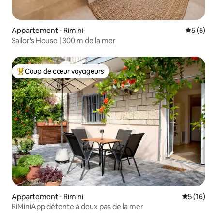
Appartement ⋅ Rimini
Évaluatio
5 (5)
Sailor's House | 300 m de la mer
Coup de cœur voyageurs
Coups de cœur voyageurs les plus appréciés
Appartement ⋅ Rimini
Évaluation
5 (16)
RiMiniApp détente à deux pas de la mer