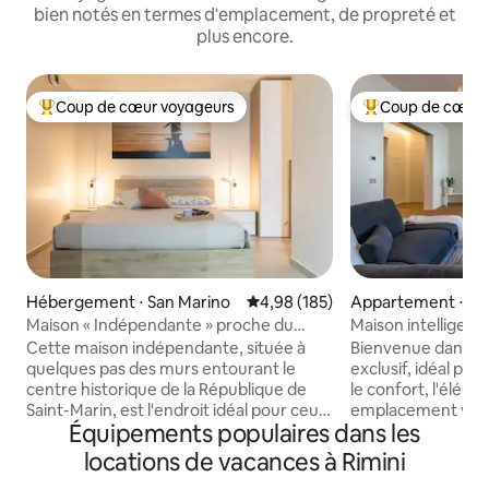
bien notés en termes d'emplacement, de propreté et
plus encore.
Coup de cœur voyageurs
Coup de cœur 
Coups de cœur voyageurs les plus appréciés
Coups de cœur vo
Hébergement ⋅ San Marino
Évaluation moyenne sur la base 
4,98 (185)
Appartement ⋅ Rim
Maison « Indépendante » proche du
Maison intelligen
centre historique
2 salles de bains • 
Cette maison indépendante, située à
Bienvenue dans u
quelques pas des murs entourant le
exclusif, idéal po
centre historique de la République de
le confort, l'éléga
Saint-Marin, est l'endroit idéal pour ceux
emplacement vrai
Équipements populaires dans les
qui recherchent détente, intimité et une
Calme et excepti
vue imprenable sur les montagnes
l'appartement dis
locations de vacances à Rimini
environnantes. La maison, moderne et
accueillants avec 