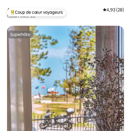
Appartement ⋅ Rimini
Évaluation mo
4,93 (28)
Coup de cœur voyageurs
Coups de cœur voyageurs les plus appréciés
Casa Felice 28
Superhôte
Superhôte