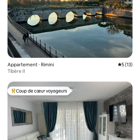
Appartement ⋅ Rimini
Évaluation
5 (13)
Tibère II
Coup de cœur voyageurs
Coups de cœur voyageurs les plus appréciés