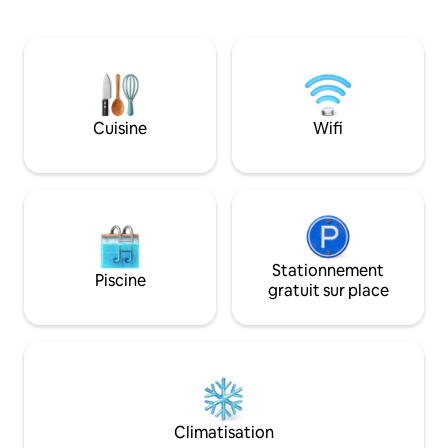
avec une attention aux détails, est
détail, soigneuse
parfaite pour les familles, les couples ou
assurer un séjour 
les petits groupes qui veulent vivre une
qualité. 📍 Juste à l'extérieur de la zone à
expérience inoubliable. Les grands
circulation limitée
espaces bien organisés sont conçus
seulement du centr
pour votre confort. Parking gratuit à
Parco Marecchia, 
quelques pas de la porte d'entrée. Les
et à moins de 2 km de 
Cuisine
Wifi
animaux sont les bienvenus.
choix idéal pour d
Stationnement
Piscine
gratuit sur place
Climatisation