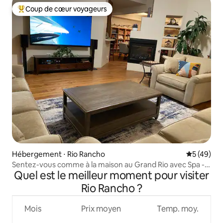
Coup de cœur voyageurs
Coups de cœur voyageurs les plus appréciés
Hébergement ⋅ Rio Rancho
Évaluation
5 (49)
Sentez-vous comme à la maison au Grand Rio avec Spa -
Quel est le meilleur moment pour visiter
Conforme à l'ADA
Rio Rancho ?
Mois
Prix moyen
Temp. moy.