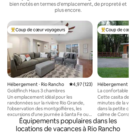
bien notés en termes d'emplacement, de propreté et
plus encore.
Coup de cœur voyageurs
Coup de cœur 
Coups de cœur voyageurs les plus appréciés
Coups de cœur vo
Hébergement ⋅ Rio Rancho
Évaluation moyenne sur la base 
4,97 (123)
Hébergement ⋅ Co
Goldfinch Haus 3 chambres
La confortable ma
Un emplacement idéal pour les
Cette casita de Co
randonnées sur la rivière Rio Grande,
minutes de la ville
l'observation des montgolfières, les
dans la petite co
excursions d'une journée à Santa Fe ou
calme de Corrales
Équipements populaires dans les
les vues sur les montagnes. À quelques
sur la populaire a
minutes en voiture d'Albuquerque ou de
navigable) que vo
locations de vacances à Rio Rancho
Santa Fe. Chaque chambre est
pied/à vélo pour 