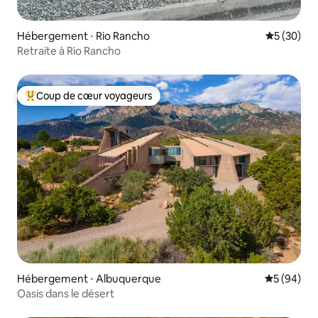
Hébergement ⋅ Rio Rancho
Évaluation
5 (30)
Retraite à Rio Rancho
Coup de cœur voyageurs
Coups de cœur voyageurs les plus appréciés
Hébergement ⋅ Albuquerque
Évaluation
5 (94)
Oasis dans le désert