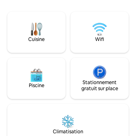
entièrement équipée, 2 lits King Size et
fermier, aux bistro
1 lit Queen Size, peut accueillir
brasseries, aux ma
confortablement 6 adultes. Salle à
Grande Bosque et à
manger et bar de cuisine pouvant
casita de 500 pied
accueillir 8 personnes pour les repas. La
tous les équipeme
cuisine est entièrement approvisionnée
besoin avec le con
pour la préparation des repas, le service
ferme moderne. No
Cuisine
Wifi
et les repas. Le séjour dispose d'une
maison d'à côté e
télévision Roku de 55" qui peut
plaisir de vous aid
facilement être utilisée pour diffuser
vous avez besoin. 
tous vos favoris : Netflix, Hulu, etc.
en raison des règl
Beaucoup de stationnement plus garage
pour 2 voitures.
Stationnement
Piscine
gratuit sur place
Climatisation