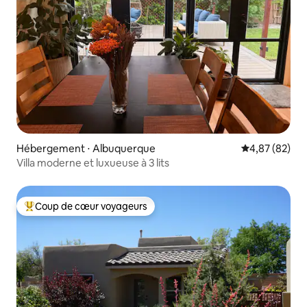
Hébergement ⋅ Albuquerque
Évaluation mo
4,87 (82)
Villa moderne et luxueuse à 3 lits
Coup de cœur voyageurs
Coups de cœur voyageurs les plus appréciés