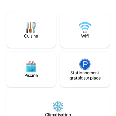
grâce à sa vue panoramique sur la vallée
bordure de Büyükd
et à son cadre entièrement privé.
de Senoz. Dans le v
L'intimité est une priorité absolue sur la
maison, vous pour
terrasse et dans le jardin. Chaque détail
des promenades da
a été pensé pour votre confort, avec
famille. Notre jard
son ambiance familiale, son petit-
camping. Nous av
déjeuner personnalisé, son service de
calme et paisible 
Cuisine
Wifi
ménage professionnel, son parking
séjourner en tout
gratuit, son Wi-Fi, sa télévision et sa
toute tranquillité.
cuisine entièrement équipée. ✨
événements spéci
Stationnement
Piscine
gratuit sur place
Climatisation