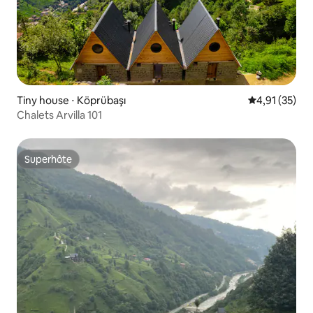
Tiny house ⋅ Köprübaşı
Évaluation mo
4,91 (35)
Chalets Arvilla 101
Superhôte
Superhôte