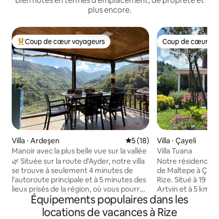
bien notés en termes d'emplacement, de propreté et
plus encore.
Coup de cœur voyageurs
Coup de cœur vo
Coups de cœur voyageurs les plus appréciés
Coup de cœur vo
Villa ⋅ Ardeşen
Évaluation moyenne sur la b
5 (18)
Villa ⋅ Çayeli
Manoir avec la plus belle vue sur la vallée
Villa Tuana
🌿 Située sur la route d'Ayder, notre villa
Notre résidence es
se trouve à seulement 4 minutes de
de Maltepe à Çayel
l'autoroute principale et à 5 minutes des
Rize. Situé à 19 km
lieux prisés de la région, où vous pourrez
Artvin et à 5 km d
Équipements populaires dans les
découvrir d'excellents restaurants et de
sommes près de T
nombreuses activités. Notre villa de
plateau d'Ayder, de
locations de vacances à Rize
2 chambres offre un séjour paisible
de Çat. Notre rési