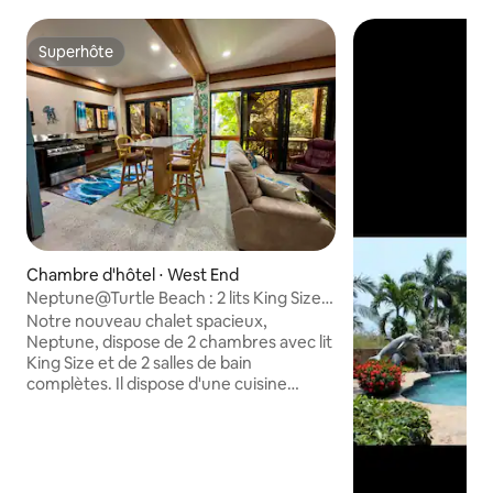
Superhôte
Superhôte
Chambre d'hôtel ⋅ West End
Neptune@Turtle Beach : 2 lits King Size /
2 salles de bain / vue sur l'océan
Notre nouveau chalet spacieux,
Neptune, dispose de 2 chambres avec lit
King Size et de 2 salles de bain
complètes. Il dispose d'une cuisine
entièrement équipée. Il y a un porche
grillagé avec vue sur l'océan. En outre,
Wifi, télévision et bonbonne d'eau de
19 litres dans la chambre. Turtle Beach
met tout en œuvre pour que vous