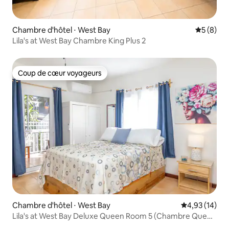
Chambre d'hôtel ⋅ West Bay
Évaluatio
5 (8)
Lila's at West Bay Chambre King Plus 2
Coup de cœur voyageurs
Coup de cœur voyageurs
Chambre d'hôtel ⋅ West Bay
Évaluation mo
4,93 (14)
Lila's at West Bay Deluxe Queen Room 5 (Chambre Queen
Deluxe 5)