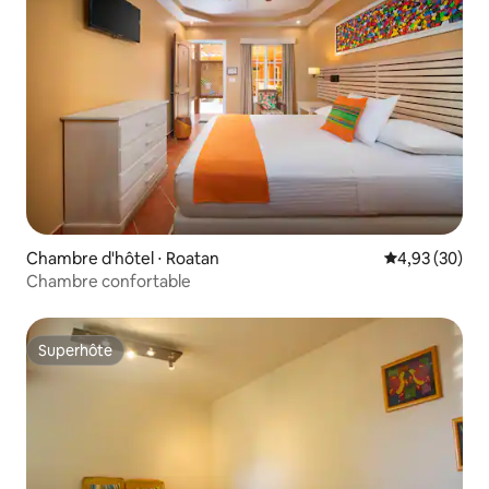
Chambre d'hôtel ⋅ Roatan
Évaluation mo
4,93 (30)
Chambre confortable
Superhôte
Superhôte