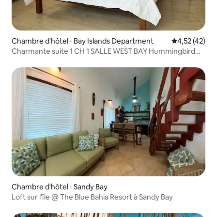
Chambre d'hôtel ⋅ Bay Islands Department
Évaluation mo
4,52 (42)
Charmante suite 1 CH 1 SALLE WEST BAY Hummingbird
n° 5
Chambre d'hôtel ⋅ Sandy Bay
Loft sur l'île @ The Blue Bahia Resort à Sandy Bay