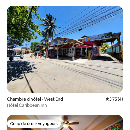
Chambre d'hôtel ⋅ West End
Évaluation m
3,75 (4)
Hôtel Caribbean Inn
Coup de cœur voyageurs
Coup de cœur voyageurs