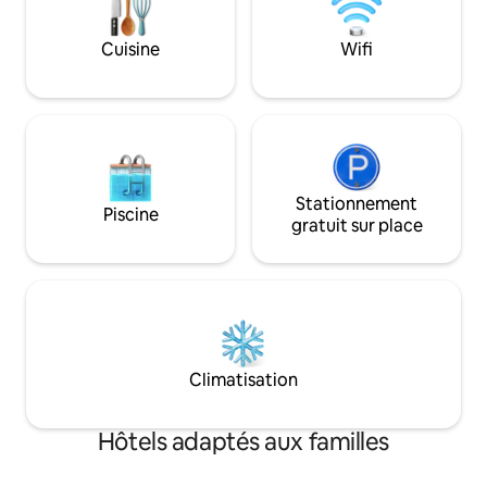
prêt à explorer da
dans le récif coloré
Cuisine
Wifi
tyrolienne à trave
jungle ou à dégust
frais et des cockta
locaux en bord de
Stationnement
Piscine
gratuit sur place
Climatisation
Hôtels adaptés aux familles