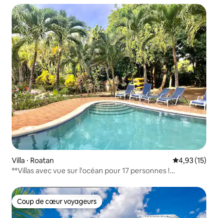
Villa ⋅ Roatan
Évaluation mo
4,93 (15)
**Villas avec vue sur l'océan pour 17 personnes !
Piscine !***
Coup de cœur voyageurs
Coup de cœur voyageurs