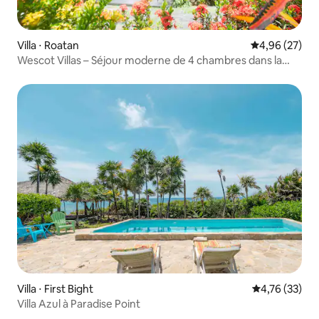
Villa ⋅ Roatan
Évaluation mo
4,96 (27)
Wescot Villas – Séjour moderne de 4 chambres dans la
région de West End
Villa ⋅ First Bight
Évaluation mo
4,76 (33)
Villa Azul à Paradise Point