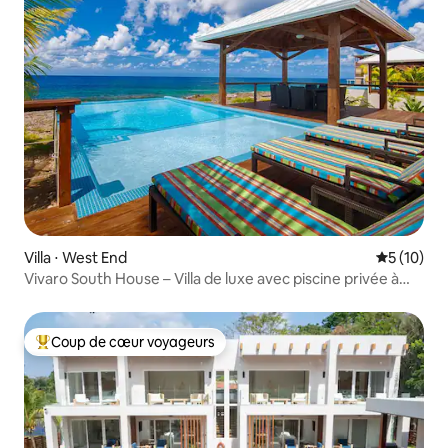
Villa ⋅ West End
Évaluation
5 (10)
Vivaro South House – Villa de luxe avec piscine privée à
débordement
Coup de cœur voyageurs
Coups de cœur voyageurs les plus appréciés