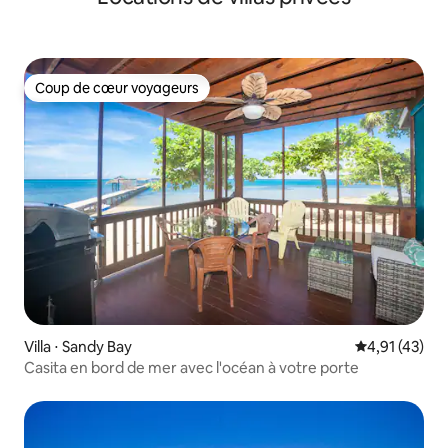
Coup de cœur voyageurs
Coup de cœur voyageurs
Villa ⋅ Sandy Bay
Évaluation mo
4,91 (43)
Casita en bord de mer avec l'océan à votre porte