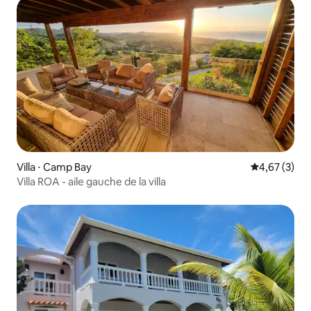
Villa ⋅ Camp Bay
Évaluation m
4,67 (3)
Villa ROA - aile gauche de la villa