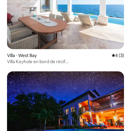
Villa ⋅ West Bay
Évaluatio
4 (3)
Villa Keyhole en bord de récif
@Roatan+Piscine+Climatisation