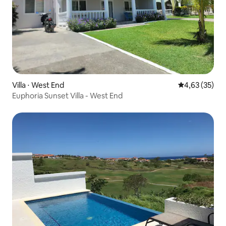
Villa ⋅ West End
Évaluation mo
4,63 (35)
Euphoria Sunset Villa - West End