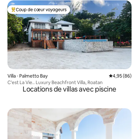
Coup de cœur voyageurs
Coups de cœur voyageurs les plus appréciés
Villa ⋅ Palmetto Bay
Évaluation mo
4,95 (86)
C'est La Vie.. Luxury Beachfront Villa, Roatan
Locations de villas avec piscine