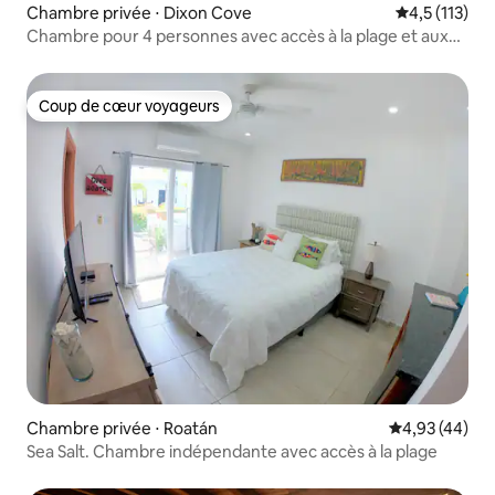
Chambre privée ⋅ Dixon Cove
Évaluation m
4,5 (113)
Chambre pour 4 personnes avec accès à la plage et aux
piscines.
Coup de cœur voyageurs
Coup de cœur voyageurs
Chambre privée ⋅ Roatán
Évaluation mo
4,93 (44)
Sea Salt. Chambre indépendante avec accès à la plage