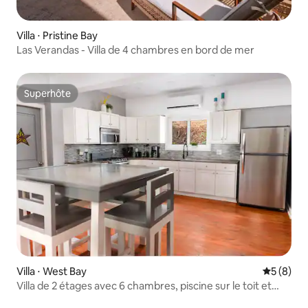
Villa ⋅ Pristine Bay
Las Verandas - Villa de 4 chambres en bord de mer
Superhôte
Superhôte
Villa ⋅ West Bay
Évaluatio
5 (8)
Villa de 2 étages avec 6 chambres, piscine sur le toit et
accès à la plage