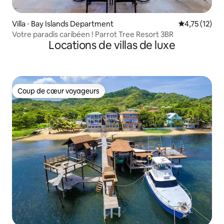
Villa ⋅ Bay Islands Department
Évaluation mo
4,75 (12)
Votre paradis caribéen ! Parrot Tree Resort 3BR
Locations de villas de luxe
Coup de cœur voyageurs
Coup de cœur voyageurs