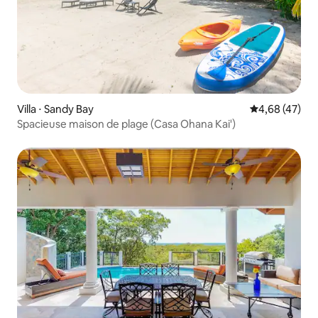
Villa ⋅ Sandy Bay
Évaluation mo
4,68 (47)
Spacieuse maison de plage (Casa Ohana Kai')