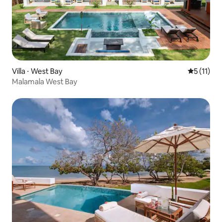
Villa ⋅ West Bay
Évaluatio
5 (11)
Malamala West Bay