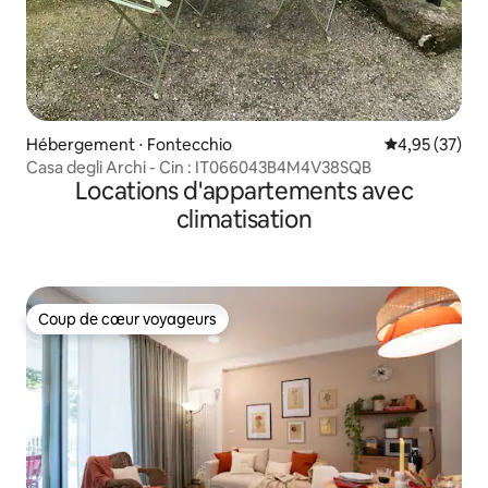
Hébergement ⋅ Fontecchio
Évaluation mo
4,95 (37)
Casa degli Archi - Cin : IT066043B4M4V38SQB
Locations d'appartements avec
climatisation
Coup de cœur voyageurs
Coup de cœur voyageurs