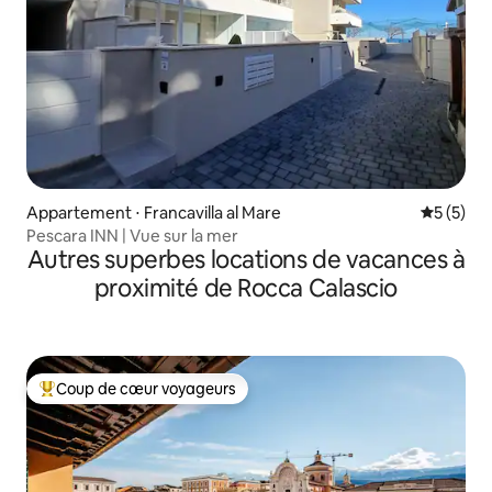
Appartement ⋅ Francavilla al Mare
Évaluatio
5 (5)
Pescara INN | Vue sur la mer
Autres superbes locations de vacances à
proximité de Rocca Calascio
Coup de cœur voyageurs
Coups de cœur voyageurs les plus appréciés