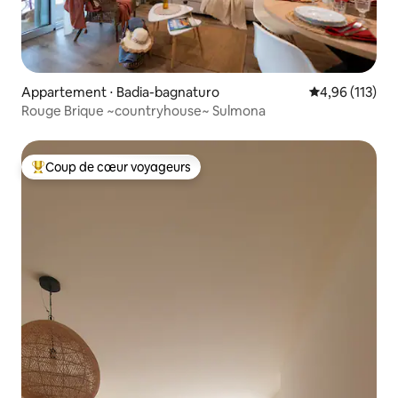
Appartement ⋅ Badia-bagnaturo
Évaluation moy
4,96 (113)
Rouge Brique ~countryhouse~ Sulmona
Coup de cœur voyageurs
Coups de cœur voyageurs les plus appréciés