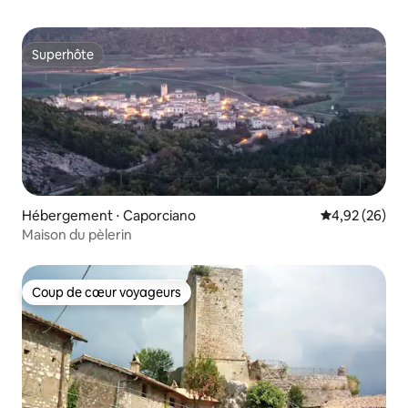
Superhôte
Superhôte
Hébergement ⋅ Caporciano
Évaluation mo
4,92 (26)
Maison du pèlerin
Coup de cœur voyageurs
Coup de cœur voyageurs