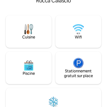
Rocca Calascio
ouverts et une at
grand salon, d'une cuisine entièrement
tourisme de mass
équipée et d'une salle de bains. La cour
idéal pour découvri
est parfaite pour le petit-déjeuner ou le
la vallée Peligna,
déjeuner, ou simplement pour se
Calascio et le Gra
promener au soleil. Tout le confort, y
parfait pour ceux 
compris le wi-fi,sans perdre l'ambiance
culture, la nature,
originale.
Abruzzes les plus
Cuisine
Wifi
Stationnement
Piscine
gratuit sur place