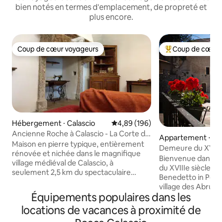
bien notés en termes d'emplacement, de propreté et
plus encore.
Coup de cœur voyageurs
Coup de cœur 
Coup de cœur voyageurs
Coups de cœur vo
Hébergement ⋅ Calascio
Évaluation moyenne sur la base 
4,89 (196)
Ancienne Roche à Calascio - La Corte di
Appartement ⋅ Sa
Sabatino
Maison en pierre typique, entièrement
n Perillis
Demeure du XVIIIe
rénovée et nichée dans le magnifique
l'abbaye
Bienvenue dans u
village médiéval de Calascio, à
du XVIIIe siècle a
seulement 2,5 km du spectaculaire
Benedetto in Peril
Rocher (Rocca Calascio) et à seulement
village des Abruz
5 km de Santo Stefano di Sessanio et
Équipements populaires dans les
l'ancienne abbaye. I
Castel del Monte. La maison se compose
et les paysages se
locations de vacances à proximité de
de 2 chambres doubles avec vue sur la
ruelles en pierre,
vallée, d'une chambre double, d'un