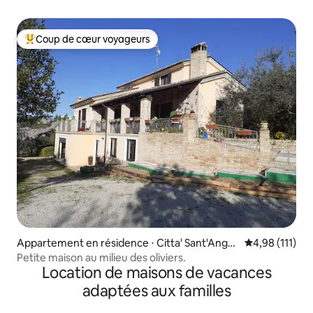
Coup de cœur voyageurs
Coups de cœur voyageurs les plus appréciés
Appartement en résidence ⋅ Citta' Sant'Angel
Évaluation moy
4,98 (111)
o
Petite maison au milieu des oliviers.
Location de maisons de vacances
adaptées aux familles