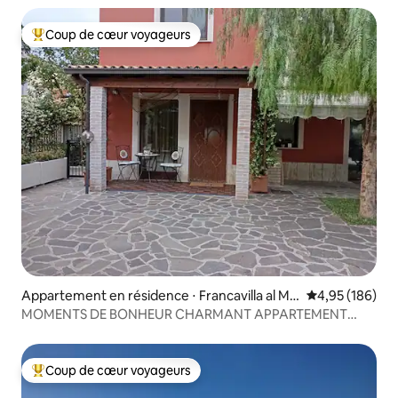
Coup de cœur voyageurs
Coups de cœur voyageurs les plus appréciés
Appartement en résidence ⋅ Francavilla al Ma
Évaluation moy
4,95 (186)
re
MOMENTS DE BONHEUR CHARMANT APPARTEMENT
DANS UNE PETITE VILLA CLOSE
Coup de cœur voyageurs
Coups de cœur voyageurs les plus appréciés