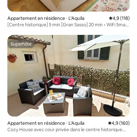
Appartement en résidence ⋅ L'Aquila
Évaluation mo
4,9 (118)
[Centre historique] 5 min [Gran Sasso] 20 min • WiFi Smart
TV
Superhôte
Superhôte
Appartement en résidence ⋅ L'Aquila
Évaluation mo
4,9 (160)
Cozy House avec cour privée dans le centre historique
AQ