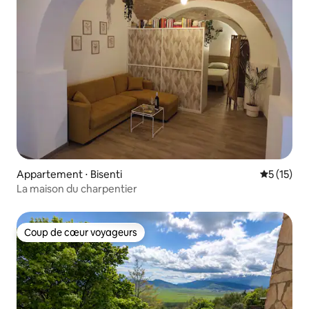
Appartement ⋅ Bisenti
Évaluation
5 (15)
La maison du charpentier
Coup de cœur voyageurs
Coup de cœur voyageurs