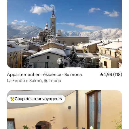
Appartement en résidence ⋅ Sulmona
Évaluation moy
4,99 (118)
La Fenêtre Sulmò, Sulmona
Coup de cœur voyageurs
Coups de cœur voyageurs les plus appréciés