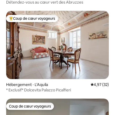
Détendez-vous au cœur vert des Abruzzes
Coup de cœur voyageurs
Coups de cœur voyageurs les plus appréciés
Hébergement ⋅ L'Aquila
Évaluation mo
4,97 (32)
* Exclusif* Dolcevita Palazzo Picalfieri
Coup de cœur voyageurs
Coup de cœur voyageurs