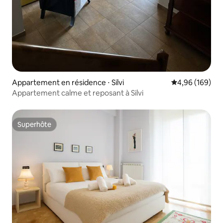
Appartement en résidence ⋅ Silvi
Évaluation moy
4,96 (169)
Appartement calme et reposant à Silvi
Superhôte
Superhôte