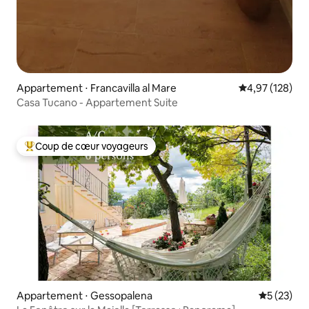
Appartement ⋅ Francavilla al Mare
Évaluation moy
4,97 (128)
Casa Tucano - Appartement Suite
Coup de cœur voyageurs
Coups de cœur voyageurs les plus appréciés
Appartement ⋅ Gessopalena
Évaluation
5 (23)