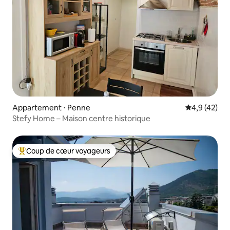
Appartement ⋅ Penne
Évaluation m
4,9 (42)
Stefy Home – Maison centre historique
Coup de cœur voyageurs
Coups de cœur voyageurs les plus appréciés