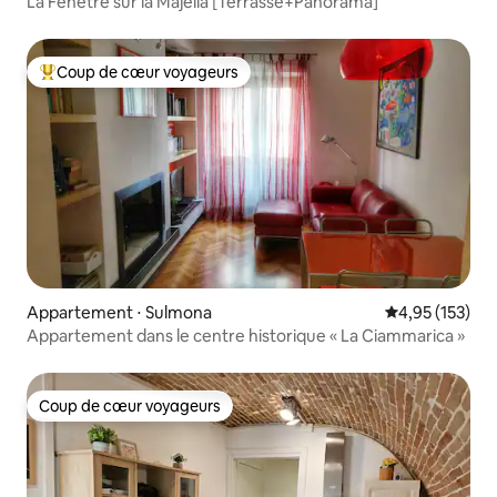
La Fenêtre sur la Majella [Terrasse+Panorama]
Coup de cœur voyageurs
Coups de cœur voyageurs les plus appréciés
Appartement ⋅ Sulmona
Évaluation moy
4,95 (153)
Appartement dans le centre historique « La Ciammarica »
Coup de cœur voyageurs
Coup de cœur voyageurs