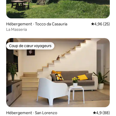
Hébergement ⋅ Tocco da Casauria
Évaluation mo
4,96 (25)
La Masseria
Coup de cœur voyageurs
Coup de cœur voyageurs
Hébergement ⋅ San Lorenzo
Évaluation m
4,9 (88)