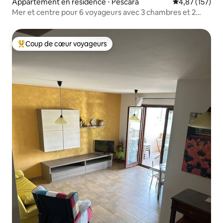
Appartement en résidence ⋅ Pescara
Évaluation moy
4,87 (157)
Mer et centre pour 6 voyageurs avec 3 chambres et 2
salles de bains
Coup de cœur voyageurs
Coups de cœur voyageurs les plus appréciés