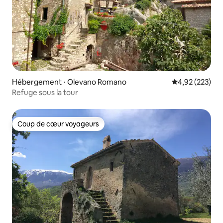
Hébergement ⋅ Olevano Romano
Évaluation moy
4,92 (223)
Refuge sous la tour
Coup de cœur voyageurs
Coup de cœur voyageurs