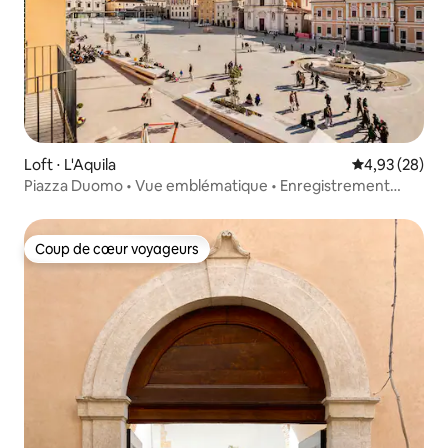
Loft ⋅ L'Aquila
Évaluation mo
4,93 (28)
Piazza Duomo • Vue emblématique • Enregistrement
automatique 24 h/24
Coup de cœur voyageurs
Coup de cœur voyageurs