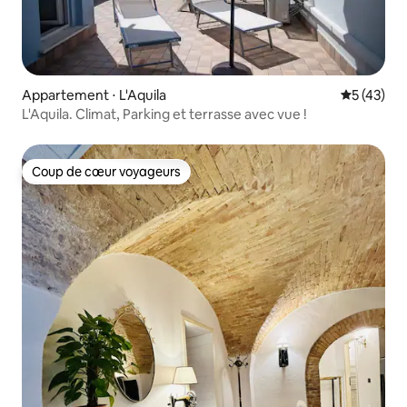
Appartement ⋅ L'Aquila
Évaluation
5 (43)
L'Aquila. Climat, Parking et terrasse avec vue !
Coup de cœur voyageurs
Coup de cœur voyageurs