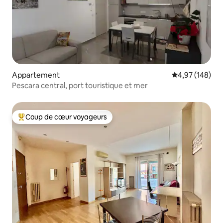
Appartement
Évaluation moy
4,97 (148)
Pescara central, port touristique et mer
Coup de cœur voyageurs
Coups de cœur voyageurs les plus appréciés