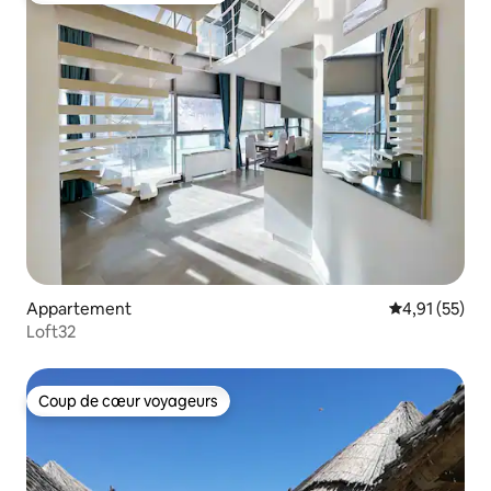
Appartement
Évaluation mo
4,91 (55)
Loft32
Coup de cœur voyageurs
Coup de cœur voyageurs