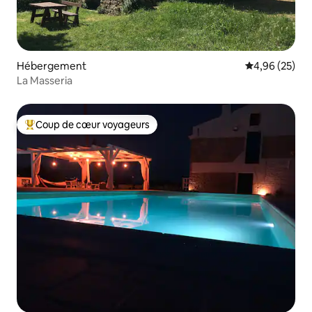
Hébergement
Évaluation mo
4,96 (25)
La Masseria
Coup de cœur voyageurs
Coups de cœur voyageurs les plus appréciés