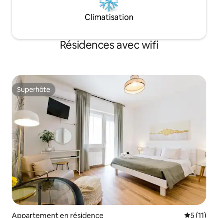
Climatisation
Résidences avec wifi
Superhôte
Superhôte
Appartement en résidence
Évaluatio
5 (11)