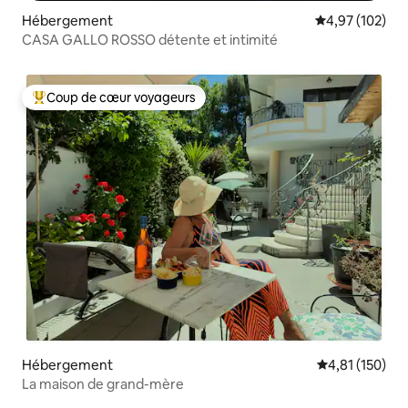
Hébergement
Évaluation moy
4,97 (102)
CASA GALLO ROSSO détente et intimité
Coup de cœur voyageurs
Coups de cœur voyageurs les plus appréciés
Hébergement
Évaluation moy
4,81 (150)
La maison de grand-mère