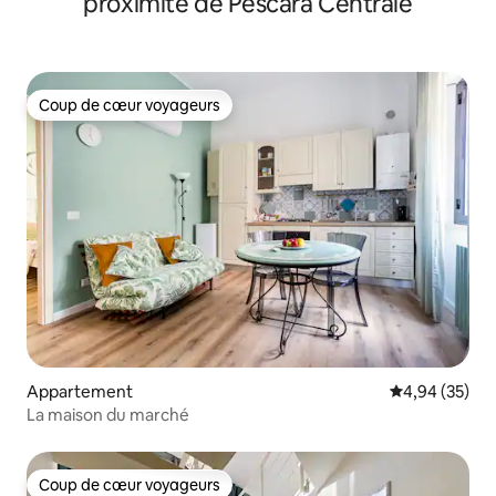
proximité de Pescara Centrale
Coup de cœur voyageurs
Coup de cœur voyageurs
Appartement
Évaluation mo
4,94 (35)
La maison du marché
Coup de cœur voyageurs
Coup de cœur voyageurs