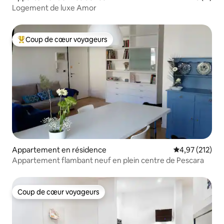
Logement de luxe Amor
Coup de cœur voyageurs
Coups de cœur voyageurs les plus appréciés
Appartement en résidence
Évaluation moy
4,97 (212)
Appartement flambant neuf en plein centre de Pescara
Coup de cœur voyageurs
Coup de cœur voyageurs