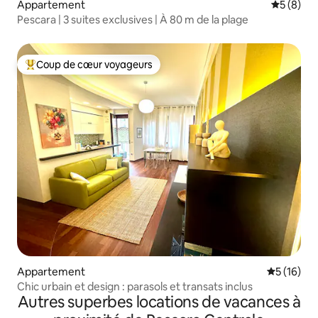
Appartement
Évaluatio
5 (8)
Pescara | 3 suites exclusives | À 80 m de la plage
Coup de cœur voyageurs
Coups de cœur voyageurs les plus appréciés
Appartement
Évaluation
5 (16)
Chic urbain et design : parasols et transats inclus
Autres superbes locations de vacances à