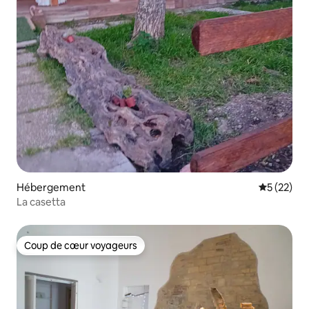
Hébergement
Évaluation
5 (22)
La casetta
Coup de cœur voyageurs
Coup de cœur voyageurs