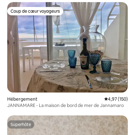
Coup de cœur voyageurs
Coup de cœur voyageurs
Hébergement
Évaluation moy
4,97 (150)
JANNAMARE - La maison de bord de mer de Jannamaro
Superhôte
Superhôte