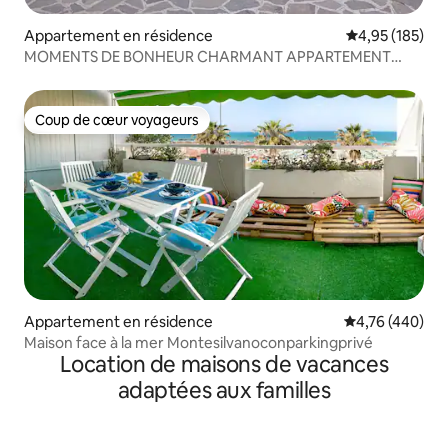
Appartement en résidence
Évaluation moy
4,95 (185)
MOMENTS DE BONHEUR CHARMANT APPARTEMENT
DANS UNE PETITE VILLA CLOSE
Coup de cœur voyageurs
Coup de cœur voyageurs
Appartement en résidence
Évaluation moy
4,76 (440)
Maison face à la mer Montesilvanoconparkingprivé
Location de maisons de vacances
adaptées aux familles