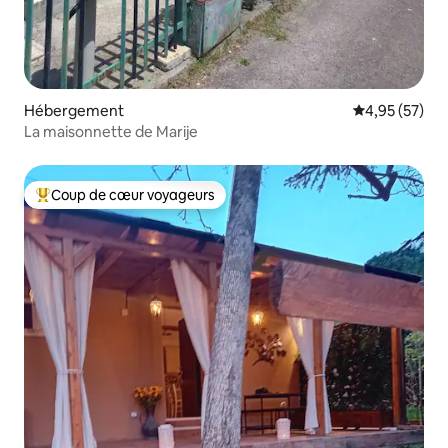
Hébergement
Évaluation mo
4,95 (57)
La maisonnette de Marije
Coup de cœur voyageurs
Coups de cœur voyageurs les plus appréciés