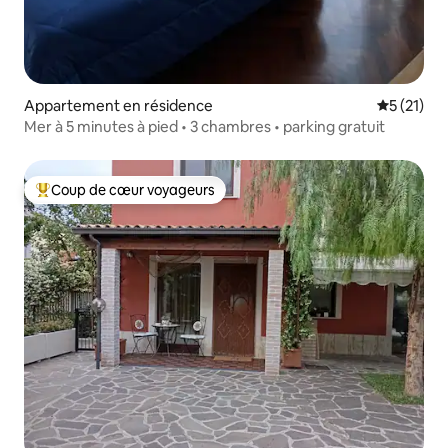
Appartement en résidence
Évaluation
5 (21)
Mer à 5 minutes à pied • 3 chambres • parking gratuit
Coup de cœur voyageurs
Coups de cœur voyageurs les plus appréciés