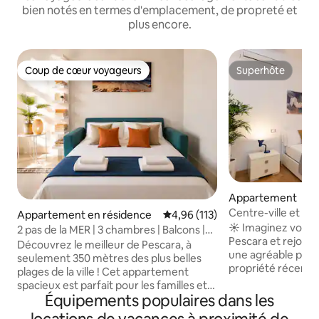
bien notés en termes d'emplacement, de propreté et
plus encore.
Coup de cœur voyageurs
Superhôte
Coup de cœur voyageurs
Superhôte
Appartement
Centre-ville et mer
Appartement en résidence
Évaluation moyenne sur la base 
4,96 (113)
accessible à pied
☀️ Imaginez vous r
2 pas de la MER | 3 chambres | Balcons |
Pescara et rejoind
Centre de Pescara
Découvrez le meilleur de Pescara, à
une agréable promena
seulement 350 mètres des plus belles
propriété récemm
plages de la ville ! Cet appartement
située dans l'un de
spacieux est parfait pour les familles et
centraux et les plus
Équipements populaires dans les
les groupes à la recherche de confort et
à quelques pas des
d'un emplacement de choix. 3 chambres