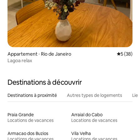
Appartement ⋅ Rio de Janeiro
Évaluation
5 (38)
Lagoa relax
Destinations à découvrir
Destinations à proximité
Autres types de logements
Lie
Praia Grande
Arraial do Cabo
Locations de vacances
Locations de vacances
Armacao dos Buzios
Vila Velha
Locations de vacances
Locations de vacances