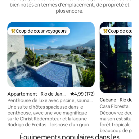
bien notés en termes d'emplacement, de propreté et
plus encore.
Coup de cœur voyageurs
Coup de cœur 
Coups de cœur voyageurs les plus appréciés
Coups de cœur vo
Appartement ⋅ Rio de Janeir
Évaluation moyenne sur la base 
4,99 (172)
o
Cabane ⋅ Rio de Ja
Penthouse de luxe avec piscine, sauna
et intimité.
Casa Floresta : pa
Une suite d'hôtes spacieuse dans le
sur l'océan
penthouse, avec une vue magnifique
Découvrez deux m
sur le Christ Rédempteur et la lagune
maison est située 
Rodrigo de Freitas. Il dispose d'un grand
forêt tropicale u
espace extérieur avec une piscine et
beaucoup de paix 
Équipements populaires dans les
une cascade, de toilettes, d'un sauna à
sur la mer de Lebl