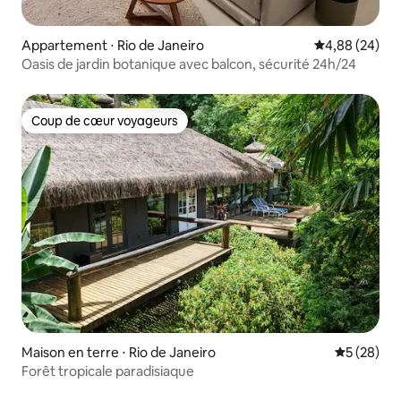
Appartement ⋅ Rio de Janeiro
Évaluation mo
4,88 (24)
Oasis de jardin botanique avec balcon, sécurité 24h/24
Coup de cœur voyageurs
Coup de cœur voyageurs
Maison en terre ⋅ Rio de Janeiro
Évaluation
5 (28)
Forêt tropicale paradisiaque