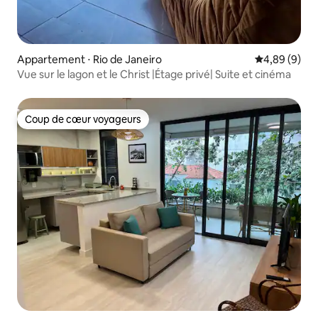
Appartement ⋅ Rio de Janeiro
Évaluation m
4,89 (9)
Vue sur le lagon et le Christ |Étage privé| Suite et cinéma
Coup de cœur voyageurs
Coup de cœur voyageurs