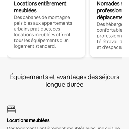
Locations entièrement
Nomades num
meublées
professionnel
déplacement
Des cabanes de montagne
paisibles aux appartements
Des hébergem
urbains pratiques, ces
confortables p
locations meublées offrent
professionnels
tous les équipements d'un
télétravail dis
logement standard.
et d'espaces de
Équipements et avantages des séjours
longue durée
Locations meublées
Des logements entièrement meublés avec une cuisine,