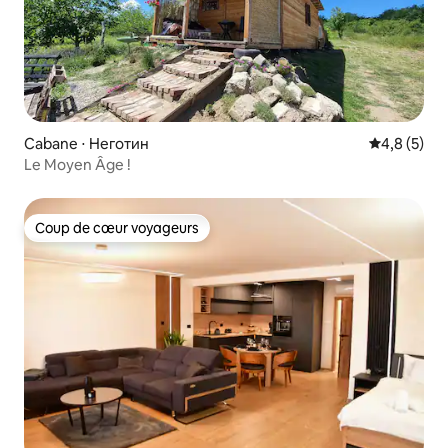
Cabane ⋅ Неготин
Évaluation 
4,8 (5)
Le Moyen Âge !
Coup de cœur voyageurs
Coup de cœur voyageurs