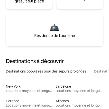
gratuit sur place
Résidence de tourisme
Destinations à découvrir
Destinations populaires pour des séjours prolongés
Destinati
New York
Barcelone
Locations moyenne et longue durée
Locations moyenne et longue durée
Florence
Athènes
Locations moyenne et longue durée
Locations moyenne et longue durée