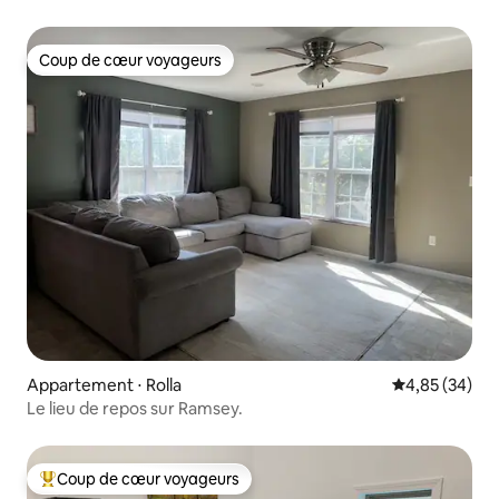
Coup de cœur voyageurs
Coup de cœur voyageurs
Appartement ⋅ Rolla
Évaluation mo
4,85 (34)
Le lieu de repos sur Ramsey.
Coup de cœur voyageurs
Coups de cœur voyageurs les plus appréciés