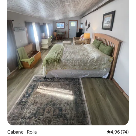
Cabane ⋅ Rolla
Évaluation mo
4,96 (74)