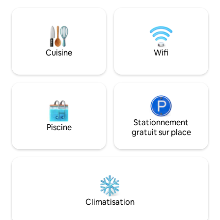
et ses restaurants primés, STJ propose
l'autoroute 72.
également diverses boutiques de
spécialités et n'oubliez pas les
magnifiques Meramec Springs et les
rivières environnantes. MO S&T et Fort
Leonard Wood sont également à
Cuisine
Wifi
quelques kilomètres en voiture le long
de l'I-44. Nous nous ferons un plaisir de
vous accueillir !
Stationnement
Piscine
gratuit sur place
Climatisation