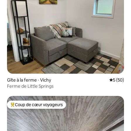
Gîte à la ferme ⋅ Vichy
Évaluation
5 (50)
Ferme de Little Springs
Coup de cœur voyageurs
Coups de cœur voyageurs les plus appréciés