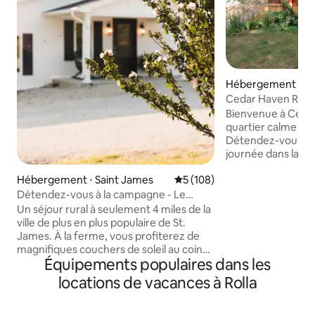
Hébergement ⋅ Ro
Cedar Haven Rolla
Bienvenue à Cedar Hav
quartier calme sit
Détendez-vous ap
journée dans la ch
cette maison réc
Hébergement ⋅ Saint James
Évaluation moyenne sur la ba
5 (108)
Situé à seulement
centre-ville histor
Détendez-vous à la campagne - Le
l'ancienne route 6
Cottage sur Luca Hill
Un séjour rural à seulement 4 miles de la
maisons de l'Unive
ville de plus en plus populaire de St.
technologies du Mi
James. À la ferme, vous profiterez de
seulement 3 pâtés
magnifiques couchers de soleil au coin
grand parc de Roll
Équipements populaires dans les
du feu, vous verrez le bétail paissant à
remise en forme, 
quelques mètres et vous vous sentirez
locations de vacances à Rolla
sentiers pédestres
bien à l'intérieur du chalet nouvellement
seulement 3 minut
meublé. Bien connue pour ses vignobles
l'Interstate 44, de