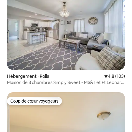
Hébergement ⋅ Rolla
Évaluation mo
4,8 (103)
Maison de 3 chambres Simply Sweet - MS&T et Ft Leonard
Wood
Coup de cœur voyageurs
Coup de cœur voyageurs