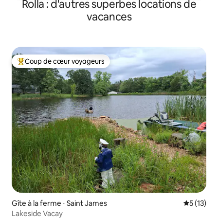
Rolla : d'autres superbes locations de
vacances
Coup de cœur voyageurs
Coups de cœur voyageurs les plus appréciés
Gîte à la ferme ⋅ Saint James
Évaluation
5 (13)
Lakeside Vacay