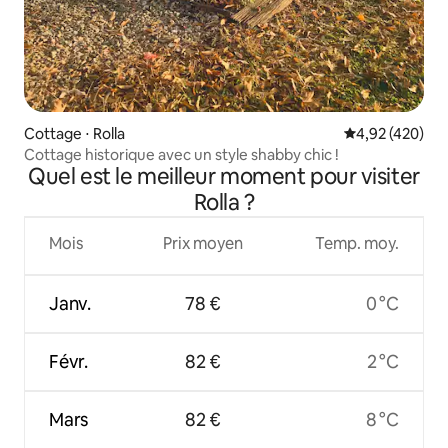
Cottage ⋅ Rolla
Évaluation moy
4,92 (420)
Cottage historique avec un style shabby chic !
Quel est le meilleur moment pour visiter
Rolla ?
Mois
Prix moyen
Temp. moy.
Janv.
78 €
0 °C
Févr.
82 €
2 °C
Mars
82 €
8 °C