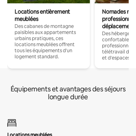
Locations entièrement
Nomades num
meublées
professionnel
déplacement
Des cabanes de montagne
paisibles aux appartements
Des hébergem
urbains pratiques, ces
confortables p
locations meublées offrent
professionnels
tous les équipements d'un
télétravail dis
logement standard.
et d'espaces de
Équipements et avantages des séjours
longue durée
Locations meublées