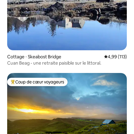
Cottage ⋅ Skeabost Bridge
Évaluation moy
4,99 (113)
Cuan Beag - une retraite paisible sur le littoral.
Coup de cœur voyageurs
Coups de cœur voyageurs les plus appréciés