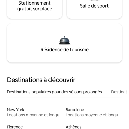
Stationnement
Salle de sport
gratuit sur place
Résidence de tourisme
Destinations à découvrir
Destinations populaires pour des séjours prolongés
Destinati
New York
Barcelone
Locations moyenne et longue durée
Locations moyenne et longue durée
Florence
Athènes