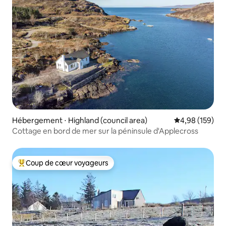
Hébergement ⋅ Highland (council area)
Évaluation moy
4,98 (159)
Cottage en bord de mer sur la péninsule d'Applecross
Coup de cœur voyageurs
Coups de cœur voyageurs les plus appréciés