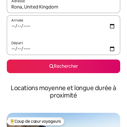
Adresse
Lorsque les résultats s'affichent, utilisez les flèches vers le hau
Arrivée
Départ
Rechercher
Locations moyenne et longue durée à
proximité
Coup de cœur voyageurs
Coups de cœur voyageurs les plus appréciés