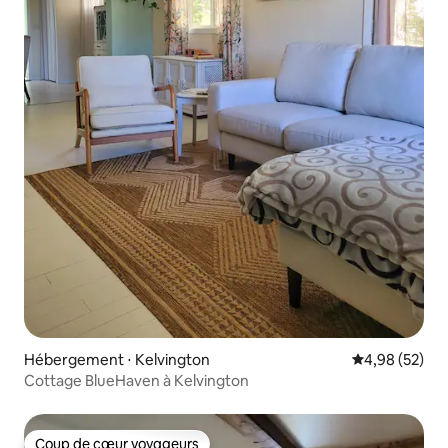
Hébergement ⋅ Kelvington
Évaluation mo
4,98 (52)
Cottage BlueHaven à Kelvington
Coup de cœur voyageurs