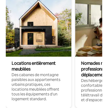
Locations entièrement
Nomades num
meublées
professionnel
déplacement
Des cabanes de montagne
paisibles aux appartements
Des hébergem
urbains pratiques, ces
confortables p
locations meublées offrent
professionnels
tous les équipements d'un
télétravail dis
logement standard.
et d'espaces de