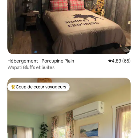
Hébergement ⋅ Porcupine Plain
Évaluation mo
4,89 (65)
Wapati Bluffs et Suites
Coup de cœur voyageurs
Coups de cœur voyageurs les plus appréciés