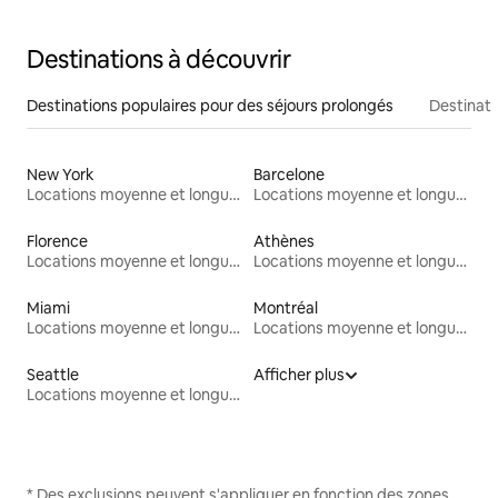
Destinations à découvrir
Destinations populaires pour des séjours prolongés
Destinati
New York
Barcelone
Locations moyenne et longue durée
Locations moyenne et longue durée
Florence
Athènes
Locations moyenne et longue durée
Locations moyenne et longue durée
Miami
Montréal
Locations moyenne et longue durée
Locations moyenne et longue durée
Seattle
Afficher plus
Locations moyenne et longue durée
* Des exclusions peuvent s'appliquer en fonction des zones