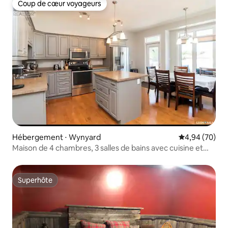
Coup de cœur voyageurs
Coup de cœur voyageurs
Hébergement ⋅ Wynyard
Évaluation mo
4,94 (70)
Maison de 4 chambres, 3 salles de bains avec cuisine et
patio
Superhôte
Superhôte