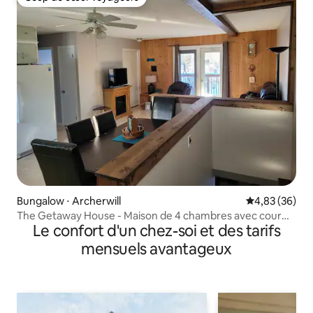
Coup de cœur voyageurs
Bungalow ⋅ Archerwill
Évaluation mo
4,83 (36)
The Getaway House - Maison de 4 chambres avec cour
Le confort d'un chez-soi et des tarifs
spacieuse
mensuels avantageux