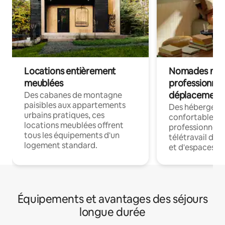
Locations entièrement
Nomades num
meublées
professionnel
déplacement
Des cabanes de montagne
paisibles aux appartements
Des hébergem
urbains pratiques, ces
confortables p
locations meublées offrent
professionnels
tous les équipements d'un
télétravail dis
logement standard.
et d'espaces de
Équipements et avantages des séjours
longue durée