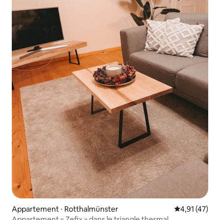
Appartement ⋅ Rotthalmünster
Évaluation mo
4,91 (47)
Appartement « Zefix » dans le triangle thermal