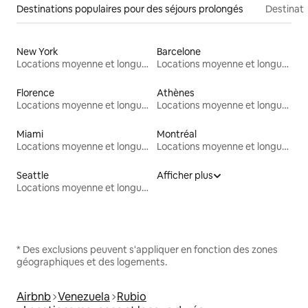
Destinations populaires pour des séjours prolongés
Destinati
New York
Barcelone
Locations moyenne et longue durée
Locations moyenne et longue durée
Florence
Athènes
Locations moyenne et longue durée
Locations moyenne et longue durée
Miami
Montréal
Locations moyenne et longue durée
Locations moyenne et longue durée
Seattle
Afficher plus
Locations moyenne et longue durée
* Des exclusions peuvent s'appliquer en fonction des zones
géographiques et des logements.
Airbnb
Venezuela
Rubio