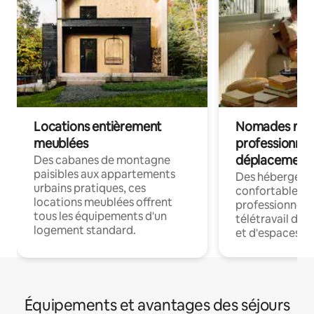
Locations entièrement
Nomades num
meublées
professionnel
déplacement
Des cabanes de montagne
paisibles aux appartements
Des hébergem
urbains pratiques, ces
confortables p
locations meublées offrent
professionnels
tous les équipements d'un
télétravail dis
logement standard.
et d'espaces de
Équipements et avantages des séjours