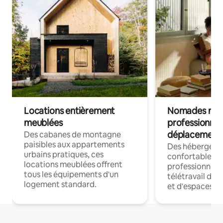
Locations entièrement
Nomades num
meublées
professionnel
déplacement
Des cabanes de montagne
paisibles aux appartements
Des hébergem
urbains pratiques, ces
confortables p
locations meublées offrent
professionnels
tous les équipements d'un
télétravail dis
logement standard.
et d'espaces de