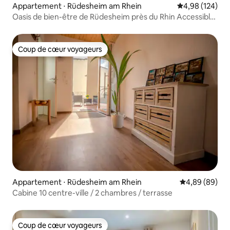
Appartement ⋅ Rüdesheim am Rhein
Évaluation moy
4,98 (124)
Oasis de bien-être de Rüdesheim près du Rhin Accessible
aux personnes à mobilité réduite
Coup de cœur voyageurs
Coup de cœur voyageurs
Appartement ⋅ Rüdesheim am Rhein
Évaluation mo
4,89 (89)
Cabine 10 centre-ville / 2 chambres / terrasse
Coup de cœur voyageurs
Coup de cœur voyageurs