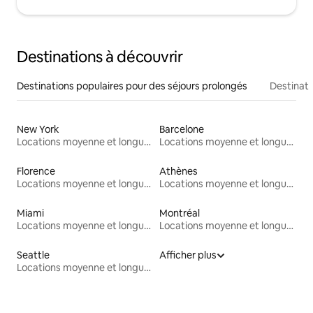
Destinations à découvrir
Destinations populaires pour des séjours prolongés
Destinati
New York
Barcelone
Locations moyenne et longue durée
Locations moyenne et longue durée
Florence
Athènes
Locations moyenne et longue durée
Locations moyenne et longue durée
Miami
Montréal
Locations moyenne et longue durée
Locations moyenne et longue durée
Seattle
Afficher plus
Locations moyenne et longue durée