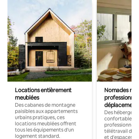
Locations entièrement
Nomades num
meublées
professionnel
déplacement
Des cabanes de montagne
paisibles aux appartements
Des hébergem
urbains pratiques, ces
confortables p
locations meublées offrent
professionnels
tous les équipements d'un
télétravail dis
logement standard.
et d'espaces de