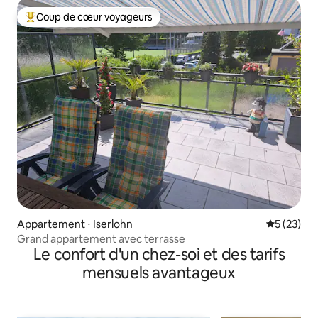
Coup de cœur voyageurs
Coups de cœur voyageurs les plus appréciés
Appartement ⋅ Iserlohn
Évaluation
5 (23)
Grand appartement avec terrasse
Le confort d'un chez-soi et des tarifs
mensuels avantageux