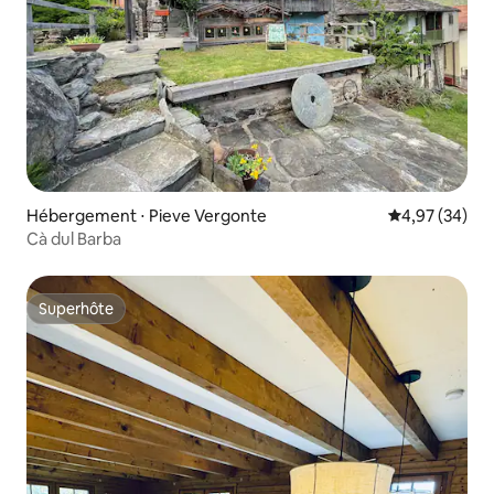
Hébergement ⋅ Pieve Vergonte
Évaluation mo
4,97 (34)
Cà dul Barba
Superhôte
Superhôte