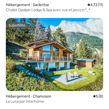
Hébergement ⋅ Saclentse
Évaluation m
4,73 (11)
Chalet Opalpin Lodge & Spa avec vue et jacuzzi *_*
Superhôte
Superhôte
Hébergement ⋅ Chamoson
Évaluatio
5 (8)
La Luna par Interhome