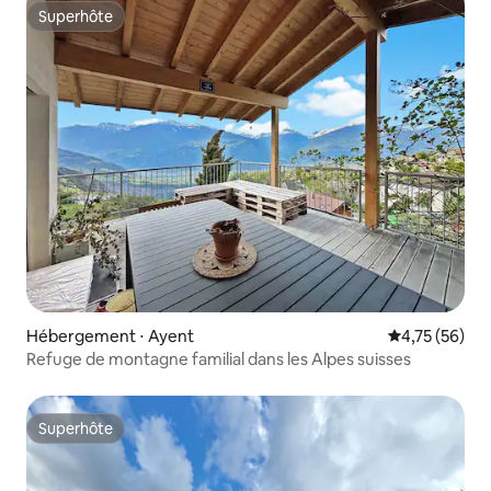
Superhôte
Superhôte
Hébergement ⋅ Ayent
Évaluation mo
4,75 (56)
Refuge de montagne familial dans les Alpes suisses
Superhôte
Superhôte