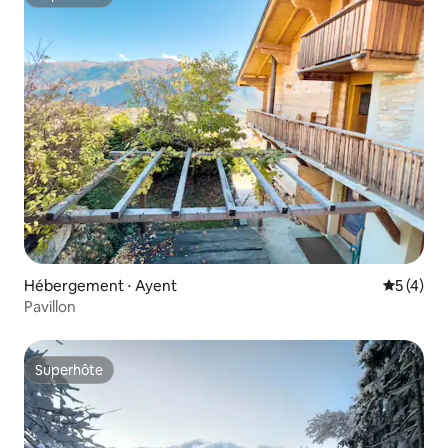
Superhôte
Hébergement ⋅ Ayent
Évaluatio
5 (4)
Pavillon
Superhôte
Superhôte