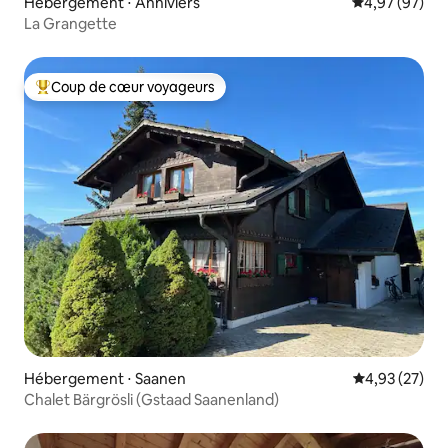
Hébergement ⋅ Anniviers
Évaluation mo
4,97 (97)
La Grangette
Coup de cœur voyageurs
Coups de cœur voyageurs les plus appréciés
Hébergement ⋅ Saanen
Évaluation mo
4,93 (27)
Chalet Bärgrösli (Gstaad Saanenland)