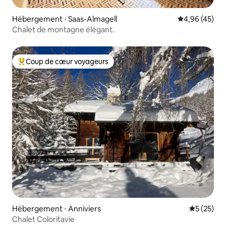
Hébergement ⋅ Saas-Almagell
Évaluation mo
4,96 (45)
Chalet de montagne élégant.
Coup de cœur voyageurs
Coups de cœur voyageurs les plus appréciés
Hébergement ⋅ Anniviers
Évaluation
5 (25)
Chalet Coloritavie