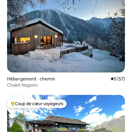
Hébergement ⋅ chemin
Évaluation
5 (57)
Chalet Nagomi
Coup de cœur voyageurs
Coups de cœur voyageurs les plus appréciés