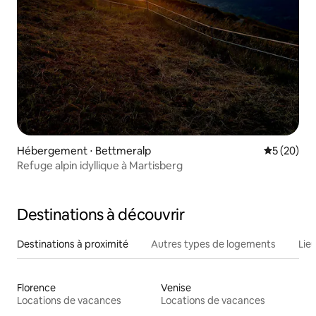
Hébergement ⋅ Bettmeralp
Évaluation
5 (20)
Refuge alpin idyllique à Martisberg
Destinations à découvrir
Destinations à proximité
Autres types de logements
Lie
Florence
Venise
Locations de vacances
Locations de vacances