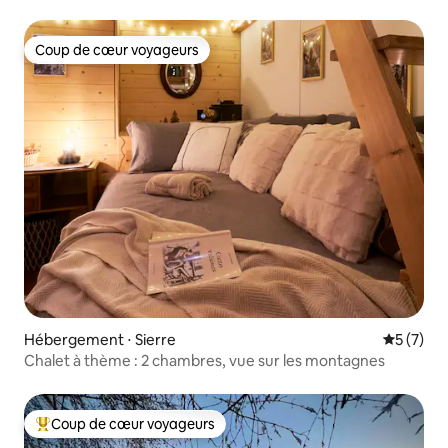
Coup de cœur voyageurs
Coup de cœur voyageurs
Hébergement ⋅ Sierre
Évaluatio
5 (7)
Chalet à thème : 2 chambres, vue sur les montagnes
Coup de cœur voyageurs
Coups de cœur voyageurs les plus appréciés