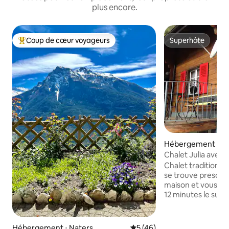
plus encore.
Coup de cœur voyageurs
Superhôte
Coups de cœur voyageurs les plus appréciés
Superhôte
Hébergement ⋅ Ze
5
Chalet Julia avec 
Chalet traditionnel
se trouve presque 
maison et vous po
12 minutes le sup
et de randonnée 
(recommandé !!!). Saas-Fee ou plus loin
comme Grächen o
Hébergement ⋅ Naters
Évaluation moyenne sur la b
5 (46)