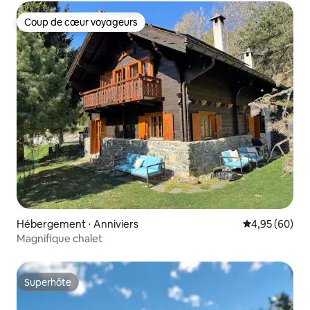
Coup de cœur voyageurs
Coup de cœur voyageurs
Hébergement ⋅ Anniviers
Évaluation mo
4,95 (60)
Magnifique chalet
Superhôte
Superhôte