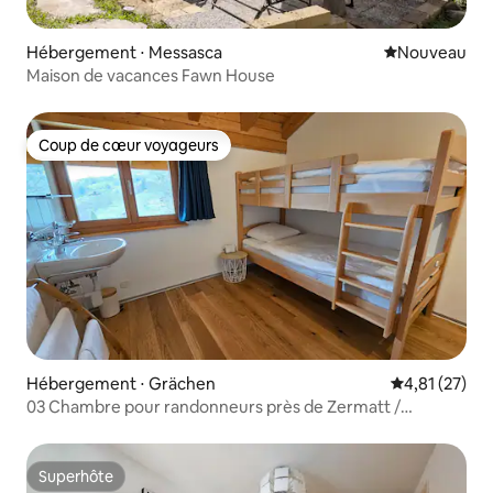
Hébergement ⋅ Messasca
Nouvel hébe
Nouveau
Maison de vacances Fawn House
Coup de cœur voyageurs
Coup de cœur voyageurs
Hébergement ⋅ Grächen
Évaluation mo
4,81 (27)
03 Chambre pour randonneurs près de Zermatt /
Europaweg
Superhôte
Superhôte