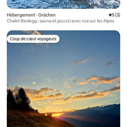
Hébergement ⋅ Grächen
Évaluatio
5 (3)
Chalet Riedegg : sauna et jacuzzi avec vue sur les Alpes
Coup de cœur voyageurs
Coup de cœur voyageurs