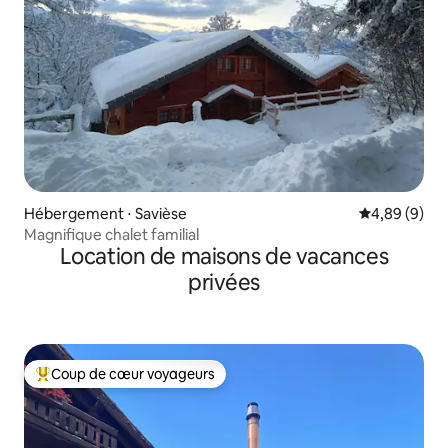
Hébergement ⋅ Savièse
Évaluation m
4,89 (9)
Magnifique chalet familial
Location de maisons de vacances
privées
Coup de cœur voyageurs
Coups de cœur voyageurs les plus appréciés