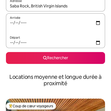
Adresse
Lorsque les résultats s'affichent, utilisez les flèches vers le hau
Arrivée
Départ
Rechercher
Locations moyenne et longue durée à
proximité
Coup de cœur voyageurs
Coups de cœur voyageurs les plus appréciés