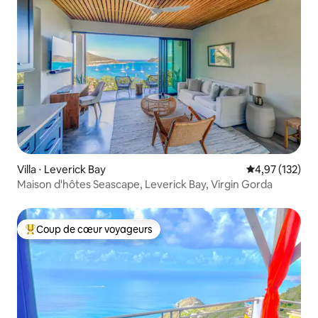
Villa ⋅ Leverick Bay
Évaluation moy
4,97 (132)
Maison d'hôtes Seascape, Leverick Bay, Virgin Gorda
Coup de cœur voyageurs
Coups de cœur voyageurs les plus appréciés