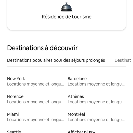
Résidence de tourisme
Destinations à découvrir
Destinations populaires pour des séjours prolongés
Destinati
New York
Barcelone
Locations moyenne et longue durée
Locations moyenne et longue durée
Florence
Athènes
Locations moyenne et longue durée
Locations moyenne et longue durée
Miami
Montréal
Locations moyenne et longue durée
Locations moyenne et longue durée
Seattle
Afficher plus