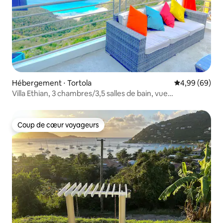
Hébergement ⋅ Tortola
Évaluation mo
4,99 (69)
Villa Ethian, 3 chambres/3,5 salles de bain, vue
panoramique, climatisation
Coup de cœur voyageurs
Coup de cœur voyageurs