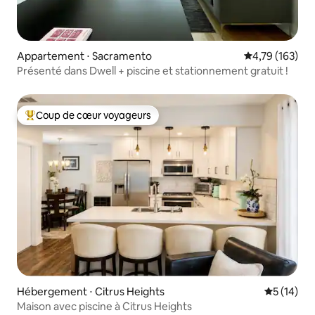
Appartement ⋅ Sacramento
Évaluation moy
4,79 (163)
Présenté dans Dwell + piscine et stationnement gratuit !
Coup de cœur voyageurs
Coups de cœur voyageurs les plus appréciés
Hébergement ⋅ Citrus Heights
Évaluation
5 (14)
Maison avec piscine à Citrus Heights