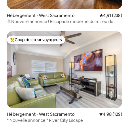
Hébergement ⋅ West Sacramento
Évaluation moy
4,91 (238)
🌞Nouvelle annonce ! Escapade moderne du milieu du
siècle
Coup de cœur voyageurs
Coups de cœur voyageurs les plus appréciés
Hébergement ⋅ West Sacramento
Évaluation moy
4,98 (129)
* Nouvelle annonce * River City Escape