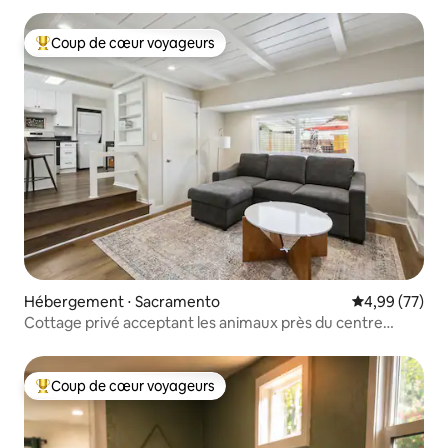
Coup de cœur voyageurs
Coups de cœur voyageurs les plus appréciés
Hébergement ⋅ Sacramento
Évaluation mo
4,99 (77)
Cottage privé acceptant les animaux près du centre
médical UCD
Coup de cœur voyageurs
Coups de cœur voyageurs les plus appréciés