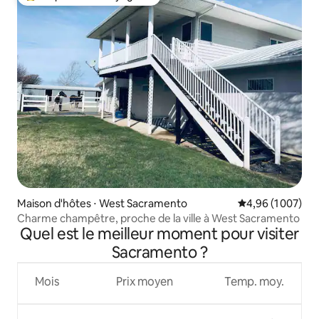
Coups de cœur voyageurs les plus appréciés
Maison d'hôtes ⋅ West Sacramento
Évaluation moyen
4,96 (1 007)
Charme champêtre, proche de la ville à West Sacramento
Quel est le meilleur moment pour visiter
Sacramento ?
Mois
Prix moyen
Temp. moy.