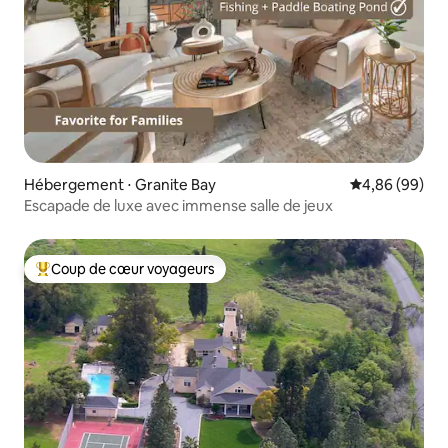
Hébergement ⋅ Granite Bay
Évaluation mo
4,86 (99)
Escapade de luxe avec immense salle de jeux
Coup de cœur voyageurs
Coups de cœur voyageurs les plus appréciés