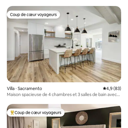
Coup de cœur voyageurs
Coup de cœur voyageurs
Villa ⋅ Sacramento
Évaluation m
4,9 (83)
Maison spacieuse de 4 chambres et 3 salles de bain avec
piscine
Coup de cœur voyageurs
Coups de cœur voyageurs les plus appréciés