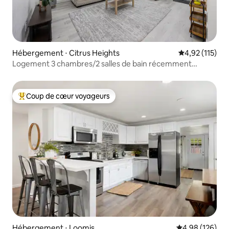
Hébergement ⋅ Citrus Heights
Évaluation moy
4,92 (115)
Logement 3 chambres/2 salles de bain récemment
rénové dans un quartier calme
Coup de cœur voyageurs
Coups de cœur voyageurs les plus appréciés
Hébergement ⋅ Loomis
Évaluation moy
4,98 (126)