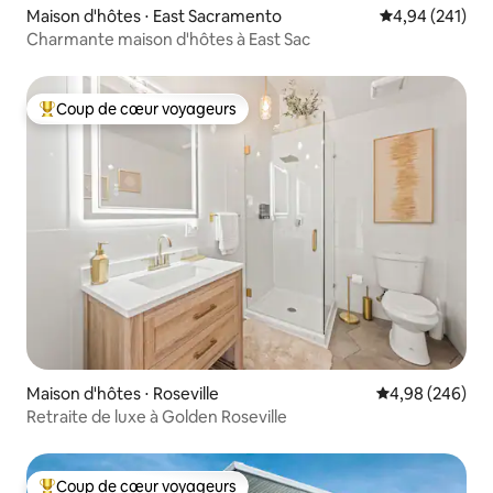
Maison d'hôtes ⋅ East Sacramento
Évaluation moy
4,94 (241)
Charmante maison d'hôtes à East Sac
Coup de cœur voyageurs
Coups de cœur voyageurs les plus appréciés
Maison d'hôtes ⋅ Roseville
Évaluation moy
4,98 (246)
Retraite de luxe à Golden Roseville
Coup de cœur voyageurs