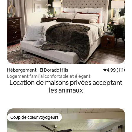
Hébergement ⋅ El Dorado Hills
Évaluation moy
4,99 (111)
Logement familial confortable et élégant
Location de maisons privées acceptant
les animaux
Coup de cœur voyageurs
Coup de cœur voyageurs