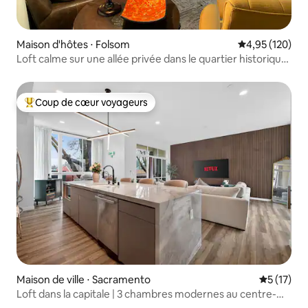
Maison d'hôtes ⋅ Folsom
Évaluation moy
4,95 (120)
Loft calme sur une allée privée dans le quartier historique
de Folsom
Coup de cœur voyageurs
Coups de cœur voyageurs les plus appréciés
Maison de ville ⋅ Sacramento
Évaluation
5 (17)
Loft dans la capitale | 3 chambres modernes au centre-
ville de Sacramento