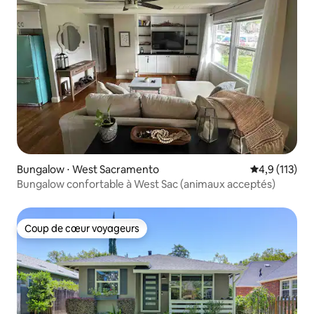
Bungalow ⋅ West Sacramento
Évaluation mo
4,9 (113)
Bungalow confortable à West Sac (animaux acceptés)
Coup de cœur voyageurs
Coup de cœur voyageurs