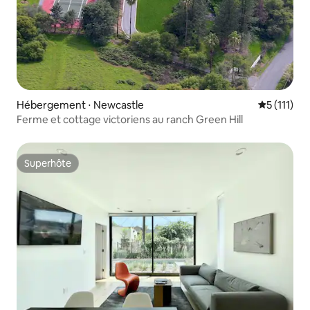
Hébergement ⋅ Newcastle
Évaluation
5 (111)
Ferme et cottage victoriens au ranch Green Hill
Superhôte
Superhôte