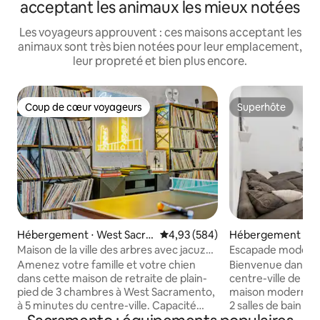
acceptant les animaux les mieux notées
Les voyageurs approuvent : ces maisons acceptant les
animaux sont très bien notées pour leur emplacement,
leur propreté et bien plus encore.
Coup de cœur voyageurs
Superhôte
Coup de cœur voyageurs
Superhôte
Hébergement ⋅ West Sacra
Évaluation moyenne sur la base 
4,93 (584)
Hébergement ⋅ S
mento
o
Maison de la ville des arbres avec jacuzzi
Escapade moderne 
et salle de jeux
3 chambres/2 salle
Amenez votre famille et votre chien
Bienvenue dans v
dans cette maison de retraite de plain-
centre-ville de Sa
pied de 3 chambres à West Sacramento,
maison moderne d
à 5 minutes du centre-ville. Capacité
2 salles de bain s
d'hébergement de 10 personnes : lit king
minutes du centre-v