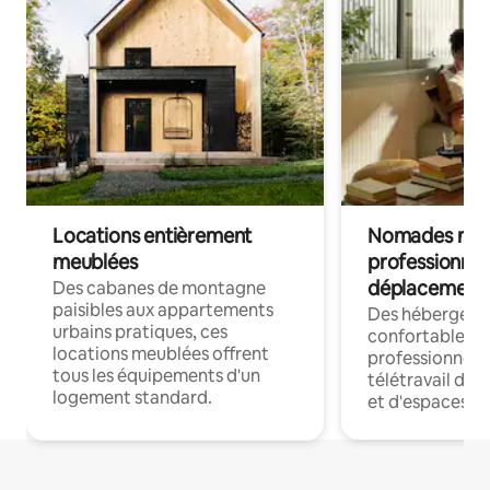
Locations entièrement
Nomades num
meublées
professionnel
déplacement
Des cabanes de montagne
paisibles aux appartements
Des hébergem
urbains pratiques, ces
confortables p
locations meublées offrent
professionnels
tous les équipements d'un
télétravail dis
logement standard.
et d'espaces de