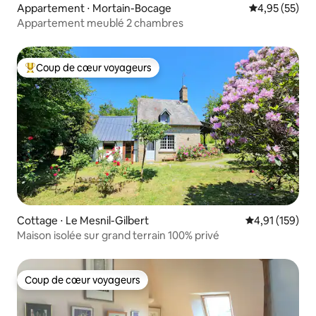
Appartement ⋅ Mortain-Bocage
Évaluation mo
4,95 (55)
Appartement meublé 2 chambres
Coup de cœur voyageurs
Coups de cœur voyageurs les plus appréciés
Cottage ⋅ Le Mesnil-Gilbert
Évaluation moy
4,91 (159)
Maison isolée sur grand terrain 100% privé
Coup de cœur voyageurs
Coup de cœur voyageurs