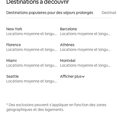
Destinations à découvrir
Destinations populaires pour des séjours prolongés
Destinati
New York
Barcelone
Locations moyenne et longue durée
Locations moyenne et longue durée
Florence
Athènes
Locations moyenne et longue durée
Locations moyenne et longue durée
Miami
Montréal
Locations moyenne et longue durée
Locations moyenne et longue durée
Seattle
Afficher plus
Locations moyenne et longue durée
* Des exclusions peuvent s'appliquer en fonction des zones
géographiques et des logements.