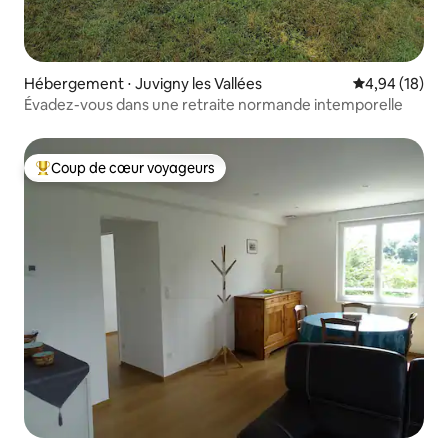
Hébergement ⋅ Juvigny les Vallées
Évaluation mo
4,94 (18)
Évadez-vous dans une retraite normande intemporelle
Coup de cœur voyageurs
Coups de cœur voyageurs les plus appréciés