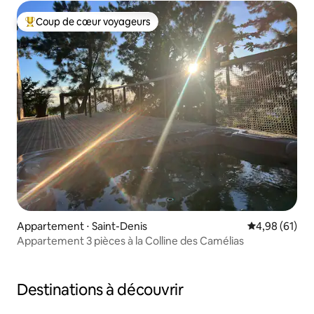
Coup de cœur voyageurs
Coups de cœur voyageurs les plus appréciés
Appartement ⋅ Saint-Denis
Évaluation mo
4,98 (61)
Appartement 3 pièces à la Colline des Camélias
Destinations à découvrir