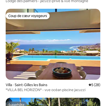
Lodge des palmiers - jacuzzi privé & vue montagne
Coup de cœur voyageurs
Coup de cœur voyageurs
Villa ⋅ Saint-Gilles les Bains
Évaluation
5 (28)
*VILLA BEL HORIZON* - vue océan piscine jacuzzi
Superhôte