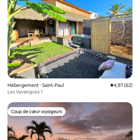
Hébergement ⋅ Saint-Paul
Évaluation mo
4,97 (62)
Les Vavangues 1
Coup de cœur voyageurs
Coup de cœur voyageurs