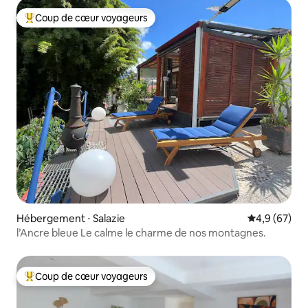
Coup de cœur voyageurs
Coups de cœur voyageurs les plus appréciés
Hébergement ⋅ Salazie
Évaluation m
4,9 (67)
l’Ancre bleue Le calme le charme de nos montagnes.
Coup de cœur voyageurs
Coups de cœur voyageurs les plus appréciés