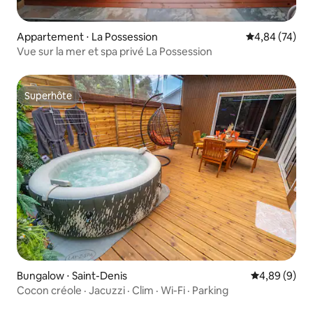
Appartement ⋅ La Possession
Évaluation mo
4,84 (74)
Vue sur la mer et spa privé La Possession
Superhôte
Superhôte
Bungalow ⋅ Saint-Denis
Évaluation m
4,89 (9)
Cocon créole · Jacuzzi · Clim · Wi-Fi · Parking