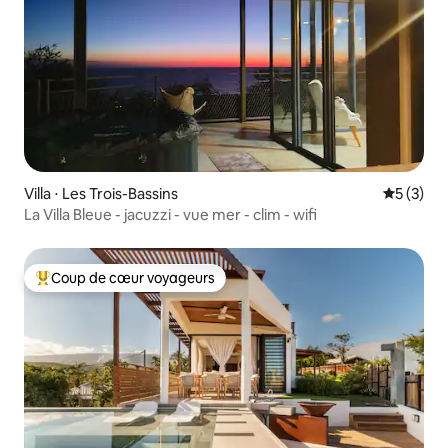
Villa ⋅ Les Trois-Bassins
Évaluatio
5 (3)
La Villa Bleue - jacuzzi - vue mer - clim - wifi
Coup de cœur voyageurs
Coups de cœur voyageurs les plus appréciés