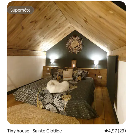
Superhôte
Superhôte
Tiny house ⋅ Sainte Clotilde
Évaluation mo
4,97 (29)