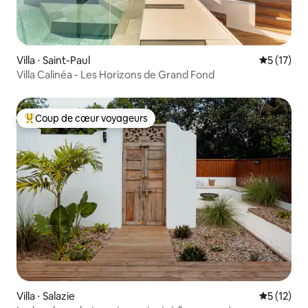
Villa ⋅ Saint-Paul
Évaluation
5 (17)
Villa Calinéa - Les Horizons de Grand Fond
Coup de cœur voyageurs
Coups de cœur voyageurs les plus appréciés
Villa ⋅ Salazie
Évaluation
5 (12)