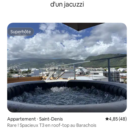
d'un jacuzzi
Superhôte
Superhôte
Appartement ⋅ Saint-Denis
Évaluation mo
4,85 (48)
Rare ! Spacieux T3 en roof-top au Barachois