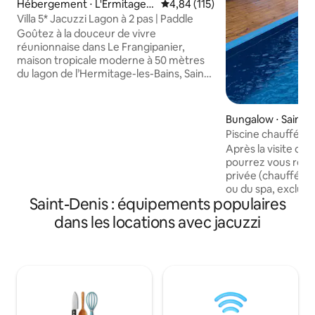
Hébergement ⋅ L'Ermitage-
Évaluation moyenne sur la base 
4,84 (115)
Les-Bains
Villa 5* Jacuzzi Lagon à 2 pas | Paddle
Goûtez à la douceur de vivre
réunionnaise dans Le Frangipanier,
maison tropicale moderne à 50 mètres
du lagon de l’Hermitage-les-Bains, Saint-
Gilles. Cette villa de 3 chambres, parfaite
pour un séjour en famille jusqu'à 7
personnes, vous offre : Jardin privatif
Bungalow ⋅ Saint-
avec jacuzzi haut de gamme et
Piscine chauffée, 
barbecue. Confort 5 étoiles,
Hibiscus
Après la visite de n
environnement calme, proche plage et
pourrez vous relax
commerces. Emplacement privilégié sur
privée (chauffée 
la côte ouest, la plus ensoleillée de La
ou du spa, exclus
Réunion. Idéal pour profiter du lagon et
Saint-Denis : équipements populaires
logement. Idéal p
explorer l’île !
nature, le bungalow Hibiscus est à 3
dans les locations avec jacuzzi
d'altitude avec vu
baie de Saint-Leu,
minutes du lagon e
apprécierez l’accè
Tamarins, l'axe rou
l'ouest de la Réun
est réservé pour l