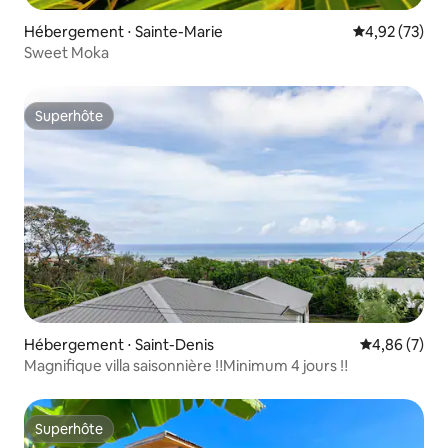
Hébergement ⋅ Sainte-Marie
Évaluation mo
4,92 (73)
Sweet Moka
Superhôte
Superhôte
Hébergement ⋅ Saint-Denis
Évaluation m
4,86 (7)
Magnifique villa saisonnière ‼️Minimum 4 jours ‼️
Superhôte
Superhôte