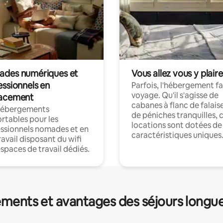
des numériques et
Vous allez vous y plaire
essionnels en
Parfois, l'hébergement fai
voyage. Qu'il s'agisse de
acement
cabanes à flanc de falais
hébergements
de péniches tranquilles, 
rtables pour les
locations sont dotées de
ssionnels nomades et en
caractéristiques uniques
ravail disposant du wifi
espaces de travail dédiés.
ments et avantages des séjours longu