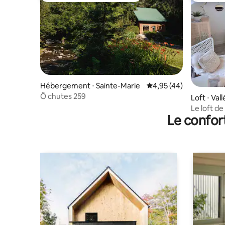
Hébergement ⋅ Sainte-Marie
Évaluation moyenne sur
4,95 (44)
Ô chutes 259
Loft ⋅ Val
Le loft de
Le confor