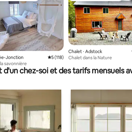
 la base de 44 commentaires : 4,95 sur 5
Chalet ⋅ Adstock
lée-Jonction
Évaluation moyenne sur la base de 118 co
5 (118)
Chalet dans la Nature
 la savonnière
t d'un chez-soi et des tarifs mensuels 