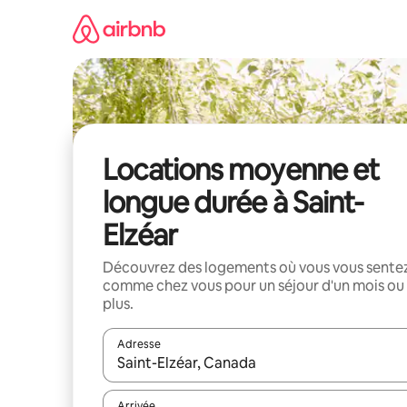
Aller
directement
au
contenu
Locations moyenne et
longue durée à Saint-
Elzéar
Découvrez des logements où vous vous sente
comme chez vous pour un séjour d'un mois ou
plus.
Adresse
Lorsque les résultats s'affichent, utilisez les flèc
Arrivée