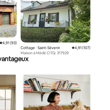
Évaluation moyenne sur la base de 93 commentaires : 4,91 sur 5
4,91 (93)
mmentaires : 5 sur 5
Cottage ⋅ Saint-Séverin
Évaluation moyenne sur
4,91 (107)
Maison à Médé CITQ: 317929
avantageux