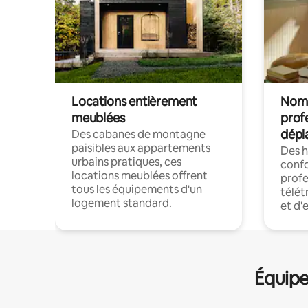
Locations entièrement
Noma
meublées
prof
dépl
Des cabanes de montagne
paisibles aux appartements
Des 
urbains pratiques, ces
confo
locations meublées offrent
profe
tous les équipements d'un
télét
logement standard.
et d'
Équipe