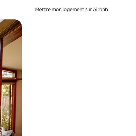
Mettre mon logement sur Airbnb
sant glisser.