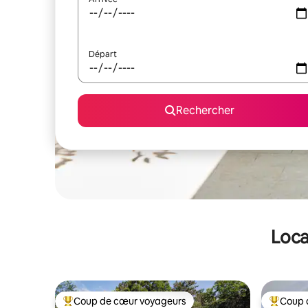
Départ
Rechercher
Loca
Coup de cœur voyageurs
Coup 
Coups de cœur voyageurs les plus appréciés
Coups de