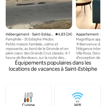
Hébergement ⋅ Saint-Estèph
Évaluation moyenne sur la base
4,83 (24)
Appartement ⋅ Bl
e
Pamphilie - St Estèphe Médoc
Magnifique appart
citadelle
Petite maison familiale, calme et
🥂Bienvenue dans 
reposante, au bord de la Gironde et en
l’élégance intempo
plein cœur des Grands Crus classés. A 1
Villa Rosa. Découvrez un appartement
heure de Bordeaux, sur la route des
d’exception de 70
Équipements populaires dans les
Châteaux, à 40 minutes des plages
pour offrir une exp
médocaines ainsi qu'à 1 heure de la
luxueuse, chaleur
locations de vacances à Saint-Estèphe
Pointe de Grave vous pourrez découvrir
Niché au sein de la
les différentes facettes de notre Médoc.
Rosa, Millésimes al
Vous pourrez profiter d'une terrasse
contemporaine et 
exposée plein sud, vue sur la Gironde. Le
gamme. Les deux chambres élégantes,
salon dispose d'un canapé convertible (2
les salles d’eau m
couchages supplémentaires)
vie soigneuseme
Draps/serviettes de bain inclus Nous
composent un cadr
vous attendons :)
séjour à quatre, au
Cuisine
Wifi