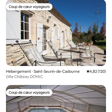
Coup de cœur voyageurs
Coup de cœur voyageurs
Hébergement ⋅ Saint-Seurin-de-Cadourne
Évaluation moy
4,82 (120)
Gîte Château DOYAC
Coup de cœur voyageurs
Coup de cœur voyageurs