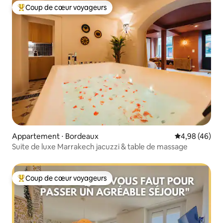
Coup de cœur voyageurs
Coups de cœur voyageurs les plus appréciés
Appartement ⋅ Bordeaux
Évaluation mo
4,98 (46)
Suite de luxe Marrakech jacuzzi & table de massage
Coup de cœur voyageurs
Coups de cœur voyageurs les plus appréciés