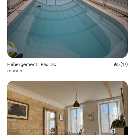
Hébergement ⋅ Pauillac
Évaluation
5 (17)
maison