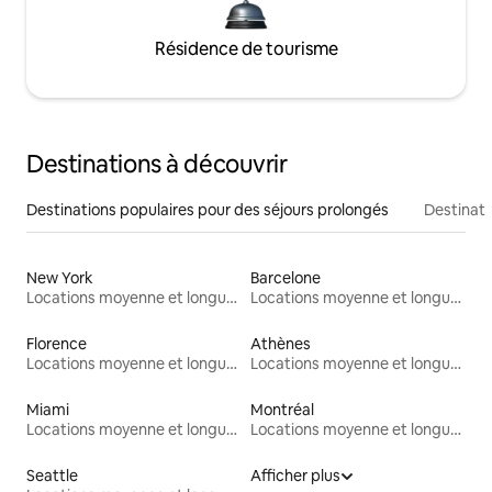
Résidence de tourisme
Destinations à découvrir
Destinations populaires pour des séjours prolongés
Destinati
New York
Barcelone
Locations moyenne et longue durée
Locations moyenne et longue durée
Florence
Athènes
Locations moyenne et longue durée
Locations moyenne et longue durée
Miami
Montréal
Locations moyenne et longue durée
Locations moyenne et longue durée
Seattle
Afficher plus