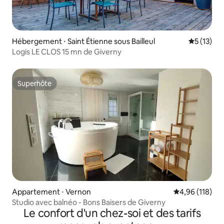
Hébergement ⋅ Saint Étienne sous Bailleul
Évaluation
5 (13)
Logis LE CLOS 15 mn de Giverny
Superhôte
Superhôte
Appartement ⋅ Vernon
Évaluation moy
4,96 (118)
Studio avec balnéo - Bons Baisers de Giverny
Le confort d'un chez-soi et des tarifs