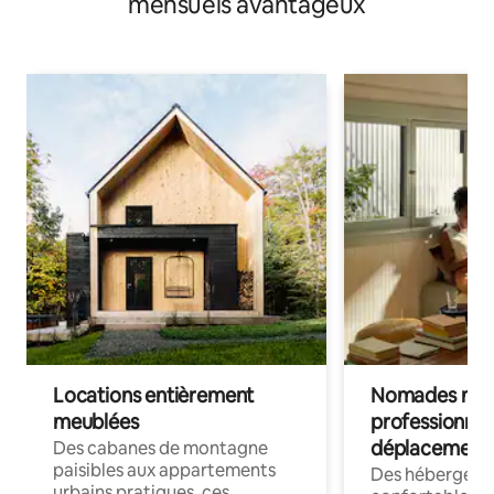
mensuels avantageux
Locations entièrement
Nomades num
meublées
professionnel
déplacement
Des cabanes de montagne
paisibles aux appartements
Des hébergem
urbains pratiques, ces