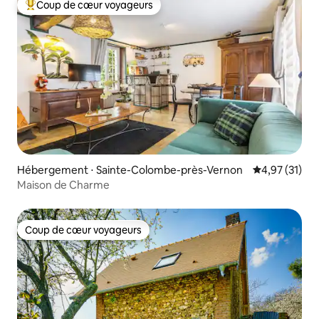
Coup de cœur voyageurs
Coups de cœur voyageurs les plus appréciés
Hébergement ⋅ Sainte-Colombe-près-Vernon
Évaluation mo
4,97 (31)
Maison de Charme
Coup de cœur voyageurs
Coup de cœur voyageurs