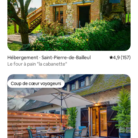
Hébergement ⋅ Saint-Pierre-de-Bailleul
Évaluation mo
4,9 (157)
Le four à pain "la cabanette"
Coup de cœur voyageurs
Coup de cœur voyageurs