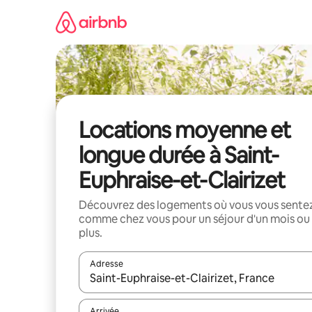
Aller
directement
au
contenu
Locations moyenne et
longue durée à Saint-
Euphraise-et-Clairizet
Découvrez des logements où vous vous sente
comme chez vous pour un séjour d'un mois ou
plus.
Adresse
Lorsque les résultats s'affichent, utilisez les flèc
Arrivée