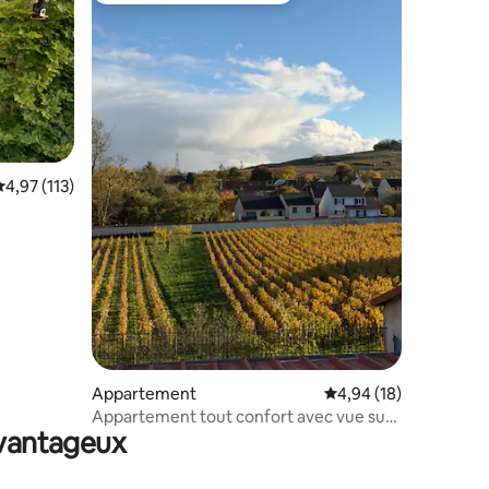
valuation moyenne sur la base de 113 commentaires : 4,97 sur 5
4,97 (113)
ntaires : 4,94 sur 5
Appartement
Évaluation moyenne su
4,94 (18)
Appartement tout confort avec vue sur
avantageux
vignes