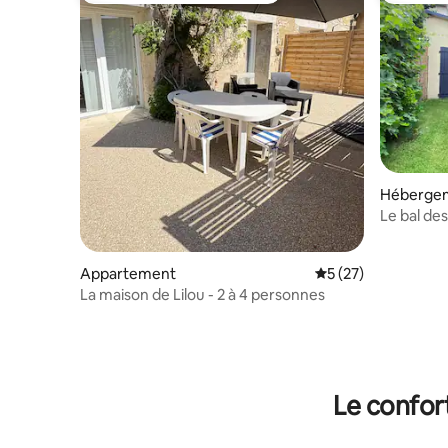
Héberge
Le bal des
Appartement
Évaluation moyenne
5 (27)
La maison de Lilou - 2 à 4 personnes
Le confor