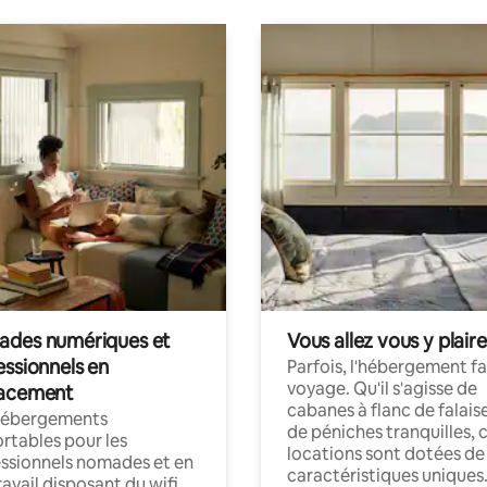
des numériques et
Vous allez vous y plaire
essionnels en
Parfois, l'hébergement fai
voyage. Qu'il s'agisse de
acement
cabanes à flanc de falais
hébergements
de péniches tranquilles, 
rtables pour les
locations sont dotées de
ssionnels nomades et en
caractéristiques uniques
ravail disposant du wifi