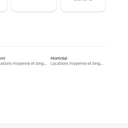
ami
Montréal
Locations moyenne et longue durée
Locations moyenne et longue durée