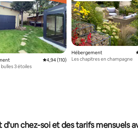
Hébergement
É
Les chapitres en champagne
ment
Évaluation moyenne sur la base de 110 comme
4,94 (110)
 bulles 3 étoiles
 sur la base de 27 commentaires : 5 sur 5
t d'un chez-soi et des tarifs mensuels 