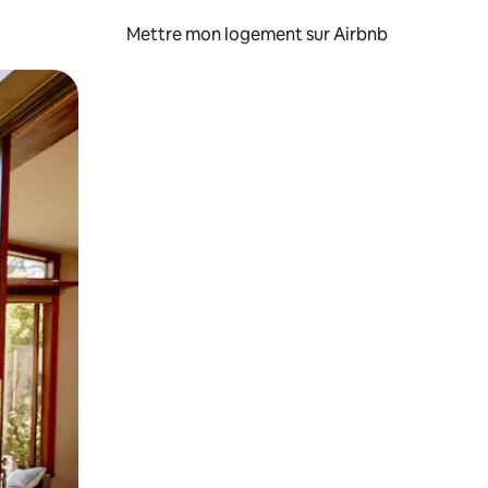
Mettre mon logement sur Airbnb
sant glisser.