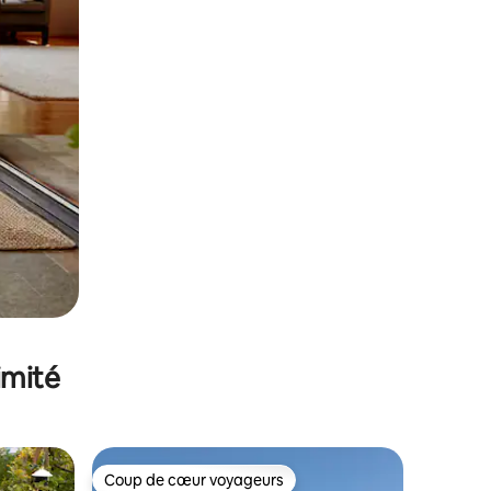
imité
Coup de cœur voyageurs
lus appréciés
Coup de cœur voyageurs