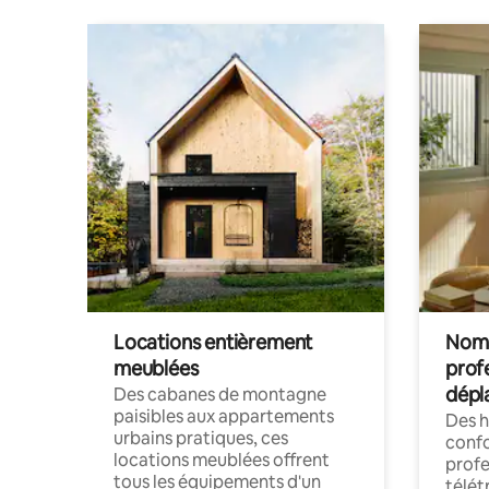
Locations entièrement
Noma
meublées
prof
dépl
Des cabanes de montagne
paisibles aux appartements
Des 
urbains pratiques, ces
confo
locations meublées offrent
profe
tous les équipements d'un
télét