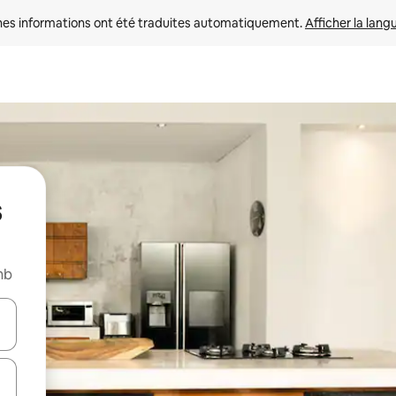
nes informations ont été traduites automatiquement. 
Afficher la lang
s
nb
hes vers le haut et vers le bas pour les parcourir ou en appuyant et en fai