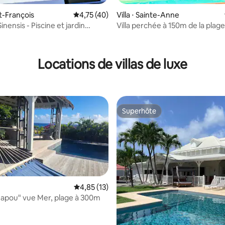
nt-François
Évaluation moyenne sur la base de 40 comme
4,75 (40)
Villa ⋅ Sainte-Anne
Sinensis - Piscine et jardin
Villa perchée à 150m de la plage
privee
r la base de 32 commentaires : 4,97 sur 5
Locations de villas de luxe
Superhôte
Superhôte
Évaluation moyenne sur la base de 13 comme
4,85 (13)
 Mapou" vue Mer, plage à 300m
 sur la base de 13 commentaires : 5 sur 5