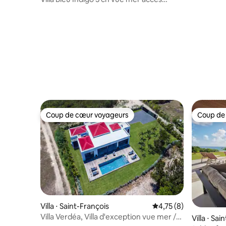
plages 5*
Coup de cœur voyageurs
Coup de
Coup de cœur voyageurs
Coup de
Villa ⋅ Saint-François
Évaluation moyenne s
4,75 (8)
Villa Verdéa, Villa d'exception vue mer /
Villa ⋅ Sai