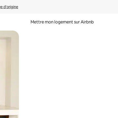
ue d'origine
Mettre mon logement sur Airbnb
sant glisser.