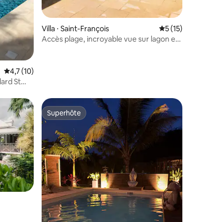
Villa ⋅ Saint-François
Évaluation moyenne
5 (15)
Accès plage, incroyable vue sur lagon et
océan
Évaluation moyenne sur la base de 10 commentaires : 4,7 sur 5
4,7 (10)
lard St
Superhôte
Superhôte
mmentaires : 5 sur 5