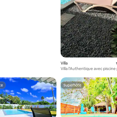
Villa
Villa l'Authentique avec piscine
jardin
te
Superhôte
te
Superhôte