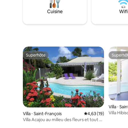
vis. Une douche extérieur. 1 salle d'eau et
sel et d'u
un WC à part
pong.
Cuisine
Wifi
Superhôte
Superhô
Superhôte
Superhô
Villa ⋅ Sa
Villa Hibi
Villa ⋅ Saint-François
Évaluation moyenne su
4,63 (19)
Villa Acajou au milieu des fleurs et tout au
calme