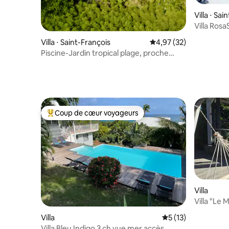
Villa ⋅ Sai
Villa Rosa
privatif
Villa ⋅ Saint-François
Évaluation moyenne su
4,97 (32)
Piscine-Jardin tropical plage, proche
centre ville
Coup de cœur voyageurs
Coups de cœur voyageurs les plus appréciés
Villa
Villa "Le
Villa
Évaluation moyenne
5 (13)
Villa Bleu Indigo 3 ch vue mer accès