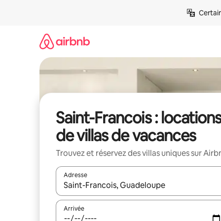
Aller
Certai
directement
au
contenu
Saint-Francois : location
de villas de vacances
Trouvez et réservez des villas uniques sur Airb
Adresse
Lorsque les résultats s'affichent, utilisez les flèc
Arrivée