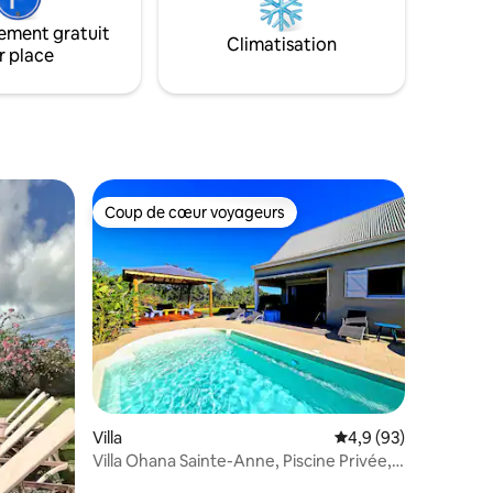
 grands.
punch, bains de soleil, barbecue, et à 2
ement gratuit
minutes du centre ville et des plages.
Climatisation
r place
Coup de cœur voyageurs
Coup de cœur voyageurs
mmentaires : 5 sur 5
Villa
Évaluation moyenne s
4,9 (93)
Villa Ohana Sainte-Anne, Piscine Privée,
5mn Plage