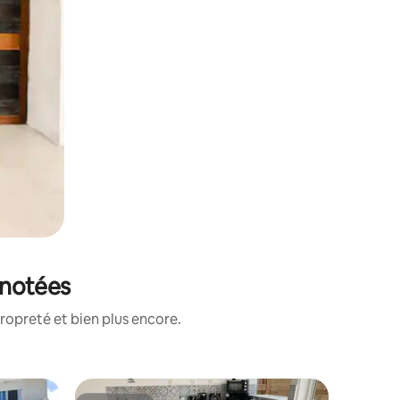
x notées
ropreté et bien plus encore.
Villa ⋅ Sa