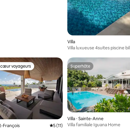
Villa
Villa luxueuse 4suites piscine bil
François
 cœur voyageurs
Superhôte
 cœur voyageurs
Superhôte
ur la base de 8 commentaires : 4,75 sur 5
Villa ⋅ Sainte-Anne
Villa familiale Iguana Home
nt-François
Évaluation moyenne sur la base de 11 co
5 (11)