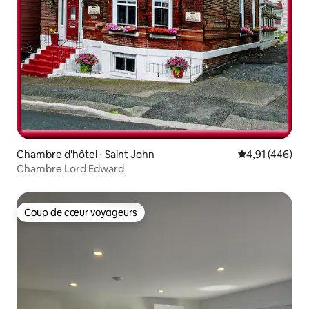
Chambre d'hôtel ⋅ Saint John
Évaluation moy
4,91 (446)
Chambre Lord Edward
Coup de cœur voyageurs
Coup de cœur voyageurs