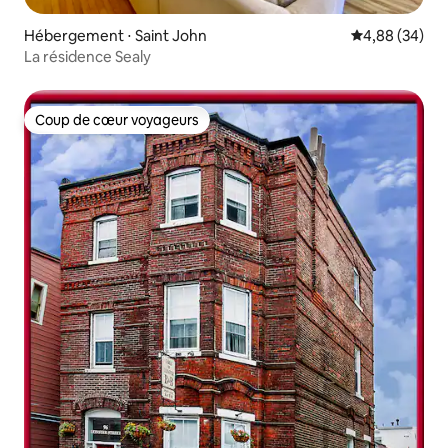
Hébergement ⋅ Saint John
Évaluation mo
4,88 (34)
La résidence Sealy
Coup de cœur voyageurs
Coup de cœur voyageurs