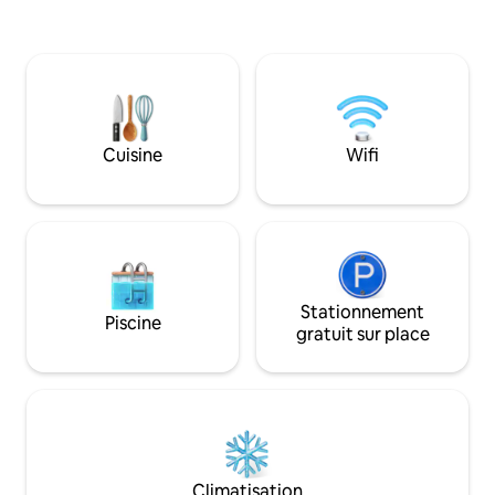
sentier pédestre l
par des moustiquaires. Détendez-vous
dans le jacuzzi, réchauffez-vous dans le
sauna ou près de la cheminée, et
rafraîchissez-vous grâce au bassin d'eau
froide et à la douche extérieure. Chaque
chambre dispose d'un lit King Size pour
un séjour reposant. Surveillez
Cuisine
Wifi
attentivement nos visiteurs, le renard et
la chouette. Nous avons hâte de vous
recevoir.
Stationnement
Piscine
gratuit sur place
Climatisation