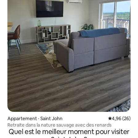
Appartement ⋅ Saint John
Évaluation mo
4,96 (26)
Retraite dans la nature sauvage avec des renards
Quel est le meilleur moment pour visiter