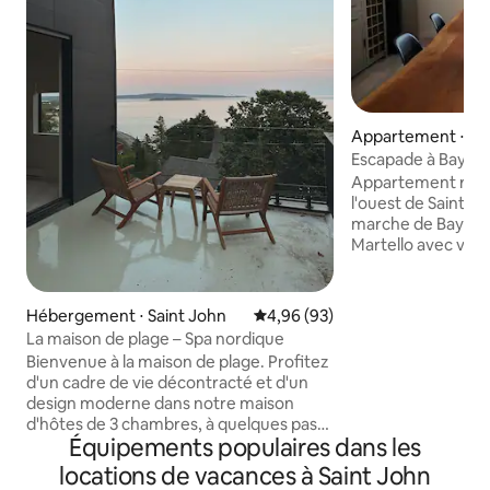
Appartement ⋅ Sai
Escapade à Baysh
Appartement réc
l'ouest de Saint-J
marche de Bayshor
Martello avec vue 
quelques minutes 
de Digby-Saint Joh
Irving et du centre
Hébergement ⋅ Saint John
Évaluation moyenne sur la base
4,96 (93)
restaurants, pubs,
La maison de plage – Spa nordique
marché historique 
Bienvenue à la maison de plage. Profitez
un foyer électriqu
d'un cadre de vie décontracté et d'un
et un bar à petit-d
design moderne dans notre maison
roulant et de l'é
d'hôtes de 3 chambres, à quelques pas
gymnastique léger,
Équipements populaires dans les
de certaines de nos plages préférées du
de salle de bain c
Nouveau-Brunswick. Dînez en plein air
locations de vacances à Saint John
trouve à quelques
ou détendez-vous dans le patio protégé