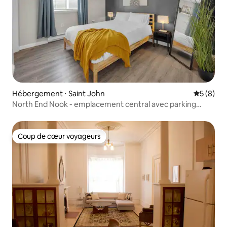
Hébergement ⋅ Saint John
Évaluatio
5 (8)
North End Nook - emplacement central avec parking
gratuit
Coup de cœur voyageurs
Coup de cœur voyageurs