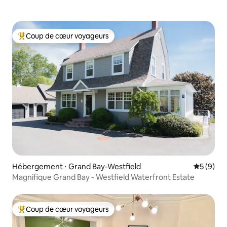
Coup de cœur voyageurs
Coups de cœur voyageurs les plus appréciés
Hébergement ⋅ Grand Bay-Westfield
Évaluatio
5 (9)
Magnifique Grand Bay - Westfield Waterfront Estate
Coup de cœur voyageurs
Coups de cœur voyageurs les plus appréciés