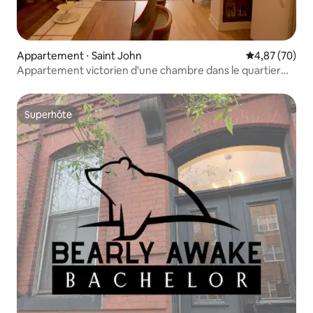
Appartement ⋅ Saint John
Évaluation mo
4,87 (70)
Appartement victorien d'une chambre dans le quartier
Uptown de Saint-Jean
Superhôte
Superhôte