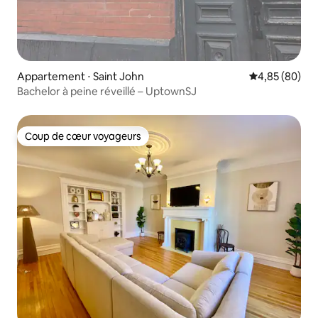
Appartement ⋅ Saint John
Évaluation mo
4,85 (80)
Bachelor à peine réveillé – UptownSJ
Coup de cœur voyageurs
Coup de cœur voyageurs