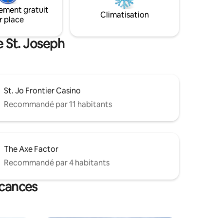
 pris le
emplacement et ses détails bien pensés
ement gratuit
 non
Climatisation
qui améliorent votre expérience.
r place
le, mais
e tous les
e St. Joseph
St. Jo Frontier Casino
Recommandé par 11 habitants
The Axe Factor
Recommandé par 4 habitants
acances