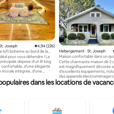
la base de 485 commentaires : 4,93 sur 5
St. Joseph
Évaluation moyenne sur la base de 226 commen
4,94 (226)
Hébergement ⋅ St. Joseph
 loft bohème au bord de la
Jacuzzi • Balcon
Maison confortable dans un qua
idéal pour vous détendre ! La
idéal
incipale dispose d'un lit king
Cette charmante maison de 2
onfortable, d'une élégante
est magnifiquement décorée 
murale intégrée, d'une
d'excellents équipements, no
confortable, ainsi que d'un
des appareils électroménagers
pulaires dans les locations de vacanc
 de la rivière. Le Loft est
gamme, un mobilier bien amén
r les amateurs de style bohème,
est équipée d'une connexion Wi
 size avec suffisamment
débit. Il est situé dans un excel
our s'étirer pour le yoga ainsi
quartier qui est proche tout en
con privé pour nid de corbeau !
accès inter-États facile, mais au
lits jumeaux) se trouve dans une
distance de marche d'un salon 
bibliothèque réaménagée.
pub de quartier. Vous allez ado