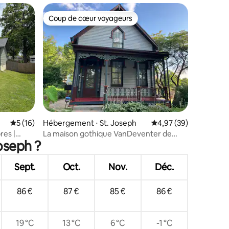
Coup de cœur voyageurs
lus appréciés
Coup de cœur voyageurs
mmentaires : 5 sur 5
Évaluation moyenne sur la base de 16 commentaires : 5 sur 5
5 (16)
Hébergement ⋅ St. Joseph
Évaluation moyenne su
4,97 (39)
res |
La maison gothique VanDeventer de
oseph ?
1867
Sept.
Oct.
Nov.
Déc.
86 €
87 €
85 €
86 €
19 °C
13 °C
6 °C
-1 °C