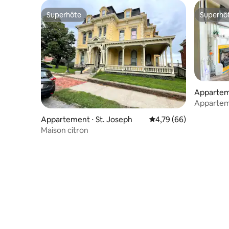
Superhôte
Superhô
Superhôte
Superhô
Apparteme
Apparteme
télétravai
Appartement ⋅ St. Joseph
Évaluation moyenne sur
4,79 (66)
Maison citron