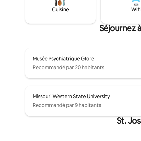
Plongez da
si vous avez simplement besoin d'un lieu
sur le coucher 
Cuisine
Wifi
de retraite pour couples, ce lieu
complète vou
historique unique est un incontournable !
dressing/m
Séjournez à
Musée Psychiatrique Glore
Recommandé par 20 habitants
Missouri Western State University
Recommandé par 9 habitants
St. Jo