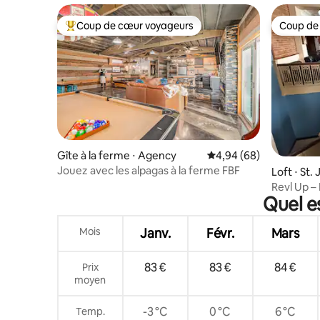
Coup de cœur voyageurs
Coup de
Coups de cœur voyageurs les plus appréciés
Coup de
Gîte à la ferme ⋅ Agency
Évaluation moyenne sur
4,94 (68)
Jouez avec les alpagas à la ferme FBF
Loft ⋅ St.
Revl Up –
Quel e
centre-vil
Mois
Janv.
Févr.
Mars
83 €
83 €
84 €
Prix
moyen
-3 °C
0 °C
6 °C
Temp.