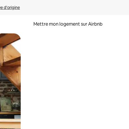
ue d'origine
Mettre mon logement sur Airbnb
sant glisser.