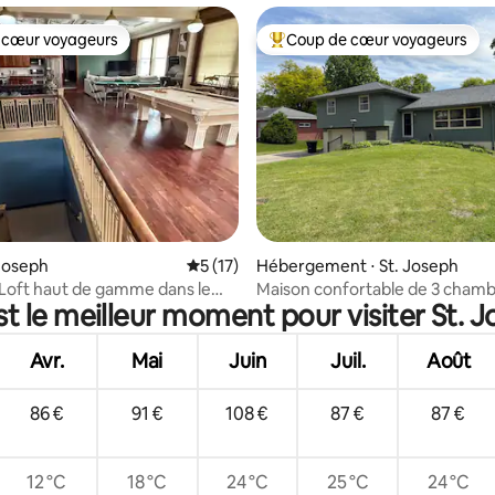
 cœur voyageurs
Coup de cœur voyageurs
 cœur voyageurs
Coups de cœur voyageurs les p
 la base de 68 commentaires : 4,94 sur 5
 Joseph
Évaluation moyenne sur la base de 17 co
5 (17)
Hébergement ⋅ St. Joseph
 Loft haut de gamme dans le
Maison confortable de 3 chamb
st le meilleur moment pour visiter St. J
le de St. Joe
Quartier calme et pratique
Avr.
Mai
Juin
Juil.
Août
86 €
91 €
108 €
87 €
87 €
12 °C
18 °C
24 °C
25 °C
24 °C