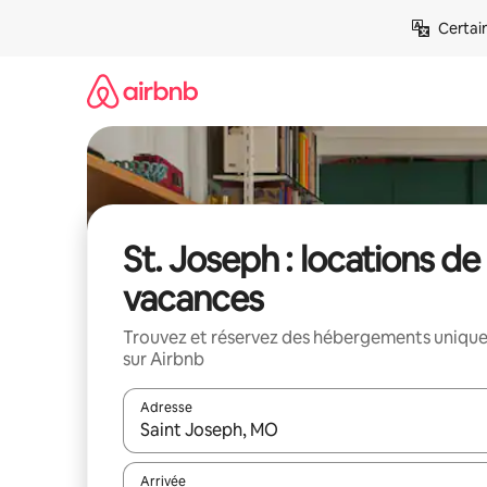
Aller
Certai
directement
au
contenu
St. Joseph : locations de
vacances
Trouvez et réservez des hébergements uniqu
sur Airbnb
Adresse
Lorsque les résultats s'affichent, utilisez les flèc
Arrivée