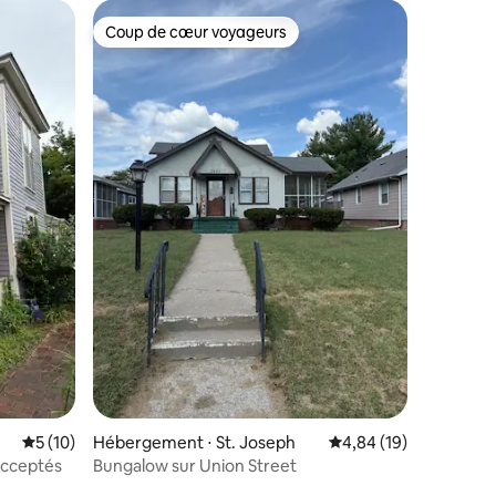
Coup de cœur voyageurs
Coup de cœur voyageurs
taires : 4,84 sur 5
Évaluation moyenne sur la base de 10 commentaires : 5 sur 5
5 (10)
Hébergement ⋅ St. Joseph
Évaluation moyenne su
4,84 (19)
acceptés
Bungalow sur Union Street