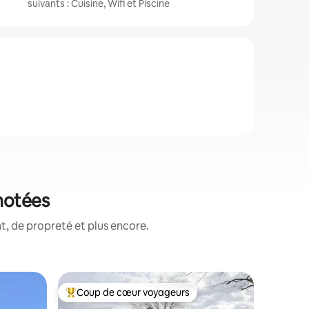
suivants : Cuisine, Wifi et Piscine
 notées
, de propreté et plus encore.
Appartem
Coup de cœur voyageurs
Coup de
Coups de cœur voyageurs les plus appréciés
Coup de
Loft C da