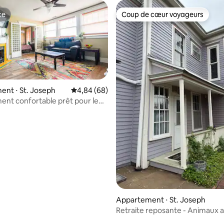
te
Coup de cœur voyageurs
te
Coup de cœur voyageurs
nt ⋅ St. Joseph
Évaluation moyenne sur la base de 68 commen
4,84 (68)
nt confortable prêt pour le
l près du centre-ville
 la base de 66 commentaires : 4,79 sur 5
Appartement ⋅ St. Joseph
Retraite reposante - Animaux 