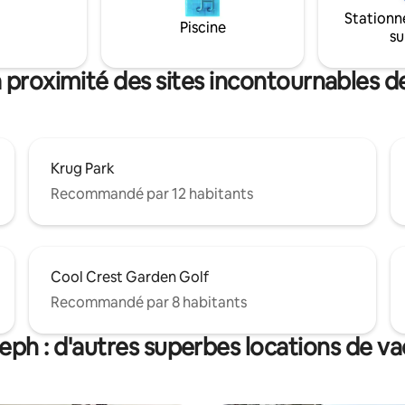
ns le jacuzzi à jets avec vue
séjour chez nous, car nous avons
Stationn
du soleil ! Une cuisine
temps de nous assurer qu'il est
Piscine
su
s attend ! Un grand
seulement propre et confortab
aquillage privé est un favori !
que vous disposez également d
équipements de la maison.
 proximité des sites incontournables d
Krug Park
Recommandé par 12 habitants
Cool Crest Garden Golf
Recommandé par 8 habitants
seph : d'autres superbes locations de v