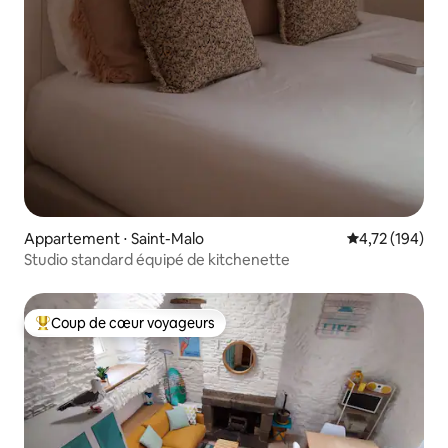
Appartement ⋅ Saint-Malo
Évaluation moy
4,72 (194)
Studio standard équipé de kitchenette
Coup de cœur voyageurs
Coups de cœur voyageurs les plus appréciés