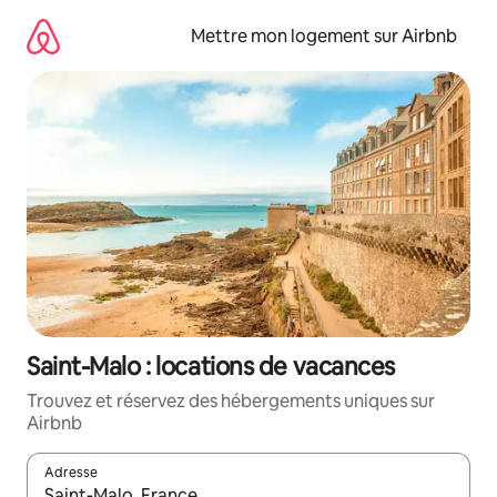
Aller
directement
Mettre mon logement sur Airbnb
au
contenu
Saint-Malo : locations de vacances
Trouvez et réservez des hébergements uniques sur
Airbnb
Adresse
Lorsque les résultats s'affichent, utilisez les flèches vers le hau