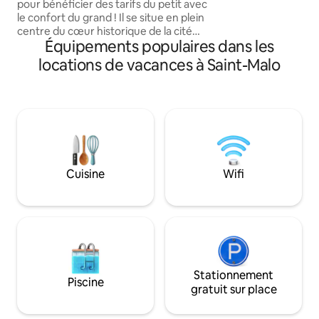
de bain, torchon.
pour bénéficier des tarifs du petit avec
le confort du grand ! Il se situe en plein
centre du cœur historique de la cité
Équipements populaires dans les
Corsaire de St Malo en retrait des
grandes rues touristiques. Proches des
locations de vacances à Saint-Malo
plages, du palais des congrès et de
l’embarcadère ferry ! A 15min à pieds de
la gare et desservie en transport en
commun. Au titre des règles Airbnb, le
ménage est à la charge des voyageurs.
Nous proposons un supplément de 17€
pour ceux qui veulent s’en décharger.
Cuisine
Wifi
Stationnement
Piscine
gratuit sur place