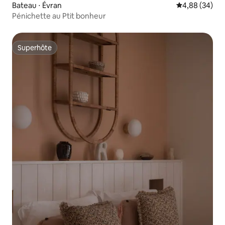
Bateau ⋅ Évran
Évaluation mo
4,88 (34)
Pénichette au Ptit bonheur
Superhôte
Superhôte