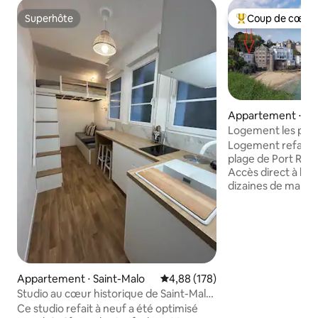
Superhôte
Coup de cœur 
Superhôte
Coups de cœur vo
Appartement ⋅ Di
Logement les pieds dans l'eau face à la
mer
Logement refait à
plage de Port Riou
Accès direct à la 
dizaines de marches. Ce logeme
70m² est équipé d
vie ouverte (salon
/cuisine) et de tr
Logement tout co
encourageons à bie
photos ainsi que la
Appartement ⋅ Saint-Malo
Évaluation moyenne sur la base 
4,88 (178)
règlement intérie
rendre compte de l
Studio au cœur historique de Saint-Malo
: drap, taie, houss
!
Ce studio refait à neuf a été optimisé