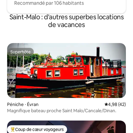
Recommandé par 106 habitants
Saint-Malo : d'autres superbes locations
de vacances
Superhôte
Superhôte
Péniche ⋅ Évran
Évaluation mo
4,98 (42)
Magnifique bateau proche Saint Malo/Cancale/Dinan.
Coup de cœur voyageurs
Coups de cœur voyageurs les plus appréciés