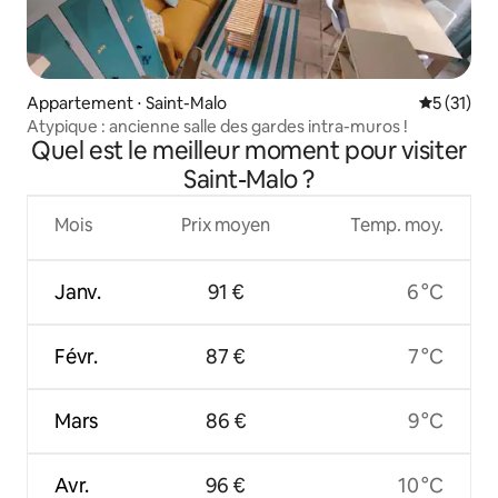
Appartement ⋅ Saint-Malo
Évaluation
5 (31)
Atypique : ancienne salle des gardes intra-muros !
Quel est le meilleur moment pour visiter
Saint-Malo ?
Mois
Prix moyen
Temp. moy.
Janv.
91 €
6 °C
Févr.
87 €
7 °C
Mars
86 €
9 °C
Avr.
96 €
10 °C