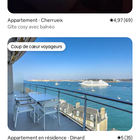
Appartement ⋅ Cherrueix
Évaluation mo
4,97 (69)
Gîte cosy avec balnéo
Coup de cœur voyageurs
Coup de cœur voyageurs
Appartement en résidence ⋅ Dinard
Évaluation
5 (35)