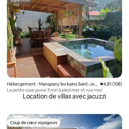
Superhôte
Superhôte
Hébergement ⋅ Manapany les bains Saint-Jos
Évaluation moy
4,81 (108)
eph
La petite case jaune 3 min à pied mer et vue mer
Location de villas avec jacuzzi
Coup de cœur voyageurs
Coup de cœur voyageurs