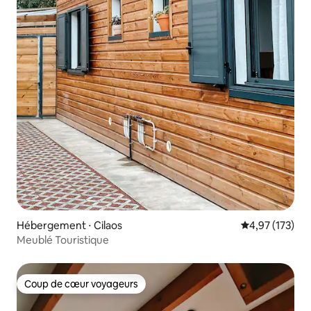
Hébergement ⋅ Cilaos
Évaluation moy
4,97 (173)
Meublé Touristique
Coup de cœur voyageurs
Coup de cœur voyageurs