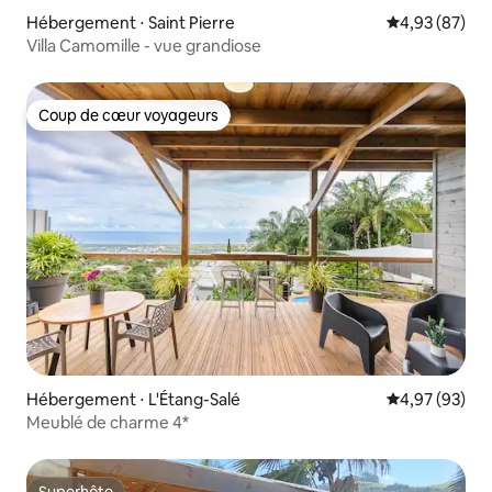
Hébergement ⋅ Saint Pierre
Évaluation mo
4,93 (87)
Villa Camomille - vue grandiose
Coup de cœur voyageurs
Coup de cœur voyageurs
Hébergement ⋅ L'Étang-Salé
Évaluation mo
4,97 (93)
Meublé de charme 4*