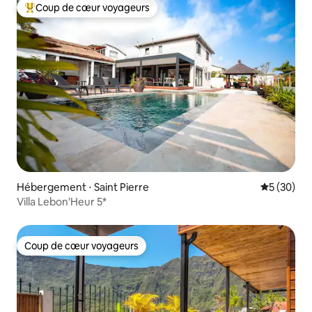
Coup de cœur voyageurs
Coups de cœur voyageurs les plus appréciés
Hébergement ⋅ Saint Pierre
Évaluation
5 (30)
Villa Lebon'Heur 5*
Coup de cœur voyageurs
Coup de cœur voyageurs