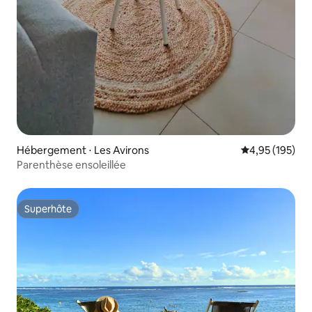
Hébergement ⋅ Les Avirons
Évaluation moy
4,95 (195)
Parenthèse ensoleillée
Superhôte
Superhôte