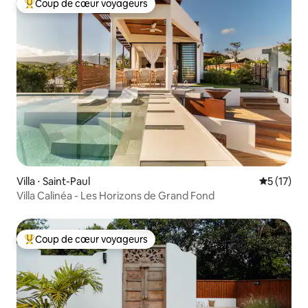
Coup de cœur voyageurs
Coups de cœur voyageurs les plus appréciés
Villa ⋅ Saint-Paul
Évaluation
5 (17)
Villa Calinéa - Les Horizons de Grand Fond
Coup de cœur voyageurs
Coups de cœur voyageurs les plus appréciés