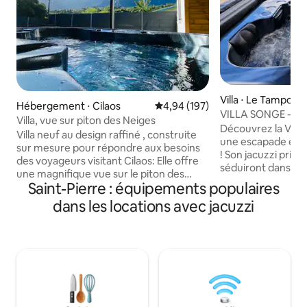
Villa ⋅ Le Tampon
Hébergement ⋅ Cilaos
Évaluation moyenne sur la base 
4,94 (197)
VILLA SONGE - Ja
Villa, vue sur piton des Neiges
Découvrez la Villa
Villa neuf au design raffiné , construite
une escapade en a
sur mesure pour répondre aux besoins
! Son jacuzzi priva
des voyageurs visitant Cilaos: Elle offre
séduiront dans un
une magnifique vue sur le piton des
Prox. du centre vi
Saint-Pierre : équipements populaires
neiges, gros morne et les 3 Salazes !
Charmant espace c
Idéalement situé : 5 minutes en voiture
dans les locations avec jacuzzi
montagne, sur la r
avant la ville, 1 minute à pied du marché
15min des plages du
u express ! Chaque chambre dispose de
pas de dispo aux 
sa douche à l'italienne Cerise sur le
souhaitez pour "SO
gâteau : elle dispose d'un jacuzzi! ( en
"FOURNAISE" à cô
extra :20€/nuit) Une cuisine équipée, un
prestations, seule 
confort exceptionnel et un accueil
Egalement sur air
chaleureux vous attends !!