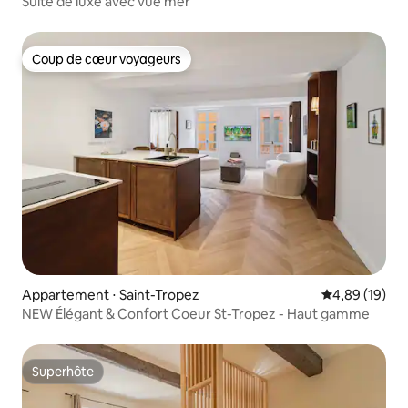
Suite de luxe avec vue mer
Coup de cœur voyageurs
Coup de cœur voyageurs
Appartement ⋅ Saint-Tropez
Évaluation mo
4,89 (19)
NEW Élégant & Confort Coeur St-Tropez - Haut gamme
Superhôte
Superhôte