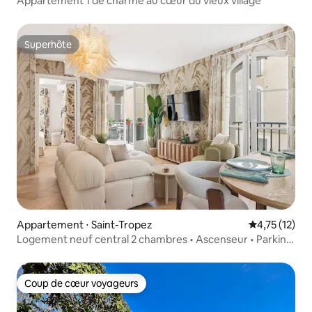
Appartement 1 de charme au cœur du vieux village
Superhôte
Superhôte
Appartement ⋅ Saint-Tropez
Évaluation mo
4,75 (12)
Logement neuf central 2 chambres • Ascenseur • Parking
• Terrasse • Rare
Coup de cœur voyageurs
Coup de cœur voyageurs