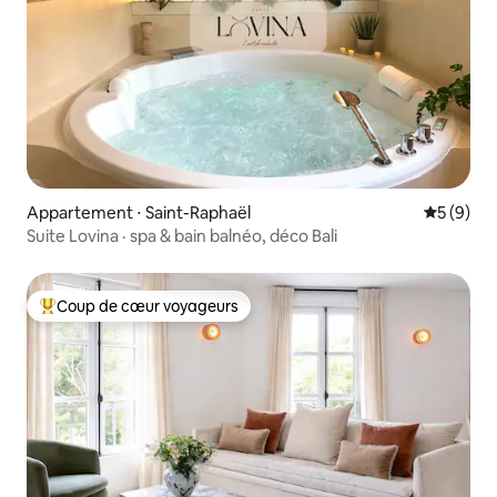
Appartement ⋅ Saint-Raphaël
Évaluatio
5 (9)
Suite Lovina · spa & bain balnéo, déco Bali
Coup de cœur voyageurs
Coups de cœur voyageurs les plus appréciés