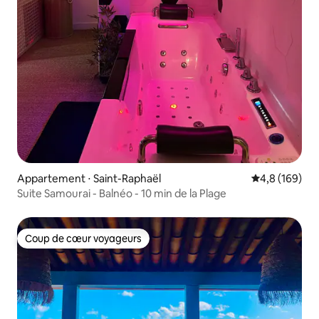
Appartement ⋅ Saint-Raphaël
Évaluation mo
4,8 (169)
Suite Samourai - Balnéo - 10 min de la Plage
Coup de cœur voyageurs
Coup de cœur voyageurs