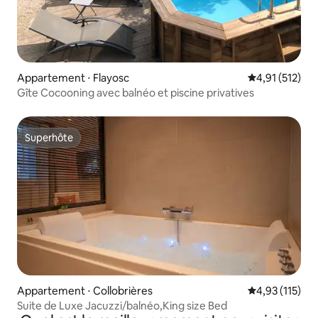
Appartement ⋅ Flayosc
Évaluation moy
4,91 (512)
Gîte Cocooning avec balnéo et piscine privatives
Superhôte
Superhôte
Appartement ⋅ Collobrières
Évaluation moy
4,93 (115)
Suite de Luxe Jacuzzi/balnéo,King size Bed