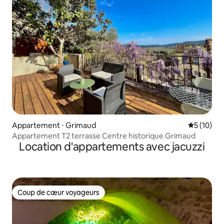
Appartement ⋅ Grimaud
Évaluation
5 (10)
Appartement T2 terrasse Centre historique Grimaud
Location d'appartements avec jacuzzi
Coup de cœur voyageurs
Coup de cœur voyageurs