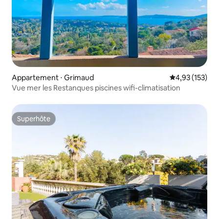
Appartement ⋅ Grimaud
Évaluation moy
4,93 (153)
Vue mer les Restanques piscines wifi-climatisation
Superhôte
Superhôte