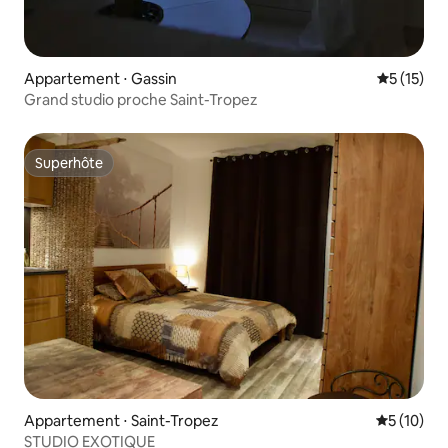
Appartement ⋅ Gassin
Évaluation
5 (15)
Grand studio proche Saint-Tropez
Superhôte
Superhôte
Appartement ⋅ Saint-Tropez
Évaluation
5 (10)
STUDIO EXOTIQUE