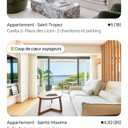
Appartement ⋅ Saint-Tropez
Évaluation
5 (18)
Casita 2- Place des Lices- 2 chambres et parking
Coup de cœur voyageurs
Coups de cœur voyageurs les plus appréciés
Appartement ⋅ Sainte-Maxime
Évaluation mo
4,92 (85)