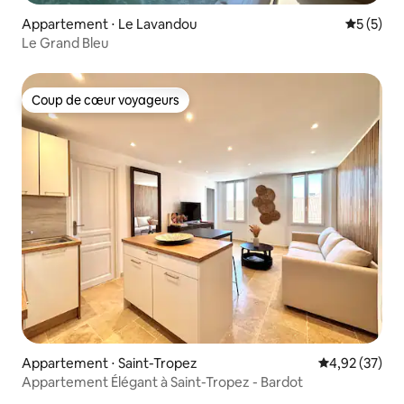
Appartement ⋅ Le Lavandou
Évaluatio
5 (5)
Le Grand Bleu
Coup de cœur voyageurs
Coup de cœur voyageurs
Appartement ⋅ Saint-Tropez
Évaluation mo
4,92 (37)
Appartement Élégant à Saint-Tropez - Bardot