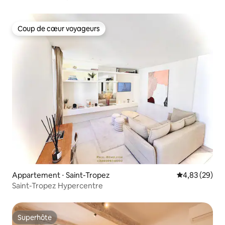
Coup de cœur voyageurs
Coup de cœur voyageurs
Appartement ⋅ Saint-Tropez
Évaluation mo
4,83 (29)
Saint-Tropez Hypercentre
Superhôte
Superhôte