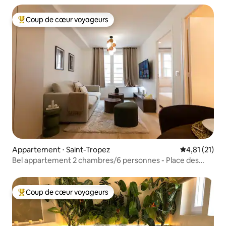
Coup de cœur voyageurs
Coups de cœur voyageurs les plus appréciés
Appartement ⋅ Saint-Tropez
Évaluation mo
4,81 (21)
Bel appartement 2 chambres/6 personnes - Place des
Lices
Coup de cœur voyageurs
Coups de cœur voyageurs les plus appréciés