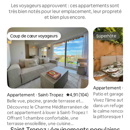
Les voyageurs approuvent : ces appartements sont
très bien notés pour leur emplacement, leur propreté
et bien plus encore.
Coup de cœur voyageurs
Superhôte
Coup de cœur voyageurs
Superhôte
Appartement ⋅ Sa
Patio et garage pr
Appartement ⋅ Saint-Tropez
Évaluation moyenne sur la base 
4,91 (104)
Tropez
Vivez l’âme authe
Belle vue, piscine, grande terrasse et
dans un refuge au
parking
Découvrez le Charme Méditerranéen de
le calme rencontre
cet appartement à louer à Saint-Tropez !
la pittoresque Pla
Offrant 1 chambre confortable, une
appartement est u
terrasse ensoleillée, une cuisine
seulement 3 minut
Saint-Tropez : équipements populaires
moderne entièrement équipée et une