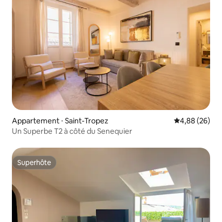
Appartement ⋅ Saint-Tropez
Évaluation mo
4,88 (26)
Un Superbe T2 à côté du Senequier
Superhôte
Superhôte