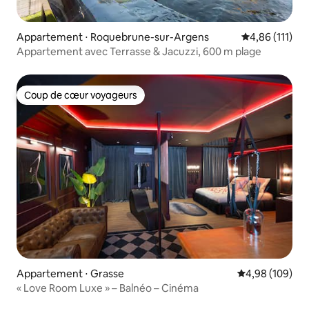
Appartement ⋅ Roquebrune-sur-Argens
Évaluation moy
4,86 (111)
Appartement avec Terrasse & Jacuzzi, 600 m plage
Coup de cœur voyageurs
Coup de cœur voyageurs
Appartement ⋅ Grasse
Évaluation moy
4,98 (109)
« Love Room Luxe » – Balnéo – Cinéma