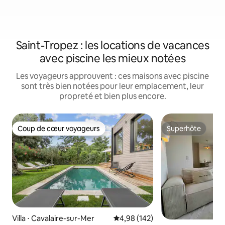
Saint-Tropez : les locations de vacances
avec piscine les mieux notées
Les voyageurs approuvent : ces maisons avec piscine
sont très bien notées pour leur emplacement, leur
propreté et bien plus encore.
Coup de cœur voyageurs
Superhôte
Coup de cœur voyageurs
Superhôte
Villa ⋅ Cavalaire-sur-Mer
Évaluation moyenne sur la base 
4,98 (142)