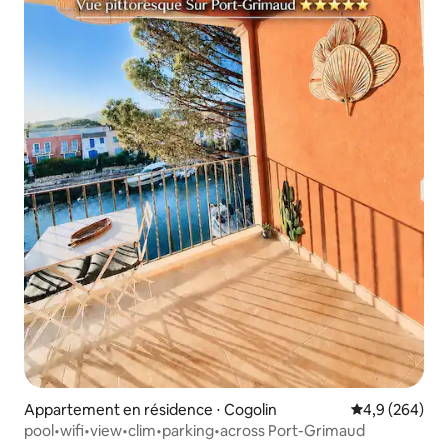
Appartement en résidence ⋅ Cogolin
Évaluation mo
4,9 (264)
pool•wifi•view•clim•parking•across Port-Grimaud