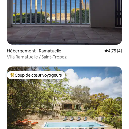
Hébergement ⋅ Ramatuelle
Évaluation m
4,75 (4)
Villa Ramatuelle / Saint-Tropez
Coup de cœur voyageurs
Coups de cœur voyageurs les plus appréciés