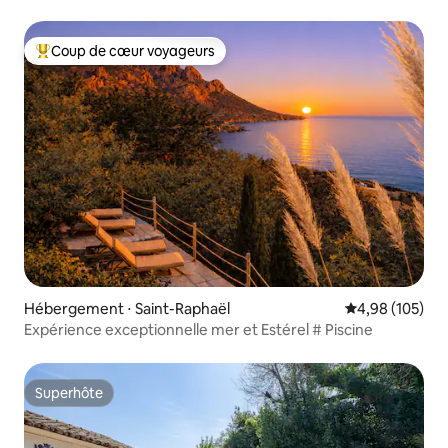
Coup de cœur voyageurs
Coups de cœur voyageurs les plus appréciés
Hébergement ⋅ Saint-Raphaël
Évaluation moy
4,98 (105)
Expérience exceptionnelle mer et Estérel # Piscine
Superhôte
Superhôte