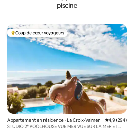
piscine
Coup de cœur voyageurs
Coups de cœur voyageurs les plus appréciés
Appartement en résidence ⋅ La Croix-Valmer
Évaluation mo
4,9 (294)
STUDIO 2* POOLHOUSE VUE MER VUE SUR LA MER ET
LINGE