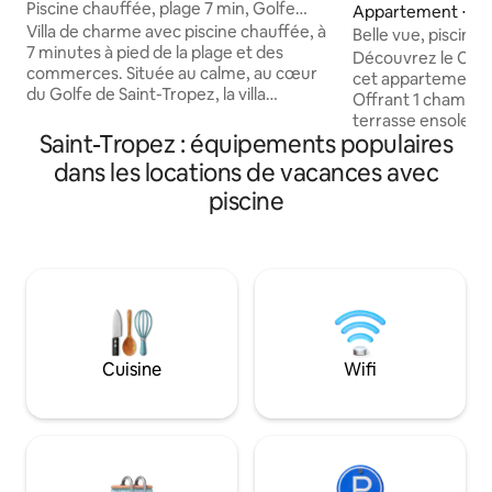
Piscine chauffée, plage 7 min, Golfe
Appartement ⋅ Sa
Saint-Tropez
Villa de charme avec piscine chauffée, à
Belle vue, piscine,
7 minutes à pied de la plage et des
parking
Découvrez le Cha
commerces. Située au calme, au cœur
cet appartement à 
du Golfe de Saint-Tropez, la villa
Offrant 1 chambre
Latemana vous invite à profiter du soleil
terrasse ensoleillé
de la Côte d’Azur en toute saison. Idéale
Saint-Tropez : équipements populaires
moderne entièrem
pour télétravailler au soleil, se retrouver
salle de bain, cet
dans les locations de vacances avec
en famille ou entre amis, la villa offre un
promet un séjour 
piscine
cadre privilégié alliant confort et
Profitez de la gra
douceur de vivre. Récemment rénovée
rafraîchir et un a
avec des matériaux de qualité et
vous. Idéalement s
climatisée, elle propose des espaces
de Saint-Tropez, v
lumineux, chaleureux et accueillants.
des commerces et rest
bénéficiez d'une p
privative.
Cuisine
Wifi