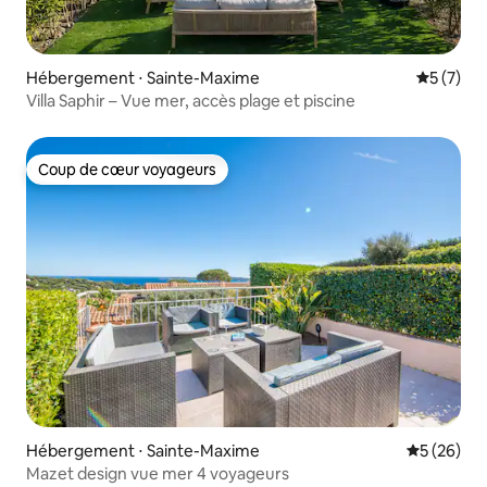
Hébergement ⋅ Sainte-Maxime
Évaluatio
5 (7)
Villa Saphir – Vue mer, accès plage et piscine
Coup de cœur voyageurs
Coup de cœur voyageurs
Hébergement ⋅ Sainte-Maxime
Évaluation
5 (26)
Mazet design vue mer 4 voyageurs