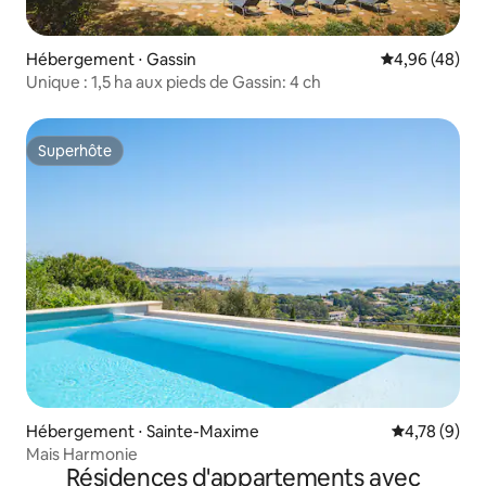
Hébergement ⋅ Gassin
Évaluation mo
4,96 (48)
Unique : 1,5 ha aux pieds de Gassin: 4 ch
Superhôte
Superhôte
Hébergement ⋅ Sainte-Maxime
Évaluation m
4,78 (9)
Mais Harmonie
Résidences d'appartements avec