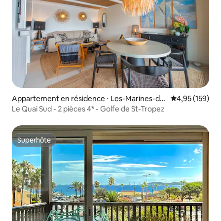
Appartement en résidence ⋅ Les-Marines-de
Évaluation moy
4,95 (159)
-Cogolin
Le Quai Sud - 2 pièces 4* - Golfe de St-Tropez
Superhôte
Superhôte