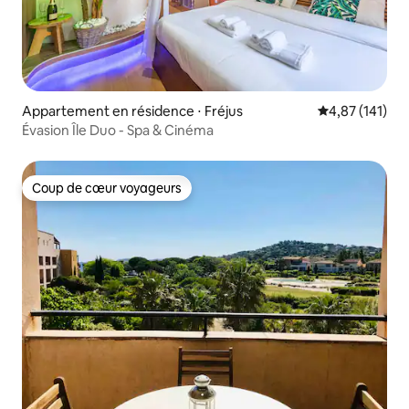
Appartement en résidence ⋅ Fréjus
Évaluation moy
4,87 (141)
Évasion Île Duo - Spa & Cinéma
Coup de cœur voyageurs
Coup de cœur voyageurs