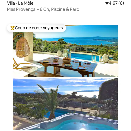
Villa ⋅ La Môle
Évaluation m
4,67 (6)
Mas Provençal - 6 Ch, Piscine & Parc
Coup de cœur voyageurs
Coups de cœur voyageurs les plus appréciés