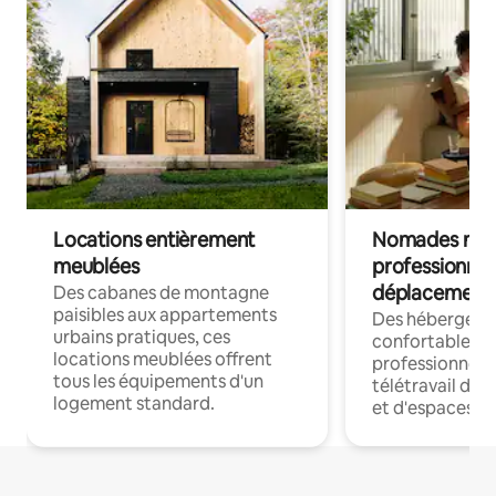
Locations entièrement
Nomades num
meublées
professionnel
déplacement
Des cabanes de montagne
paisibles aux appartements
Des hébergem
urbains pratiques, ces
confortables p
locations meublées offrent
professionnels
tous les équipements d'un
télétravail dis
logement standard.
et d'espaces de