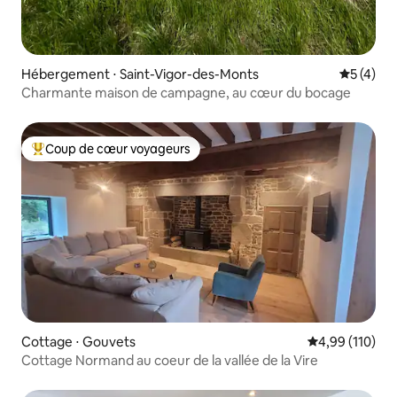
Hébergement ⋅ Saint-Vigor-des-Monts
Évaluatio
5 (4)
Charmante maison de campagne, au cœur du bocage
Coup de cœur voyageurs
Coups de cœur voyageurs les plus appréciés
Cottage ⋅ Gouvets
Évaluation moy
4,99 (110)
Cottage Normand au coeur de la vallée de la Vire