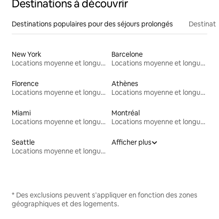
Destinations à découvrir
Destinations populaires pour des séjours prolongés
Destinati
New York
Barcelone
Locations moyenne et longue durée
Locations moyenne et longue durée
Florence
Athènes
Locations moyenne et longue durée
Locations moyenne et longue durée
Miami
Montréal
Locations moyenne et longue durée
Locations moyenne et longue durée
Seattle
Afficher plus
Locations moyenne et longue durée
* Des exclusions peuvent s'appliquer en fonction des zones
géographiques et des logements.