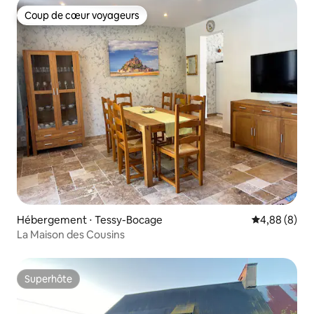
Coup de cœur voyageurs
Coup de cœur voyageurs
Hébergement ⋅ Tessy-Bocage
Évaluation m
4,88 (8)
La Maison des Cousins
Superhôte
Superhôte