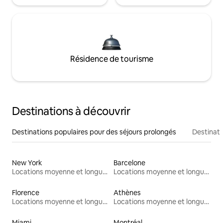
Résidence de tourisme
Destinations à découvrir
Destinations populaires pour des séjours prolongés
Destinati
New York
Barcelone
Locations moyenne et longue durée
Locations moyenne et longue durée
Florence
Athènes
Locations moyenne et longue durée
Locations moyenne et longue durée
Miami
Montréal