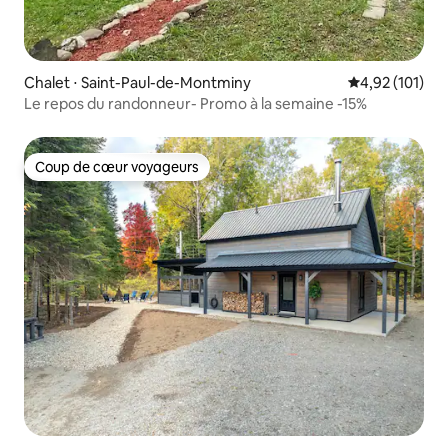
Chalet ⋅ Saint-Paul-de-Montminy
Évaluation moy
4,92 (101)
Le repos du randonneur- Promo à la semaine -15%
Coup de cœur voyageurs
Coup de cœur voyageurs