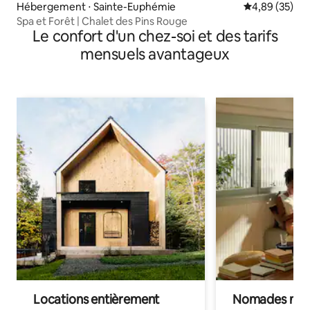
Hébergement ⋅ Sainte-Euphémie
Évaluation mo
4,89 (35)
Spa et Forêt | Chalet des Pins Rouge
Le confort d'un chez-soi et des tarifs
mensuels avantageux
Locations entièrement
Nomades num