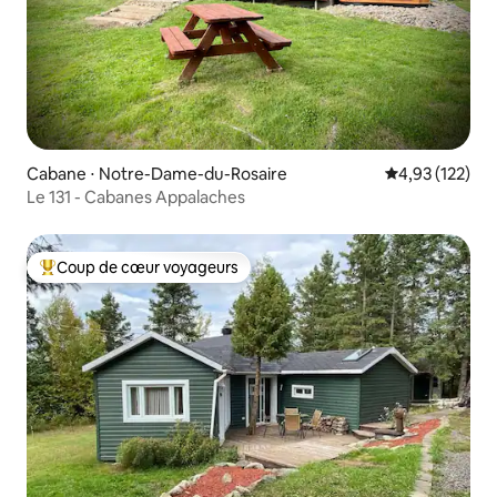
Cabane ⋅ Notre-Dame-du-Rosaire
Évaluation moy
4,93 (122)
Le 131 - Cabanes Appalaches
Coup de cœur voyageurs
Coups de cœur voyageurs les plus appréciés