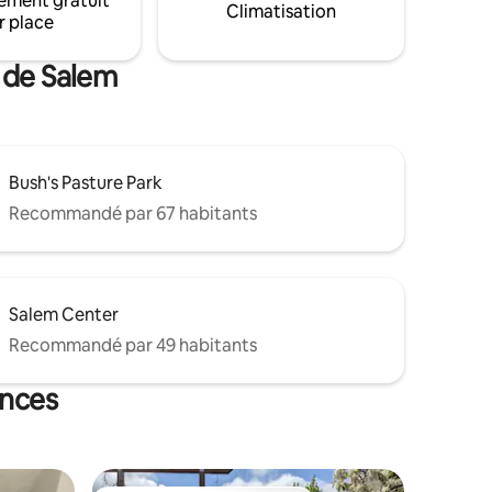
ement gratuit
en voiture de notre maison, ce qui facilite
Climatisation
ors.
r place
l'accès aux villes voisines. *Voir la note
printemps/été 2026 dans le logement*
s de Salem
Bush's Pasture Park
Recommandé par 67 habitants
Salem Center
Recommandé par 49 habitants
ances