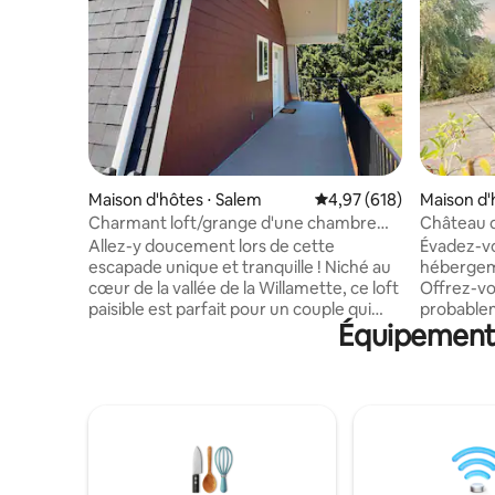
Maison d'hôtes ⋅ Salem
Évaluation moyenne sur 
4,97 (618)
Maison d'
Charmant loft/grange d'une chambre
Château de
avec jacuzzi
Willamet
Allez-y doucement lors de cette
Évadez-vo
escapade unique et tranquille ! Niché au
hébergem
cœur de la vallée de la Willamette, ce loft
Offrez-vou
paisible est parfait pour un couple qui
probablem
Équipements
cherche à se détendre et à se
expérienc
ressourcer. Profitez de nos marchés
calme et 
fermiers locaux ou d'un match de base-
vue, la na
ball au Volcanoes Stadium. Découvrez
Excellent
nos restaurants et nos vignobles locaux
anniversa
ou consultez le programme de notre
mariage a
scène musicale locale pour cet été.
dégustatio
Découvrez nos nombreuses randonnées
restaurant