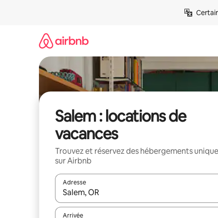
Aller
Certai
directement
au
contenu
Salem : locations de
vacances
Trouvez et réservez des hébergements uniqu
sur Airbnb
Adresse
Lorsque les résultats s'affichent, utilisez les flèc
Arrivée