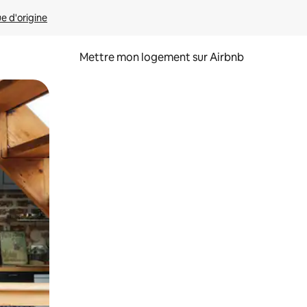
ue d'origine
Mettre mon logement sur Airbnb
sant glisser.