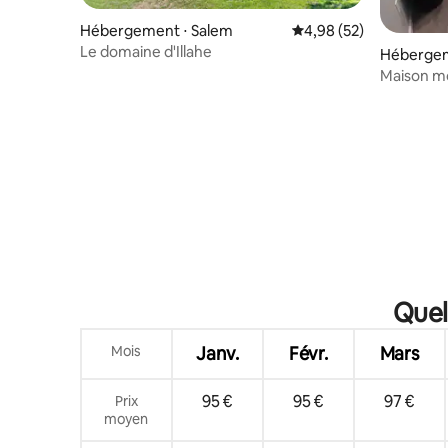
Hébergement ⋅ Salem
Évaluation moyenne sur
4,98 (52)
Le domaine d'Illahe
Hébergem
Maison m
Quel
Mois
Janv.
Févr.
Mars
95 €
95 €
97 €
Prix
moyen