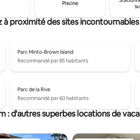
Stationn
it king size, un foyer au gaz, un
Piscine
ne pas laisser de nourriture deh
su
ace, un canapé complet, des
fonds et une connexion
rapide. Arrivée autonome sans
 à proximité des sites incontournable
Parc Minto-Brown Island
Recommandé par 85 habitants
Parc de la Rive
Recommandé par 60 habitants
m : d'autres superbes locations de vac