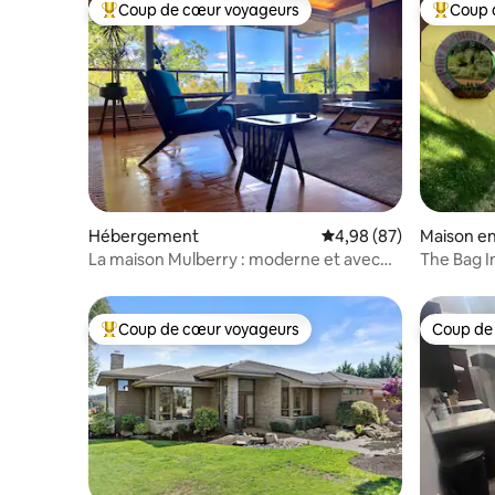
Coup de cœur voyageurs
Coup 
Coups de cœur voyageurs les plus appréciés
Coups de
Hébergement
Évaluation moyenne sur
4,98 (87)
Maison en
La maison Mulberry : moderne et avec
The Bag I
vue
Coup de cœur voyageurs
Coup de
Coups de cœur voyageurs les plus appréciés
Coup de