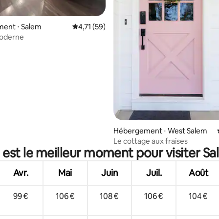
 la base de 52 commentaires : 4,98 sur 5
ent ⋅ Salem
Évaluation moyenne sur la base de 59 comme
4,71 (59)
oderne
Hébergement ⋅ West Salem
Le cottage aux fraises
 est le meilleur moment pour visiter Sa
Avr.
Mai
Juin
Juil.
Août
99 €
106 €
108 €
106 €
104 €