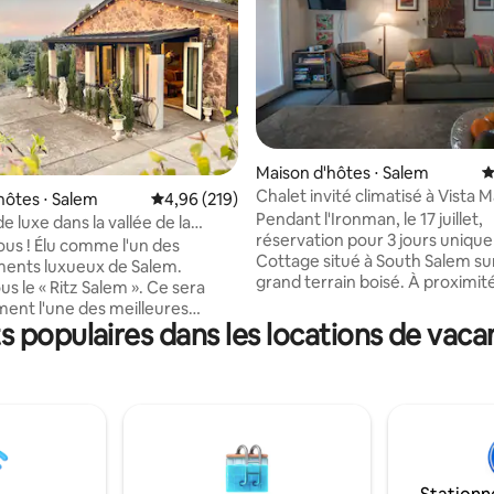
Maison d'hôtes ⋅ Salem
É
Chalet invité climatisé à Vista 
la base de 618 commentaires : 4,97 sur 5
hôtes ⋅ Salem
Évaluation moyenne sur la base de 219 commen
4,96 (219)
Pendant l'Ironman, le 17 juillet,
 luxe dans la vallée de la
réservation pour 3 jours uniqu
te
us ! Élu comme l'un des
Cottage situé à South Salem su
ents luxueux de Salem.
grand terrain boisé. À proximit
s le « Ritz Salem ». Ce sera
restaurants, d'épiceries, de ba
ent l'une des meilleures
parcs, de l'Université Willamett
 populaires dans les locations de vaca
es Airbnb. Cet endroit est
l'hôpital de Salem. La chambre 
relaxant, vous apprécierez la
est à l'étage et dispose d'un gra
ture et le temps passé seul.
King Size. Le canapé-lit, qui est 
 endroit pour célébrer votre
double, est situé au premier ét
ire ou un anniversaire de
Lorsque nous arrivons au print
vec une retraite tranquille, une
fourmis sont dehors. Si de la no
n de vin ou visiter les
est laissée sur les plans de travai
s ou la nature à proximité. Il
tables, elle attirera les fourmis