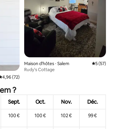
ntaires : 4,71 sur 5
Maison d'hôtes ⋅ Salem
Évaluation moyenne
5 (57)
Rudy's Cottage
Évaluation moyenne sur la base de 72 commentaires : 4,96 sur 5
4,96 (72)
lem ?
Sept.
Oct.
Nov.
Déc.
100 €
100 €
102 €
99 €