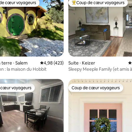
de cœur voyageurs
Coup de cœur voyageurs
 cœur voyageurs les plus appréciés
Coups de cœur voyageurs les p
 la base de 87 commentaires : 4,98 sur 5
 terre ⋅ Salem
Évaluation moyenne sur la base de 423 comme
4,98 (423)
Suite ⋅ Keizer
É
nn : la maison du Hobbit
Sleepy Meeple Family (et amis 
pattes) Jeu convivial BnB
 cœur voyageurs
Coup de cœur voyageurs
 cœur voyageurs
Coup de cœur voyageurs