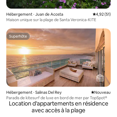
Hébergement ⋅ Juan de Acosta
Évaluation mo
4,92 (51)
Maison unique sur la plage de Santa Veronica-KITE
Superhôte
Superhôte
Hébergement ⋅ Salinas Del Rey
Nouvel hébe
Nouveau
Paradis de kitesurf de luxe en bord de mer par TopSpot®
Location d'appartements en résidence
avec accès à la plage