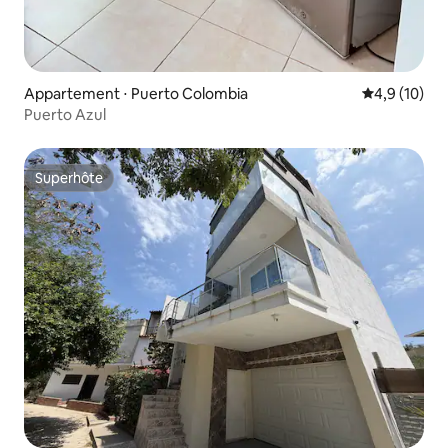
Appartement ⋅ Puerto Colombia
Évaluation m
4,9 (10)
Puerto Azul
Superhôte
Superhôte