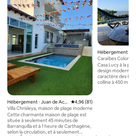
Hébergement ⋅ Sa
Caraïbes Colombie
mer
Casa Lucy à la péri
design moderne et
caractère des Car
colline à 450 m de
profiter de la vue 
magnifiques couch
salon, cuisine ouv
Hébergement ⋅ Juan de Aco
Évaluation moyenne sur la base
4,96 (81)
piscine à déborde
sta
Villa Chrisleya, maison de plage moderne
tropicaux. 6 chamb
Cette charmante maison de plage est
bains privées et b
située à seulement 45 minutes de
la vue. 3 garages 
Barranquilla et à 1 heure de Carthagène,
Dans une zone rur
selon la circulation, et à seulement
Sabanilla et Puert