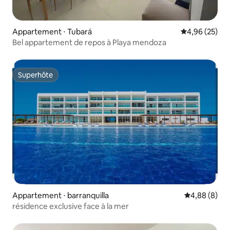
Appartement ⋅ Tubará
Évaluation mo
4,96 (25)
Bel appartement de repos à Playa mendoza
Superhôte
Superhôte
Appartement ⋅ barranquilla
Évaluation m
4,88 (8)
résidence exclusive face à la mer