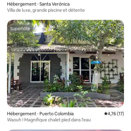
Hébergement ⋅ Santa Verónica
Villa de luxe, grande piscine et détente
Superhôte
Superhôte
Hébergement ⋅ Puerto Colombia
Évaluation mo
4,76 (17)
Waouh ! Magnifique chalet pied dans l'eau