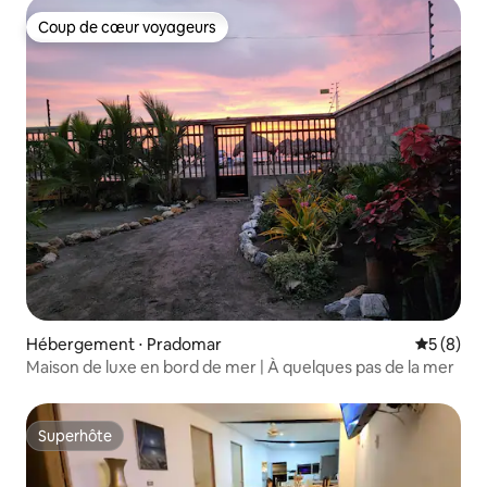
Coup de cœur voyageurs
Coup de cœur voyageurs
Hébergement ⋅ Pradomar
Évaluatio
5 (8)
Maison de luxe en bord de mer | À quelques pas de la mer
Superhôte
Superhôte