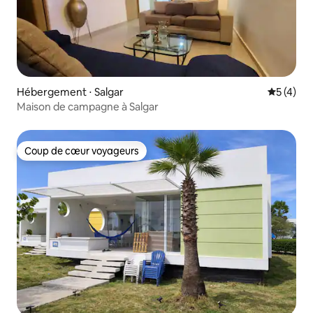
Hébergement ⋅ Salgar
Évaluatio
5 (4)
Maison de campagne à Salgar
Coup de cœur voyageurs
Coup de cœur voyageurs