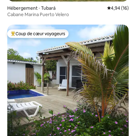
Hébergement ⋅ Tubará
Évaluation mo
4,94 (16)
Cabane Marina Puerto Velero
Coup de cœur voyageurs
Coups de cœur voyageurs les plus appréciés