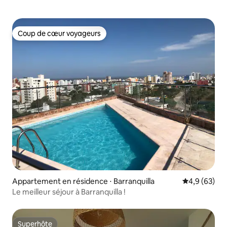
Coup de cœur voyageurs
Coup de cœur voyageurs
Appartement en résidence ⋅ Barranquilla
Évaluation m
4,9 (63)
Le meilleur séjour à Barranquilla !
Superhôte