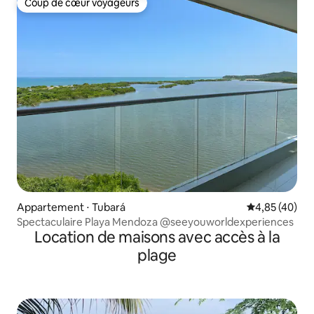
Coup de cœur voyageurs
Coup de cœur voyageurs
Appartement ⋅ Tubará
Évaluation mo
4,85 (40)
Spectaculaire Playa Mendoza @seeyouworldexperiences
Location de maisons avec accès à la
plage