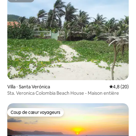
Superhôte
Villa ⋅ Santa Verónica
Évaluation m
4,8 (20)
Sta. Veronica Colombia Beach House - Maison entière
Coup de cœur voyageurs
Coup de cœur voyageurs