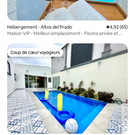
Hébergement ⋅ Altos del Prado
Évaluation mo
4,92 (65)
Maison VIP - Meilleur emplacement - Piscine privée et
terrasse
Coup de cœur voyageurs
Coup de cœur voyageurs