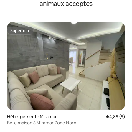
animaux acceptés
Superhôte
Superhôte
Hébergement ⋅ Miramar
Évaluation m
4,89 (9)
Belle maison à Miramar Zone Nord