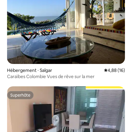
Hébergement ⋅ Salgar
Évaluation mo
4,88 (16)
Caraïbes Colombie Vues de rêve sur la mer
Superhôte
Superhôte