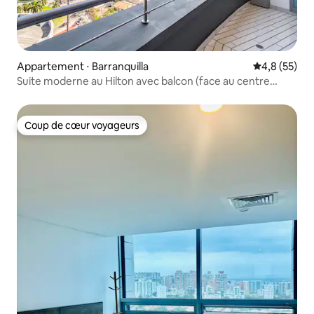
Appartement ⋅ Barranquilla
Évaluation m
4,8 (55)
Suite moderne au Hilton avec balcon (face au centre
commercial)
Coup de cœur voyageurs
Coup de cœur voyageurs