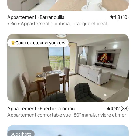
Appartement ⋅ Barranquilla
Évaluation m
4,8 (10)
« Río » Appartement 1, optimal, pratique et idéal.
Coup de cœur voyageurs
Coups de cœur voyageurs les plus appréciés
Appartement ⋅ Puerto Colombia
Évaluation mo
4,92 (38)
Appartement confortable vue 180° marais, rivière et mer
Superhôte