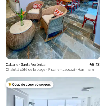
Cabane ⋅ Santa Verónica
Évaluation
5 (13)
Chalet à côté de la plage - Piscine - Jacuzzi - Hammam
Coup de cœur voyageurs
Coups de cœur voyageurs les plus appréciés