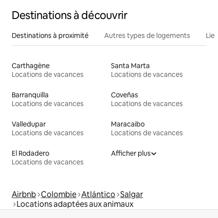
Destinations à découvrir
Destinations à proximité
Autres types de logements
Lie
Carthagène
Santa Marta
Locations de vacances
Locations de vacances
Barranquilla
Coveñas
Locations de vacances
Locations de vacances
Valledupar
Maracaibo
Locations de vacances
Locations de vacances
El Rodadero
Afficher plus
Locations de vacances
Airbnb
Colombie
Atlántico
Salgar
Locations adaptées aux animaux