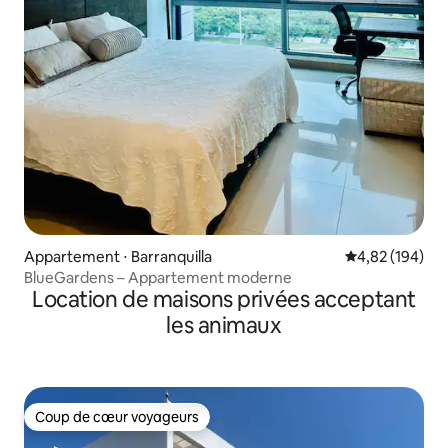
Appartement ⋅ Barranquilla
Évaluation moy
4,82 (194)
BlueGardens – Appartement moderne
Location de maisons privées acceptant
les animaux
Coup de cœur voyageurs
Coup de cœur voyageurs