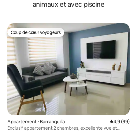
animaux et avec piscine
Coup de cœur voyageurs
Coup de cœur voyageurs
Appartement ⋅ Barranquilla
Évaluation m
4,9 (99)
Exclusif appartement 2 chambres, excellente vue et
piscine