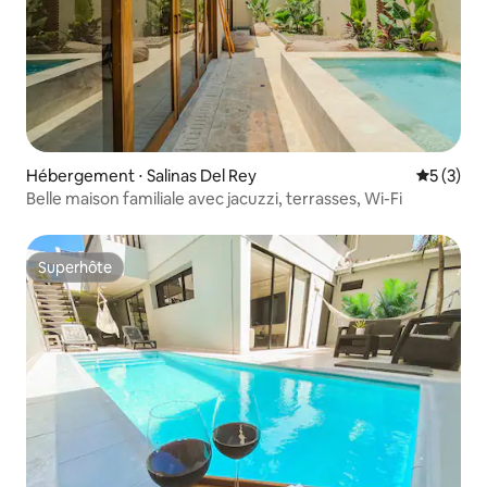
Hébergement ⋅ Salinas Del Rey
Évaluatio
5 (3)
Belle maison familiale avec jacuzzi, terrasses, Wi-Fi
Superhôte
Superhôte