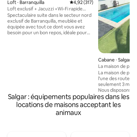
Loft ⋅ Barranquilla
Évaluation moyenne sur la base 
4,92 (317)
Loft exclusif + Jacuzzi +Wi-Fi rapide
500 Mbps
Spectaculaire suite dans le secteur nord
exclusif de Barranquilla, meublée et
équipée avec tout ce dont vous avez
besoin pour un bon repos, idéale pour
les couples, les voyages d'affaires. Vous
pourrez profiter gratuitement du
jacuzzi, de la salle de sport, du coworking
et de la salle de jeux. Situé sur la route
Cabane ⋅ Salgar
principale de Barranquilla, avec un
La maison de plag
déplacement facile vers n'importe quel
La maison de plage
point de la ville. Situé sur le principal axe
l'une des routes pr
corporatif, hôtelier et commercial, à
seulement 3 minute
seulement 5 minutes des centres
Nous disposons d
commerciaux, des banques, des flottes
Salgar : équipements populaires dans les
Internet par satell
de transport et des notaires
terrasse avec pisc
locations de maisons acceptant les
adultes, d'un kios
animaux
belle vue sur la m
barbecue et d'un 
accueillir jusqu'à
nos chambres sont
belle maison est 