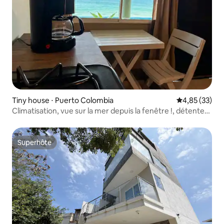
Tiny house ⋅ Puerto Colombia
Évaluation mo
4,85 (33)
Climatisation, vue sur la mer depuis la fenêtre !, détente
et tranquillité
Superhôte
Superhôte