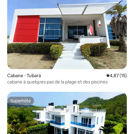
Cabane ⋅ Tubará
Évaluation mo
4,87 (15)
cabane à quelques pas de la plage et des piscines
Superhôte
Superhôte