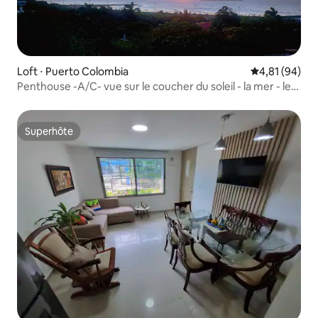
Loft ⋅ Puerto Colombia
Évaluation mo
4,81 (94)
Penthouse -A/C- vue sur le coucher du soleil - la mer - le
phare
Superhôte
Superhôte