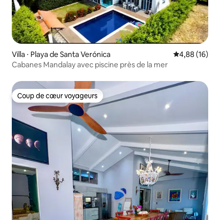
Villa ⋅ Playa de Santa Verónica
Évaluation mo
4,88 (16)
Cabanes Mandalay avec piscine près de la mer
Coup de cœur voyageurs
Coup de cœur voyageurs