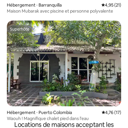
Hébergement ⋅ Barranquilla
Évaluation mo
4,95 (21)
Maison Mubarak avec piscine et personne polyvalente
Superhôte
Superhôte
Hébergement ⋅ Puerto Colombia
Évaluation mo
4,76 (17)
Waouh ! Magnifique chalet pied dans l'eau
Locations de maisons acceptant les