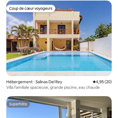
Coup de cœur voyageurs
Coup de cœur voyageurs
Hébergement ⋅ Salinas Del Rey
Évaluation mo
4,95 (20)
Villa familiale spacieuse, grande piscine, eau chaude
Superhôte
Superhôte