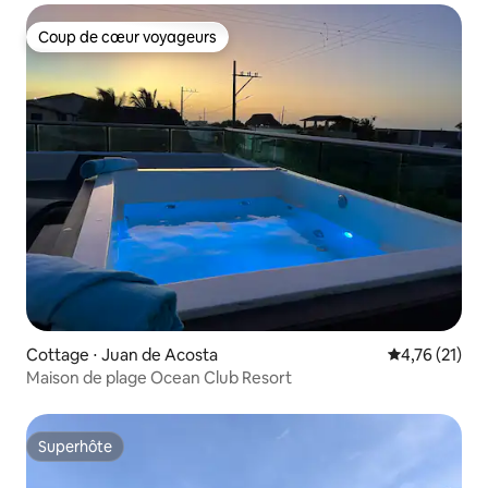
Coup de cœur voyageurs
Coup de cœur voyageurs
Cottage ⋅ Juan de Acosta
Évaluation mo
4,76 (21)
Maison de plage Ocean Club Resort
Superhôte
Superhôte