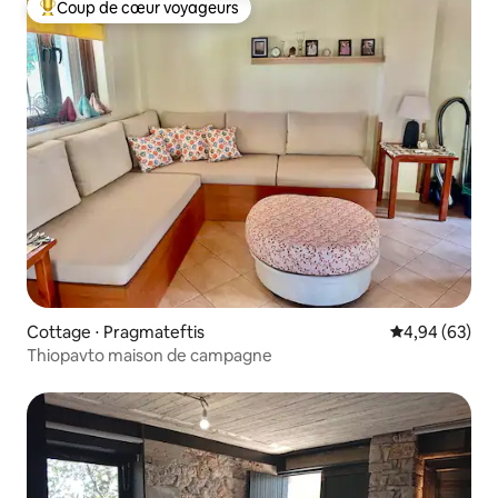
Coup de cœur voyageurs
Coups de cœur voyageurs les plus appréciés
Cottage ⋅ Pragmateftis
Évaluation mo
4,94 (63)
Thiopavto maison de campagne