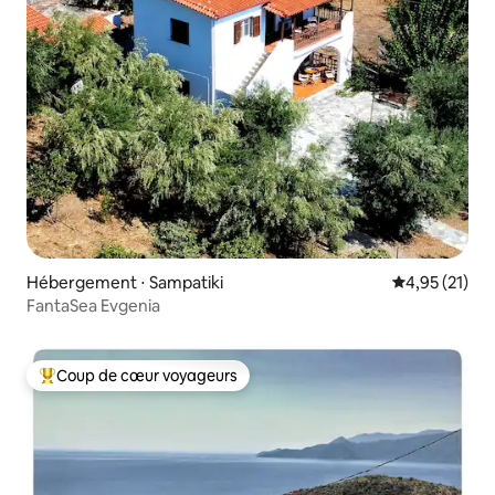
Hébergement ⋅ Sampatiki
Évaluation mo
4,95 (21)
FantaSea Evgenia
Coup de cœur voyageurs
Coups de cœur voyageurs les plus appréciés