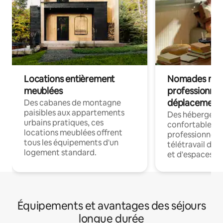
Locations entièrement
Nomades num
meublées
professionnel
déplacement
Des cabanes de montagne
paisibles aux appartements
Des hébergem
urbains pratiques, ces
confortables p
locations meublées offrent
professionnels
tous les équipements d'un
télétravail dis
logement standard.
et d'espaces de
Équipements et avantages des séjours
longue durée