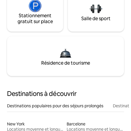
Stationnement
Salle de sport
gratuit sur place
Résidence de tourisme
Destinations à découvrir
Destinations populaires pour des séjours prolongés
Destinati
New York
Barcelone
Locations moyenne et longue durée
Locations moyenne et longue durée