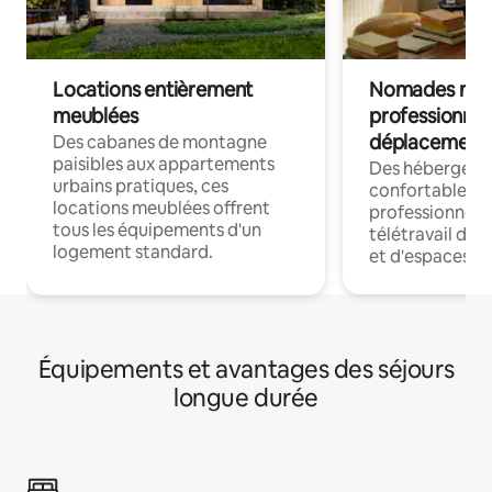
Locations entièrement
Nomades num
meublées
professionnel
déplacement
Des cabanes de montagne
paisibles aux appartements
Des hébergem
urbains pratiques, ces
confortables p
locations meublées offrent
professionnels
tous les équipements d'un
télétravail dis
logement standard.
et d'espaces de
Équipements et avantages des séjours
longue durée