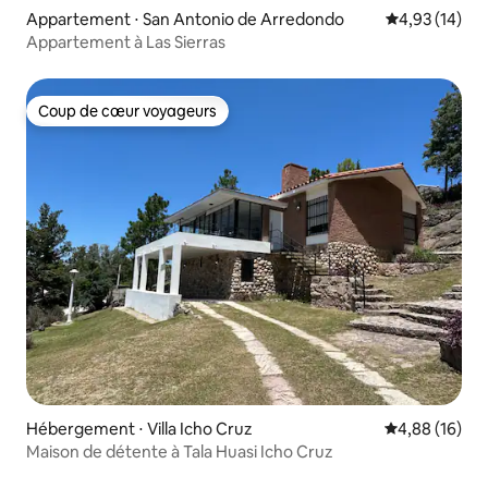
Appartement ⋅ San Antonio de Arredondo
Évaluation mo
4,93 (14)
Appartement à Las Sierras
Coup de cœur voyageurs
Coup de cœur voyageurs
Hébergement ⋅ Villa Icho Cruz
Évaluation mo
4,88 (16)
Maison de détente à Tala Huasi Icho Cruz