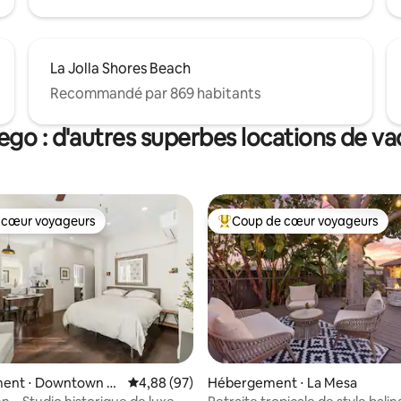
La Jolla Shores Beach
Recommandé par 869 habitants
ego : d'autres superbes locations de v
 cœur voyageurs
Coup de cœur voyageurs
 cœur voyageurs
Coups de cœur voyageurs les p
ent ⋅ Downtown Sa
Évaluation moyenne sur la base de 97 commen
4,88 (97)
Hébergement ⋅ La Mesa