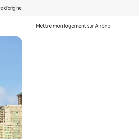
ue d'origine
Mettre mon logement sur Airbnb
sant glisser.