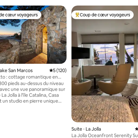
de cœur voyageurs
Coup de cœur voyageurs
 cœur voyageurs les plus appréciés
Coups de cœur voyageurs les p
la base de 365 commentaires : 4,95 sur 5
Lake San Marcos
Évaluation moyenne sur la base de 120 co
5 (120)
to : cottage romantique en
ec vue sur l'océan
800 pieds au-dessus du niveau
 avec une vue panoramique sur
La Jolla à l'île Catalina, Casa
t un studio en pierre unique
ns la colline avec vue sur
u lac San Marcos. Construit dans
 80 avec de la pierre de la
 le logement a été rénové en
Suite ⋅ La Jolla
É
 des touches modernes : il
La Jolla Oceanfront Serenity Su
'une douche en pierre, d'une