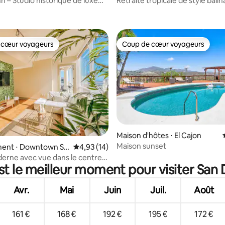
nn – Studio historique de luxe
Retraite tropicale de style balin
sur la base de 39 commentaires : 5 sur 5
ntre-ville
sauna et bar dans une cabane
 cœur voyageurs
Coup de cœur voyageurs
 cœur voyageurs
Coup de cœur voyageurs
Maison d'hôtes ⋅ El Cajon
Maison sunset
 sur la base de 13 commentaires : 5 sur 5
ent ⋅ Downtown Sa
Évaluation moyenne sur la base de 14 comme
4,93 (14)
erne avec vue dans le centre
st le meilleur moment pour visiter San 
ego
Avr.
Mai
Juin
Juil.
Août
161 €
168 €
192 €
195 €
172 €