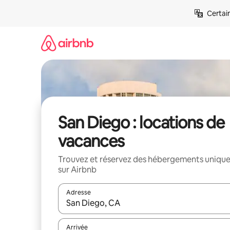
Aller
Certai
directement
au
contenu
San Diego : locations de
vacances
Trouvez et réservez des hébergements uniqu
sur Airbnb
Adresse
Lorsque les résultats s'affichent, utilisez les flèc
Arrivée