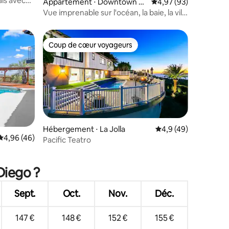
ais avec
Appartement ⋅ Downtown Sa
Évaluation moyenne su
4,97 (93)
n Diego
Vue imprenable sur l'océan, la baie, la ville
et Petco Park
Coup de cœur voyageurs
Coup de cœur voyageurs
Hébergement ⋅ La Jolla
Évaluation moyenne s
4,9 (49)
Évaluation moyenne sur la base de 46 commentaires : 4,96 sur 5
4,96 (46)
Pacific Teatro
ntaires : 4,93 sur 5
Diego ?
Sept.
Oct.
Nov.
Déc.
147 €
148 €
152 €
155 €