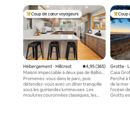
Coup de cœur voyageurs
Coup 
Coups de cœur voyageurs les plus appréciés
Coups de
Hébergement ⋅ Hillcrest
Évaluation moyenne sur 
4,95 (365)
Grotte ⋅ 
Maison impeccable à deux pas de Balboa
Casa Grot
Park et Hillcrest
pierre av
Promenez-vous dans le parc, puis
Perché à 
détendez-vous avec un dîner tranquille
de la mer
sous les guirlandes lumineuses. Les
l'océan de 
moulures couronnées classiques, les
Grotto es
planchers de bois franc et les tons gris et
sculpté da
taupe épurés créent un air de calme
l'océan d
dans cet élégant havre de paix de plus de
les années
140 mètres carrés. Vous trouverez
montagne,
l'espace charmant et spacieux avec plus
2025 avec
de 1500 pieds carrés. Cette propriété de
dispose d