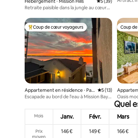
Artifact I
Hébergement ⋅ Mission Hills
Évaluation moyenne 
5 (39)
dans le ce
Retraite paisible dans la jungle au cœur
de San Diego
Coup de cœur voyageurs
Coup de
Coups de cœur voyageurs les plus appréciés
Coup de
Appartement en résidence ⋅ Paci
Évaluation moyenne
5 (13)
Appartem
fic Beach
n Diego
Escapade au bord de l'eau à Mission Bay,
Oasis mod
Quel e
à quelques pas de la plage
de San Di
Mois
Janv.
Févr.
Mars
146 €
149 €
166 €
Prix
moyen