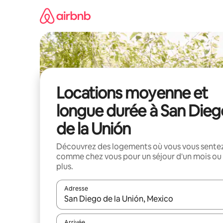
Aller
directement
au
contenu
Locations moyenne et
longue durée à San Dieg
de la Unión
Découvrez des logements où vous vous sente
comme chez vous pour un séjour d'un mois ou
plus.
Adresse
Lorsque les résultats s'affichent, utilisez les flèc
Arrivée