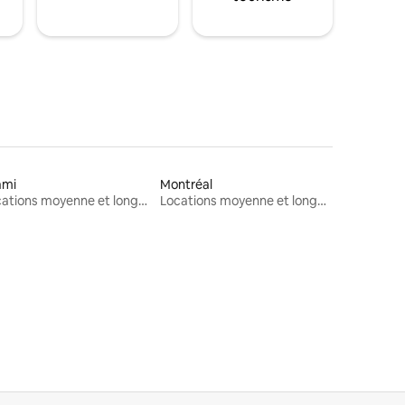
ami
Montréal
Locations moyenne et longue durée
Locations moyenne et longue durée