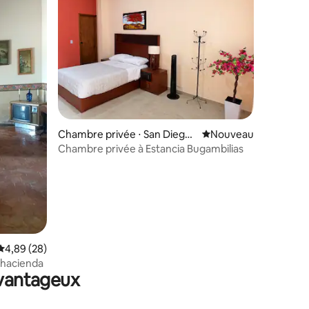
Chambre privée ⋅ San Diego
Nouvel hébergement
Nouveau
de la Unión
Chambre privée à Estancia Bugambilias
taires : 4,95 sur 5
Évaluation moyenne sur la base de 28 commentaires : 4,89 sur 5
4,89 (28)
 hacienda
avantageux