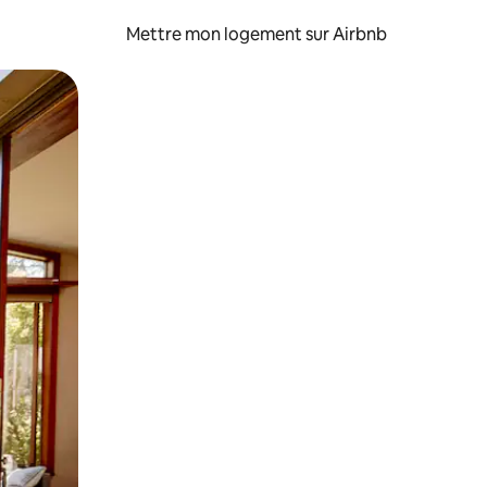
Mettre mon logement sur Airbnb
sant glisser.