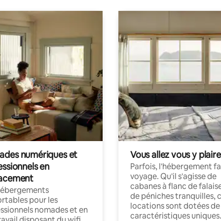
des numériques et
Vous allez vous y plaire
essionnels en
Parfois, l'hébergement fai
voyage. Qu'il s'agisse de
acement
cabanes à flanc de falais
hébergements
de péniches tranquilles, 
rtables pour les
locations sont dotées de
ssionnels nomades et en
caractéristiques uniques
ravail disposant du wifi