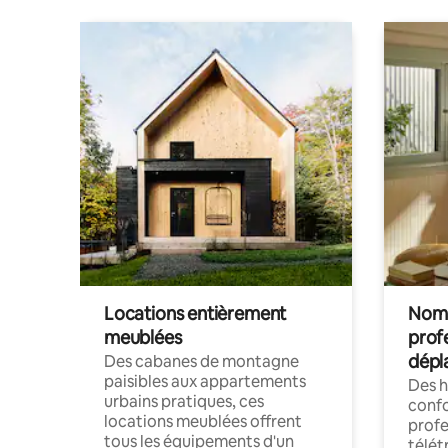
Locations entièrement
Noma
meublées
prof
dépl
Des cabanes de montagne
paisibles aux appartements
Des 
urbains pratiques, ces
confo
locations meublées offrent
profe
tous les équipements d'un
télét