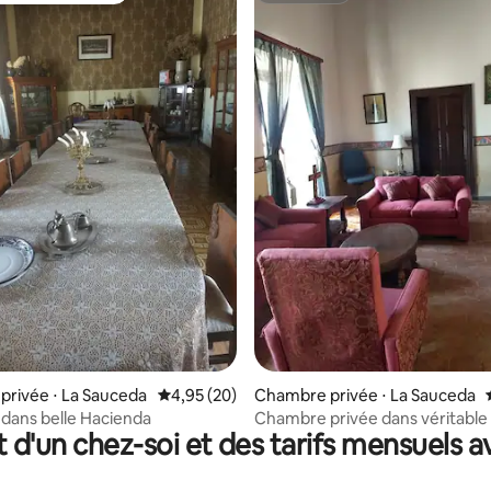
rivée ⋅ La Sauceda
Évaluation moyenne sur la base de 20 commen
4,95 (20)
Chambre privée ⋅ La Sauceda
dans belle Hacienda
Chambre privée dans véritable
t d'un chez-soi et des tarifs mensuels 