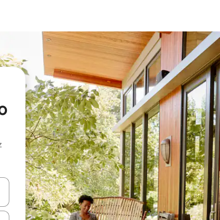
o
z
hes vers le haut et vers le bas pour les parcourir ou en appuyant et en fai