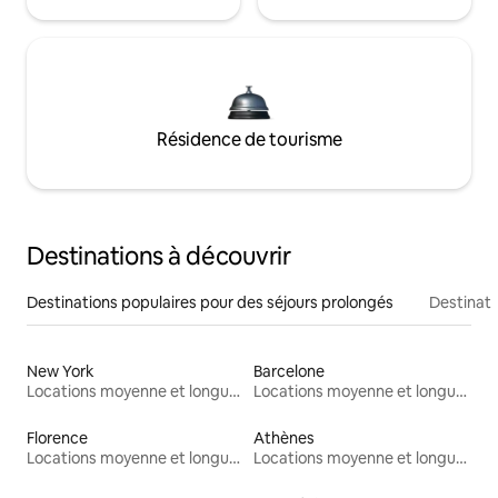
Résidence de tourisme
Destinations à découvrir
Destinations populaires pour des séjours prolongés
Destinati
New York
Barcelone
Locations moyenne et longue durée
Locations moyenne et longue durée
Florence
Athènes
Locations moyenne et longue durée
Locations moyenne et longue durée