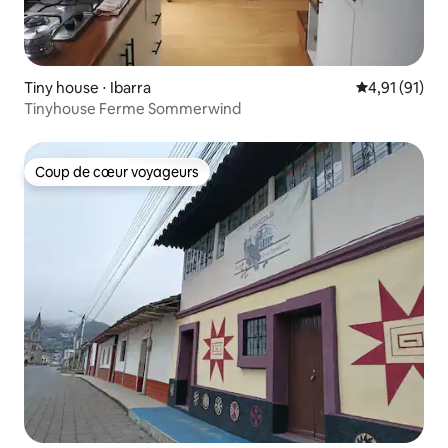
Tiny house ⋅ Ibarra
Évaluation mo
4,91 (91)
Tinyhouse Ferme Sommerwind
Coup de cœur voyageurs
Coup de cœur voyageurs