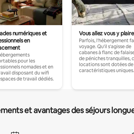
des numériques et
Vous allez vous y plaire
essionnels en
Parfois, l'hébergement fai
voyage. Qu'il s'agisse de
acement
cabanes à flanc de falais
hébergements
de péniches tranquilles, 
rtables pour les
locations sont dotées de
ssionnels nomades et en
caractéristiques uniques
ravail disposant du wifi
espaces de travail dédiés.
ments et avantages des séjours longu