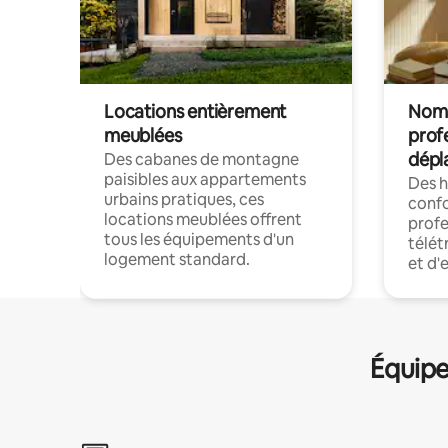
Locations entièrement
Noma
meublées
prof
dépl
Des cabanes de montagne
paisibles aux appartements
Des 
urbains pratiques, ces
confo
locations meublées offrent
profe
tous les équipements d'un
télét
logement standard.
et d'
Équipe