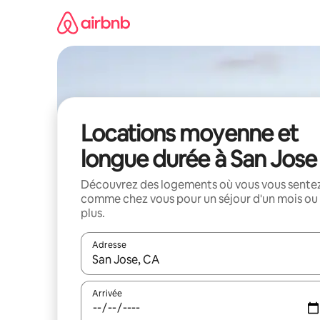
Aller
directement
au
contenu
Locations moyenne et
longue durée à San Jose
Découvrez des logements où vous vous sente
comme chez vous pour un séjour d'un mois ou
plus.
Adresse
Lorsque les résultats s'affichent, utilisez les flèc
Arrivée