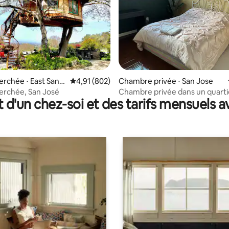
la base de 229 commentaires : 4,68 sur 5
rchée ⋅ East San J
Évaluation moyenne sur la base de 802 commen
4,91 (802)
Chambre privée ⋅ San Jose
erchée, San José
Chambre privée dans un quarti
t d'un chez-soi et des tarifs mensuels 
avec parking gratuit et restaur
accessibles à pied