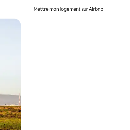
Mettre mon logement sur Airbnb
sant glisser.