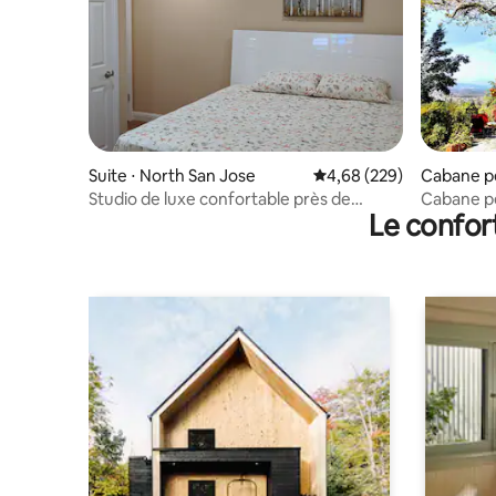
Suite ⋅ North San Jose
Évaluation moyenne sur 
4,68 (229)
Cabane pe
ose
Studio de luxe confortable près de
Cabane p
Le confor
l'aéroport de San José