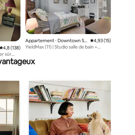
Appartement ⋅ Downtown Sa
Évaluation moyenne su
4,93 (15)
n Jose
YieldMax (11) | Studio salle de bain +
taires : 4,91 sur 5
Évaluation moyenne sur la base de 138 commentaires : 4,8 sur 5
4,8 (138)
cuisine + entrée privée - B
er sûr
avantageux
ants