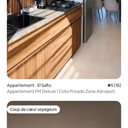
Appartement ⋅ El Salto
Évaluation
5 (16)
Appartement FM Deluxe | Coto Privado Zone Aéroport
Coup de cœur voyageurs
Coup de cœur voyageurs