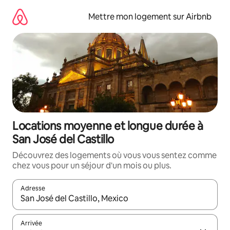
Aller
directement
Mettre mon logement sur Airbnb
au
contenu
Locations moyenne et longue durée à
San José del Castillo
Découvrez des logements où vous vous sentez comme
chez vous pour un séjour d'un mois ou plus.
Adresse
Lorsque les résultats s'affichent, utilisez les flèches vers le hau
Arrivée