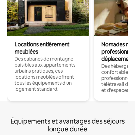
Locations entièrement
Nomades num
meublées
professionnel
déplacement
Des cabanes de montagne
paisibles aux appartements
Des hébergem
urbains pratiques, ces
confortables p
locations meublées offrent
professionnels
tous les équipements d'un
télétravail dis
logement standard.
et d'espaces de
Équipements et avantages des séjours
longue durée