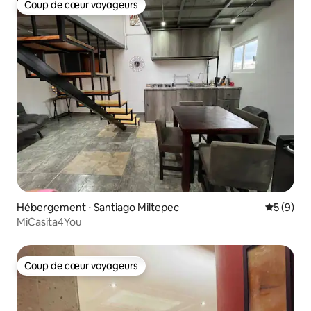
Coup de cœur voyageurs
Coup de cœur voyageurs
Hébergement ⋅ Santiago Miltepec
Évaluatio
5 (9)
MiCasita4You
Coup de cœur voyageurs
Coup de cœur voyageurs