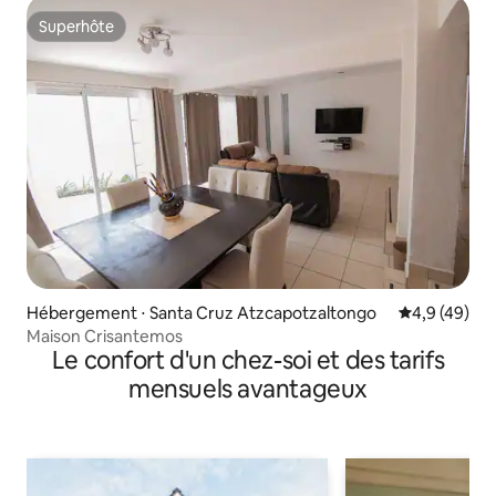
Superhôte
Superhôte
Hébergement ⋅ Santa Cruz Atzcapotzaltongo
Évaluation m
4,9 (49)
Maison Crisantemos
Le confort d'un chez-soi et des tarifs
mensuels avantageux