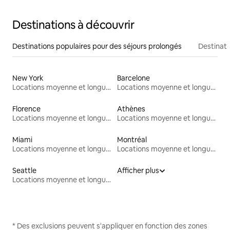
Destinations à découvrir
Destinations populaires pour des séjours prolongés
Destinati
New York
Barcelone
Locations moyenne et longue durée
Locations moyenne et longue durée
Florence
Athènes
Locations moyenne et longue durée
Locations moyenne et longue durée
Miami
Montréal
Locations moyenne et longue durée
Locations moyenne et longue durée
Seattle
Afficher plus
Locations moyenne et longue durée
* Des exclusions peuvent s'appliquer en fonction des zones