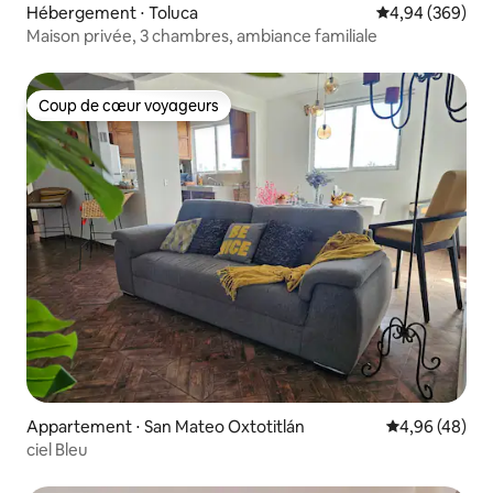
Hébergement ⋅ Toluca
Évaluation moy
4,94 (369)
Maison privée, 3 chambres, ambiance familiale
Coup de cœur voyageurs
Coup de cœur voyageurs
Appartement ⋅ San Mateo Oxtotitlán
Évaluation mo
4,96 (48)
ciel Bleu