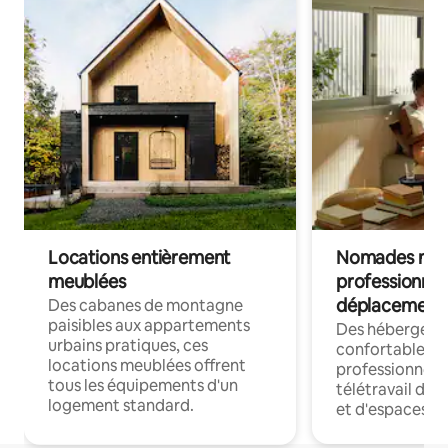
Locations entièrement
Nomades num
meublées
professionnel
déplacement
Des cabanes de montagne
paisibles aux appartements
Des hébergem
urbains pratiques, ces
confortables p
locations meublées offrent
professionnels
tous les équipements d'un
télétravail dis
logement standard.
et d'espaces de