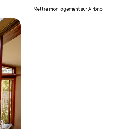
Mettre mon logement sur Airbnb
sant glisser.