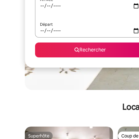
Départ
Rechercher
Loca
Superhôte
Coup de
Superhôte
Coup de