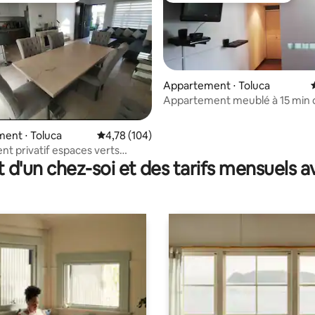
Appartement ⋅ Toluca
Appartement meublé à 15 min 
galeries Toluca
la base de 144 commentaires : 4,85 sur 5
ent ⋅ Toluca
Évaluation moyenne sur la base de 104 comme
4,78 (104)
nt privatif espaces verts
t d'un chez-soi et des tarifs mensuels 
aison