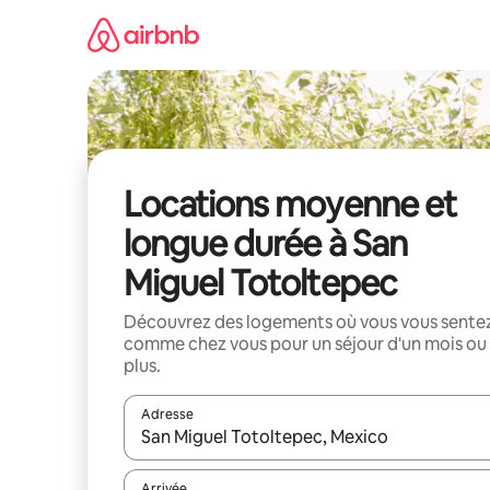
Aller
directement
au
contenu
Locations moyenne et
longue durée à San
Miguel Totoltepec
Découvrez des logements où vous vous sente
comme chez vous pour un séjour d'un mois ou
plus.
Adresse
Lorsque les résultats s'affichent, utilisez les flèc
Arrivée