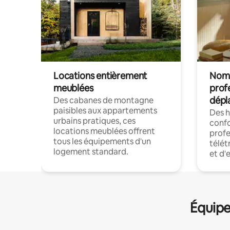
Locations entièrement
Noma
meublées
prof
dépl
Des cabanes de montagne
paisibles aux appartements
Des 
urbains pratiques, ces
confo
locations meublées offrent
profe
tous les équipements d'un
télét
logement standard.
et d'
Équipe