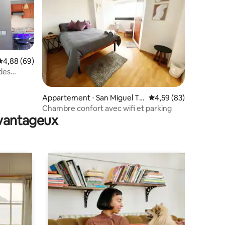
Évaluation moyenne sur la base de 69 commentaires : 4,88 sur 5
4,88 (69)
des
ntaires : 4,78 sur 5
Appartement ⋅ San Miguel To
Évaluation moyenne su
4,59 (83)
toltepec
Chambre confort avec wifi et parking
avantageux