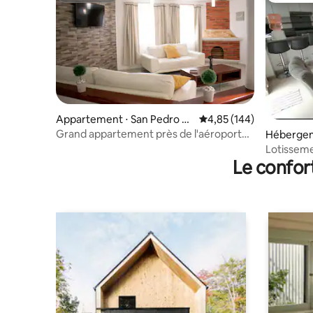
Appartement ⋅ San Pedro To
Évaluation moyenne sur 
4,85 (144)
toltepec
Grand appartement près de l'aéroport
Hébergem
de Toluca
Lotisseme
Le confor
facture m