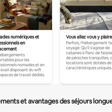
des numériques et
Vous allez vous y plaire
essionnels en
Parfois, l'hébergement fai
voyage. Qu'il s'agisse de
acement
cabanes à flanc de falais
hébergements
de péniches tranquilles, 
rtables pour les
locations sont dotées de
ssionnels nomades et en
caractéristiques uniques
ravail disposant du wifi
espaces de travail dédiés.
ments et avantages des séjours longu