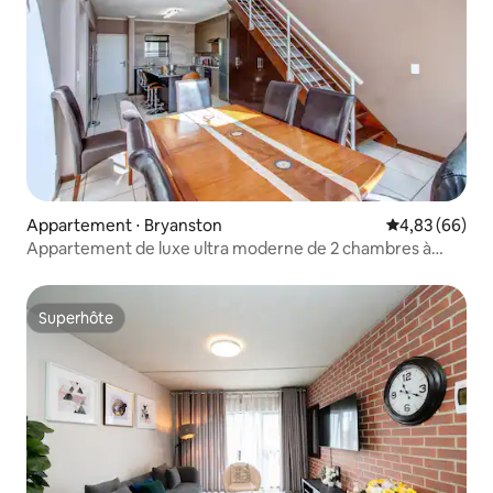
Appartement ⋅ Bryanston
Évaluation mo
4,83 (66)
Appartement de luxe ultra moderne de 2 chambres à
Sandton
Superhôte
Superhôte