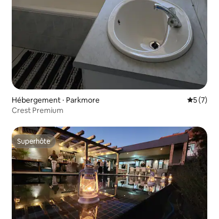
Hébergement ⋅ Parkmore
Évaluatio
5 (7)
Crest Premium
Superhôte
Superhôte