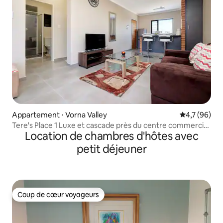
Appartement ⋅ Vorna Valley
Évaluation m
4,7 (96)
Tere's Place 1 Luxe et cascade près du centre commercial
Location de chambres d'hôtes avec
de l'Afrique
petit déjeuner
Coup de cœur voyageurs
Coup de cœur voyageurs