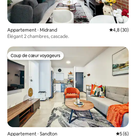
Appartement ⋅ Midrand
Évaluation m
4,8 (30)
Élégant 2 chambres, cascade.
Coup de cœur voyageurs
Coup de cœur voyageurs
Appartement ⋅ Sandton
Évaluatio
5 (6)