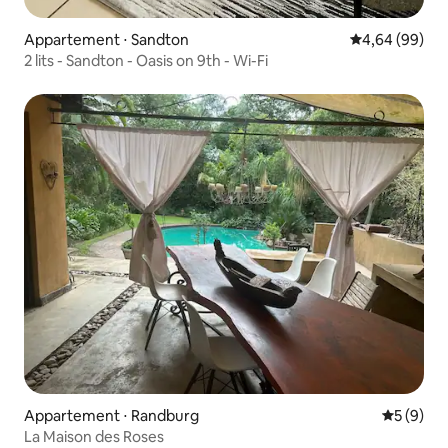
Appartement ⋅ Sandton
Évaluation mo
4,64 (99)
2 lits - Sandton - Oasis on 9th - Wi-Fi
Appartement ⋅ Randburg
Évaluatio
5 (9)
La Maison des Roses