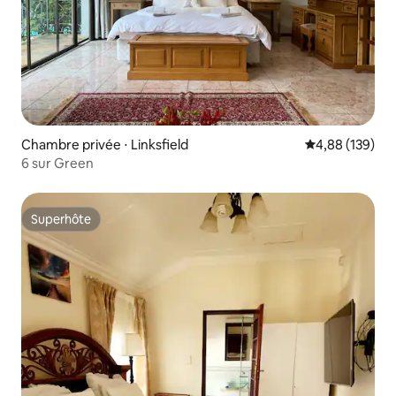
Chambre privée ⋅ Linksfield
Évaluation moy
4,88 (139)
6 sur Green
Superhôte
Superhôte