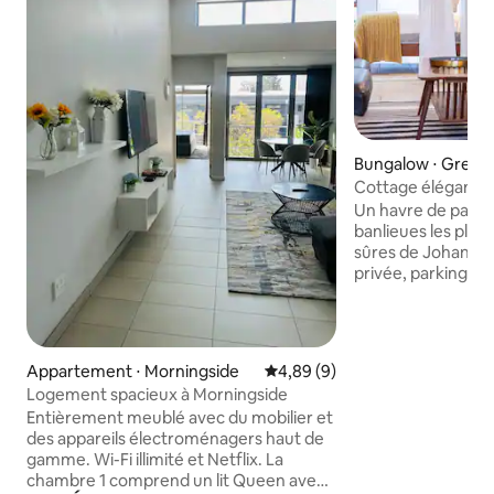
Bungalow ⋅ Green
Cottage élégant e
alimentation élect
Un havre de paix 
secours
banlieues les plus 
sûres de Johanne
privée, parking ho
sécurité, eau de 
électriques. Nous 
toute nouvelle cuis
Attendez-vous à d
Appartement ⋅ Morningside
Évaluation moyenne sur la bas
4,89 (9)
qualité, un mobilie
Logement spacieux à Morningside
friandises et des f
Entièrement meublé avec du mobilier et
ces informations 
des appareils électroménagers haut de
nos voyageurs qui
gamme. Wi-Fi illimité et Netflix. La
constamment marq
chambre 1 comprend un lit Queen avec
que cela en vaut la