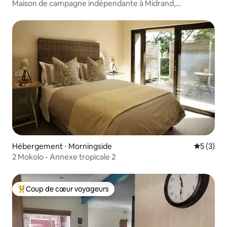
Maison de campagne indépendante à Midrand,
6 couchages
Hébergement ⋅ Morningside
Évaluatio
5 (3)
2 Mokolo - Annexe tropicale 2
Coup de cœur voyageurs
Coups de cœur voyageurs les plus appréciés