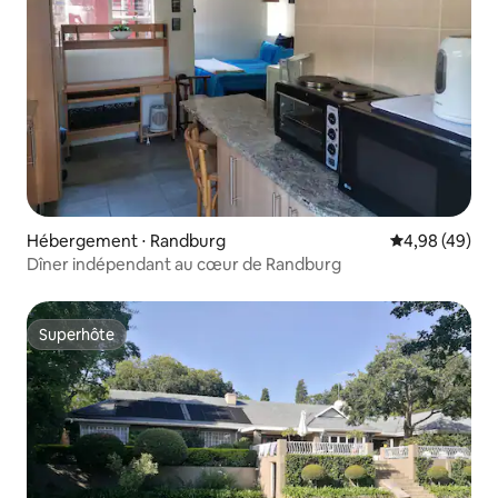
Hébergement ⋅ Randburg
Évaluation mo
4,98 (49)
Dîner indépendant au cœur de Randburg
Superhôte
Superhôte