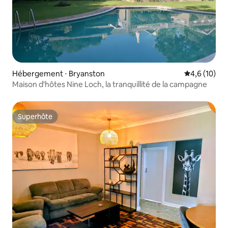
Hébergement ⋅ Bryanston
Évaluation m
4,6 (10)
Maison d'hôtes Nine Loch, la tranquillité de la campagne
Superhôte
Superhôte