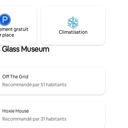
dans un cadre serein très privé. Cette
 vue sur
oasis se trouve près de la fin d'une route
e
privée, puis en bas d'une longue allée,
 attend
avec un parking gratuit garanti pour
Cape Cod !
2 voitures et plus ! Les équipements
chalet !
ement gratuit
comprennent : un foyer au gaz, une
Climatisation
r place
table de feu, une connexion Wi-Fi
RAPIDE, la climatisation et le chauffage
centraux et une douche extérieure.
ch Glass Museum
Off The Grid
Recommandé par 51 habitants
Hoxie House
Recommandé par 31 habitants