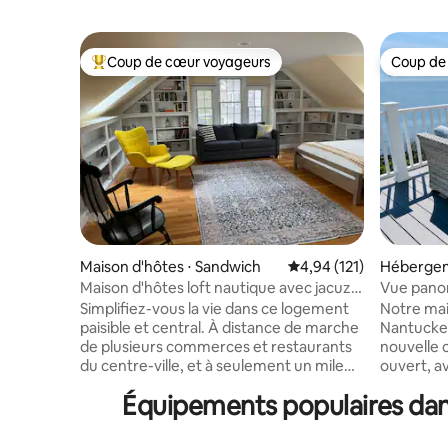
Coup de cœur voyageurs
Coup de
Coups de cœur voyageurs les plus appréciés
Coup de
Maison d'hôtes ⋅ Sandwich
Évaluation moyenne sur
4,94 (121)
Hébergem
Maison d'hôtes loft nautique avec jacuzzi
Vue panor
et sauna
mètres au
Simplifiez-vous la vie dans ce logement
Notre mai
Cod
paisible et central. À distance de marche
Nantucket
de plusieurs commerces et restaurants
nouvelle c
du centre-ville, et à seulement un mile
ouvert, a
de la plage, ce loft dispose de puits de
donnant su
Équipements populaires dan
lumière, d'un jacuzzi et d'un sauna en
baie de C
cèdre, d'une douche extérieure et d'une
dominant 
cuisine complète. Si vous voyagez à
100 pieds