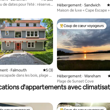
eu de dates pour l'été : réservez
Hébergement ⋅ Sandwich
É
ur au Cap !
Maison de luxe « Cape Escape »
piscine et accès à la plage.
te
Coup de cœur voyageurs
te
Coups de cœur voyageurs les p
ent ⋅ Falmouth
Évaluation moyenne sur la base de 3 co
5 (3)
escapade dans les bois, plage et
 sur la base de 81 commentaires : 5 sur 5
Hébergement ⋅ Wareham
É
able accessibles à pied,
Plage de Sunset Cove
cations d'appartements avec climatisat