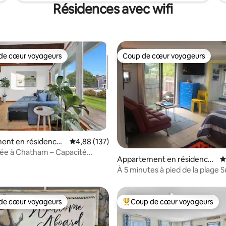
Résidences avec wifi
de cœur voyageurs
Coup de cœur voyageurs
 cœur voyageurs les plus appréciés
Coup de cœur voyageurs
ent en résidence ⋅
Évaluation moyenne sur la base de 137 comme
4,88 (137)
 la base de 151 commentaires : 4,93 sur 5
vée à Chatham – Capacité
Appartement en résidence
É
ement de 5 personnes
⋅ Dennis
À 5 minutes à pied de la plage 
Beach Condo
de cœur voyageurs
Coup de cœur voyageurs
 cœur voyageurs les plus appréciés
Coups de cœur voyageurs les p