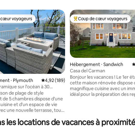
 cœur voyageurs
Coup de cœur voyageurs
 cœur voyageurs
Coups de cœur voyageurs les p
Hébergement ⋅ Sandwich
É
Casa del Carman
Bonjour les vacances ! Le 1er é
 la base de 121 commentaires : 4,94 sur 5
ent ⋅ Plymouth
Évaluation moyenne sur la base de 189 commen
4,92 (189)
cette maison rénovée dispose 
amique sur l'océan à 30
magnifique cuisine avec un imm
-dessus de la baie de Cape
son de plage de style
idéal pour la préparation des re
 de 5 chambres dispose d'une
manger, passer du temps et pl
uisine et d'un espace de vie
encore ! En montant les escaliers, vous
vec une nouvelle terrasse, tous
trouverez un beau salon. Vous
r l'ensemble du littoral de la
profiter de la vue sur l'océan d'i
s les locations de vacances à proximi
ape Cod depuis un perchoir
terrasse qui se trouve juste der
au sommet d'une falaise de
portes coulissantes. Vous y tr
. Les baleines et les phoques
également la chambre principa