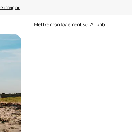
ue d'origine
Mettre mon logement sur Airbnb
sant glisser.