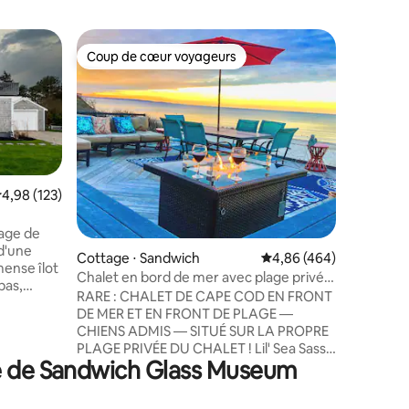
Appartem
Coup de cœur voyageurs
Coup
lus appréciés
Coup de cœur voyageurs
Coups d
La vie fa
Appartem
joliment équipé à Sand
une belle
montagne
entretenue. Marchez jusqu'à
promenad
distance. Il s'agit d'un appartement pri
valuation moyenne sur la base de 123 commentaires : 4,98 sur 5
4,98 (123)
qui offre
souhaitez
tage de
taires : 4,92 sur 5
complète 
d'une
Cottage ⋅ Sandwich
Évaluation moyenne sur
4,86 (464)
chaude à 
ense îlot
Chalet en bord de mer avec plage privée
climatisa
pas,
~ Lil Sea Sass
un quarti
RARE : CHALET DE CAPE COD EN FRONT
us
commerces
DE MER ET EN FRONT DE PLAGE —
parking 
CHIENS ADMIS — SITUÉ SUR LA PROPRE
 pourrez
de restau
PLAGE PRIVÉE DU CHALET ! Lil' Sea Sass
ci ou de la
té de Sandwich Glass Museum
est un chalet de plage vintage de
rière les
3 chambres niché dans les dunes offrant
ouverez
une vue imprenable sur l'océan et situé
le