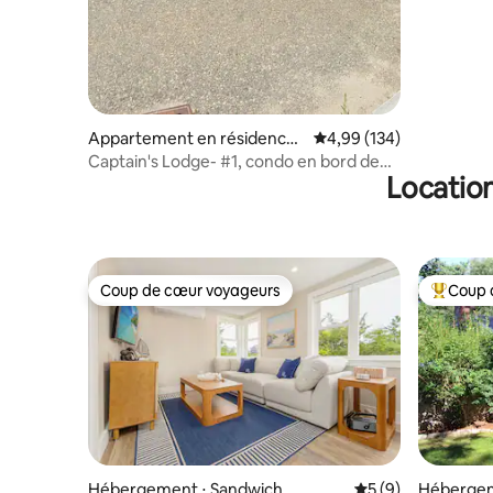
Appartement en résidence ⋅
Évaluation moyenne sur 
4,99 (134)
Plymouth
Captain's Lodge- #1, condo en bord de
Location
mer à Plymouth
Coup de cœur voyageurs
Coup 
Coup de cœur voyageurs
Coups de
Hébergement ⋅ Sandwich
Évaluation moyenn
5 (9)
Hébergem