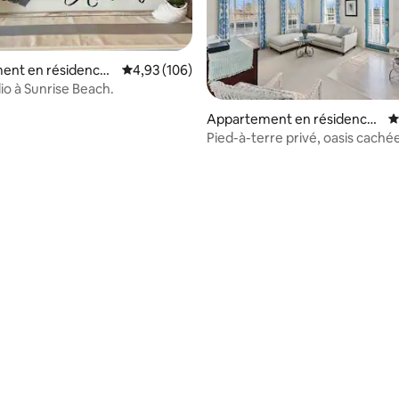
ent en résidence ⋅
Évaluation moyenne sur la base de 106 commen
4,93 (106)
d
io à Sunrise Beach.
Appartement en résidence
É
⋅ Chatham
Pied-à-terre privé, oasis cachée
village.