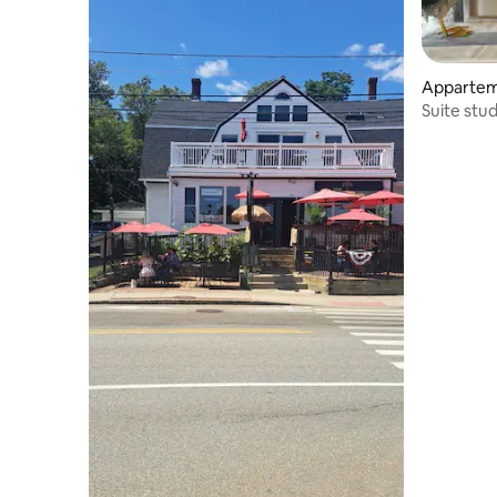
Appartem
Marshfiel
Suite stud