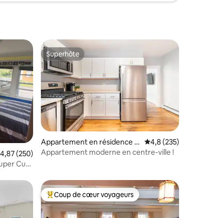
Superhôte
Superhôte
ntaires : 4,88 sur 5
Appartement en résidence ⋅
Évaluation moyenne su
4,8 (235)
New Bedford
Appartement moderne en centre-ville !
valuation moyenne sur la base de 250 commentaires : 4,87 sur 5
4,87 (250)
Super Cute
Coup de cœur voyageurs
lus appréciés
Coups de cœur voyageurs les plus appréciés