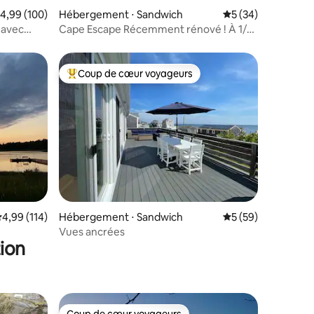
valuation moyenne sur la base de 100 commentaires : 4,99 sur 5
4,99 (100)
Hébergement ⋅ Sandwich
Évaluation moyenne
5 (34)
 avec
Cape Escape Récemment rénové ! À 1/2
mile de la plage
Coup de cœur voyageurs
lus appréciés
Coups de cœur voyageurs les plus appréciés
mmentaires : 5 sur 5
valuation moyenne sur la base de 114 commentaires : 4,99 sur 5
4,99 (114)
Hébergement ⋅ Sandwich
Évaluation moyenne
5 (59)
Vues ancrées
ion