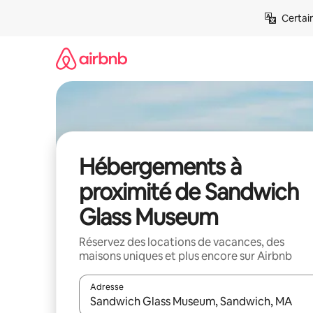
Aller
Certai
directement
au
contenu
Hébergements à
proximité de Sandwich
Glass Museum
Réservez des locations de vacances, des
maisons uniques et plus encore sur Airbnb
Adresse
Lorsque les résultats s'affichent, utilisez les flèc