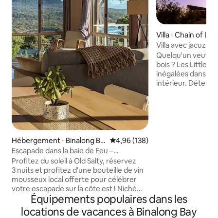
Villa ⋅ Chain of La
Villa avec jacuzzi 
Quelqu'un veut un
bois ? Les Little Beach Villas sont
inégalées dans leur
intérieur. Détendez-vous dans cet
espace tranquille 
propre jacuzzi pri
exclusif à votre villa. Repérez les bal
et les dauphins q
bien avec nos mat
entourés de beaux ob
Hébergement ⋅ Binalong Ba
Évaluation moyenne sur la base 
4,96 (138)
cuisine entièreme
y
Escapade dans la baie de Feu –
plaques de cuisson
Old Salty Shack
Profitez du soleil à Old Salty, réservez
terrasse donnant s
3 nuits et profitez d'une bouteille de vin
déjeuner à la carte
mousseux local offerte pour célébrer
servi dans la gran
votre escapade sur la côte est ! Niché
votre villa.
Équipements populaires dans les
parmi les gommiers avec une vue
imprenable sur la plage, l'océan et le
locations de vacances à Binalong Bay
lagon, ce refuge rustique dispose d'un