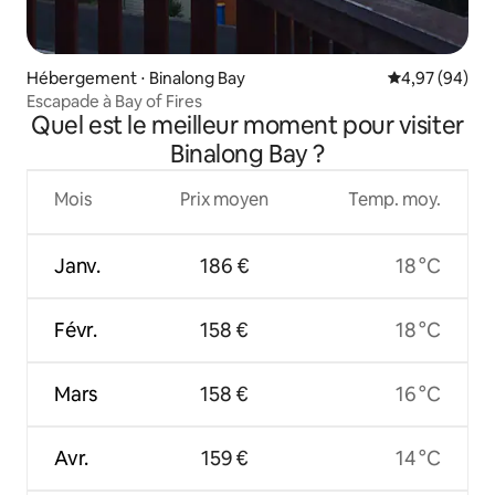
Hébergement ⋅ Binalong Bay
Évaluation mo
4,97 (94)
Escapade à Bay of Fires
Quel est le meilleur moment pour visiter
Binalong Bay ?
Mois
Prix moyen
Temp. moy.
Janv.
186 €
18 °C
Févr.
158 €
18 °C
Mars
158 €
16 °C
Avr.
159 €
14 °C