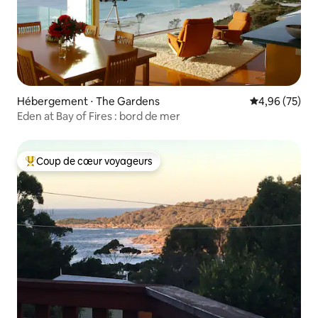
Hébergement ⋅ The Gardens
Évaluation mo
4,96 (75)
Eden at Bay of Fires : bord de mer
Coup de cœur voyageurs
Coups de cœur voyageurs les plus appréciés