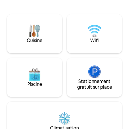
espace de vie ouvert, d'une aile privée et
d'un spacieux refuge pour les parents
avec salle de bains privative. Profitez de
la terrasse ensoleillée, du foyer et de la
cour clôturée pour les compagnons à
quatre pattes. Détendez-vous, explorez
et imprégnez-vous de l'air salé de cette
Cuisine
Wifi
paisible partie de la côte est de Tassie.
Stationnement
Piscine
gratuit sur place
Climatisation