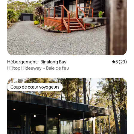
Hébergement ⋅ Binalong Bay
Évaluation
5 (29)
Hilltop Hideaway ~ Baie de feu
Coup de cœur voyageurs
Coup de cœur voyageurs