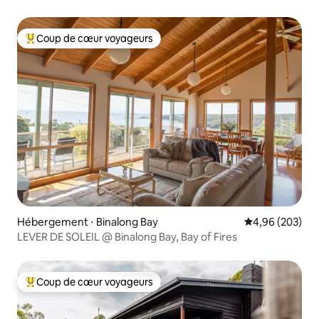
Coup de cœur voyageurs
Coups de cœur voyageurs les plus appréciés
Hébergement ⋅ Binalong Bay
Évaluation moy
4,96 (203)
LEVER DE SOLEIL @ Binalong Bay, Bay of Fires
Coup de cœur voyageurs
Coups de cœur voyageurs les plus appréciés