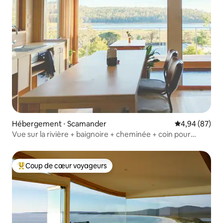
Hébergement ⋅ Scamander
Évaluation mo
4,94 (87)
Vue sur la rivière + baignoire + cheminée + coin pour
regarder les étoiles
Coup de cœur voyageurs
Coups de cœur voyageurs les plus appréciés