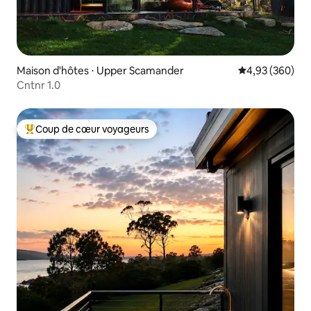
Maison d'hôtes ⋅ Upper Scamander
Évaluation moy
4,93 (360)
Cntnr 1.0
Coup de cœur voyageurs
Coups de cœur voyageurs les plus appréciés