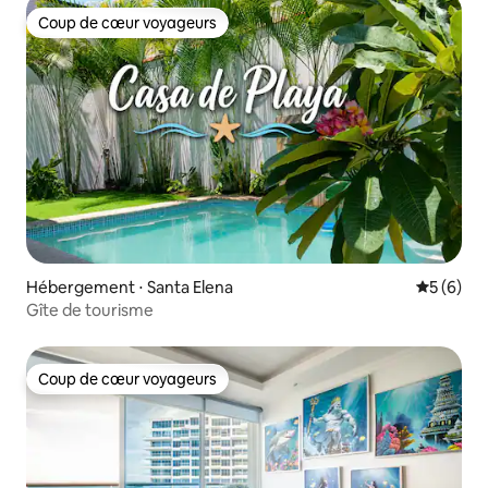
Coup de cœur voyageurs
Coup de cœur voyageurs
Hébergement ⋅ Santa Elena
Évaluatio
5 (6)
Gîte de tourisme
Coup de cœur voyageurs
Coup de cœur voyageurs