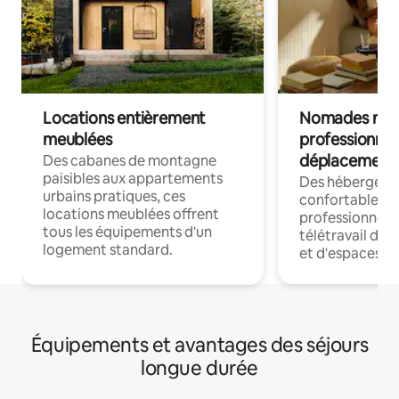
Locations entièrement
Nomades num
meublées
professionnel
déplacement
Des cabanes de montagne
paisibles aux appartements
Des hébergem
urbains pratiques, ces
confortables p
locations meublées offrent
professionnels
tous les équipements d'un
télétravail dis
logement standard.
et d'espaces de
Équipements et avantages des séjours
longue durée