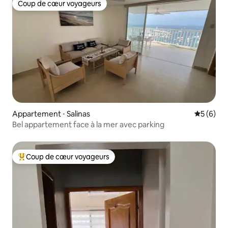
Coup de cœur voyageurs
Coup de cœur voyageurs
Appartement ⋅ Salinas
Évaluatio
5 (6)
Bel appartement face à la mer avec parking
Coup de cœur voyageurs
Coups de cœur voyageurs les plus appréciés